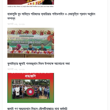
হাকালুকি যুব সাহিত্য পরিষদের ক্যারিয়ার গাইডলাইন ও মেধাবৃত্তি প্রদান অনুষ্ঠান
সম্পন্ন
আগস্ট ০৬, ২০২৬
কুলাউড়ায় জুলাই গনঅভূথান দিবস উপলক্ষে আলোচনা সভা
আগস্ট ০৬, ২০২৬
জুলাই গণ অভ্যুত্থান দিবসে মৌলভীবাজারে নানা কর্মসূচি