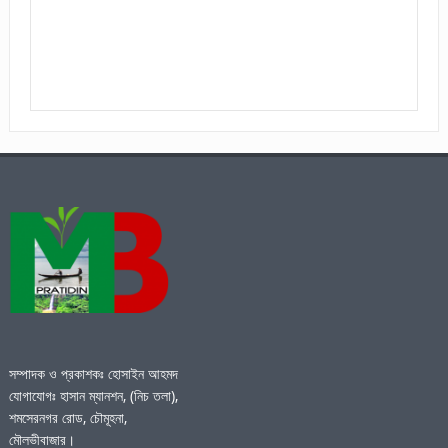
সম্পাদক ও প্রকাশকঃ হোসাইন আহমদ
যোগাযোগঃ হাসান ম্যানশন, (নিচ তলা),
শমসেরনগর রোড, চৌমূহনা,
মৌলভীবাজার।