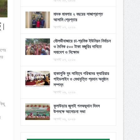
আগস্ট ০৮, ২০২৬
মাদক মামলার ২ বছরের সাজাপ্রাপ্ত
আসামি গ্রেপ্তার
আগস্ট ০৭, ২০২৬
মৌলভীবাজারে চা-শ্রমিক ইউনিয়ন নির্বাচন
ও দৈনিক ৫০০ টাকা মজুরির দাবিতে
েশের
সমাবেশ ও বিক্ষোভ
সর
আগস্ট ০৭, ২০২৬
হাকালুকি যুব সাহিত্য পরিষদের ক্যারিয়ার
গাইডলাইন ও মেধাবৃত্তি প্রদান অনুষ্ঠান
সম্পন্ন
আগস্ট ০৬, ২০২৬
কিছু
কুলাউড়ায় জুলাই গনঅভূথান দিবস
উপলক্ষে আলোচনা সভা
া
আগস্ট ০৬, ২০২৬
।