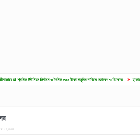
িক ইউনিয়ন নির্বাচন ও দৈনিক ৫০০ টাকা মজুরির দাবিতে সমাবেশ ও বিক্ষোভ
হাকালুকি যুব সাহিত্য
আসর
ছে :
১,০৩৩