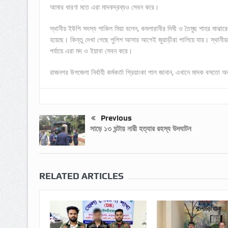
আমার ধারণা মতে এরা মাদকদ্রব্যও সেবন করে।
স্থানীয় ইউপি সদস্য শাকিল মিয়া বলেন, কমলারানীর দিঘী ও তৈমুছ শাহর মা
হয়েছে। কিন্তু দেখা গেছে পুলিশ আসার আগেই জুয়াড়ীরা পালিয়ে যায়। স্থানী
পর্যায়ে এরা মদ ও ইয়াবা সেবন করে।
রাজনগর উপজেলা নির্বাহী কর্মকর্তা প্রিয়াংকা পাল জানান, এখানে মাদক বসতো 
Previous
সাড়ে ১৩ ঘন্টায় নারী হত্যার রহস্য উদঘাটন
RELATED ARTICLES