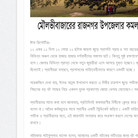
ষ্টাফ রিপোর্টারঃ
১২ একর ১২ বিগা ১২ পোয়া ১২ ছটাক জায়গা জুড়ে স্থাপতি প্রায় ৪ শত বছরের
বিভিন্ন অঞ্চল থেকে হাজার হাজার দর্শনার্থীদের সমাগম ঘটে। কিন্তু সুষ্ঠ রক্ষ
বসে। জেলার বিভিন্ন প্রান্ত থেকে নতুন জুয়ারীরা এসে আসরে যুক্ত হচ্ছেন। 
ছিনতাই। স্থানীয়রা বলছেন, প্রশাসনের দায়িত্বহীনতার কারণে এমনটি হচ্ছে।
সরেজমিনে দেখা যায়, ঈদের আনন্দ উপভোগ করতে এ দিঘীর চারপাশ জুড়ে পর্যটকরা
পিছনের বড় বট গাছের নিচে একদল যুবক প্রকাশ্যে জোয়া খেলায় মেতেছেন। স
স্থানীয়দের সাথে কথা বলে জানাযায়, প্রতিদিনই কমলারাণীর দিঘীকে কেন্দ্র কর
বলেন না। অবৈধ কর্মকান্ডের সাথে স্থানীয় একটি সিন্ডিকেট জড়িত। একটি দায়ি
পর্যটক ও স্থানীয়দের মতে, এই জায়গাটা সংস্কার করে সংরক্ষণ করলে দেশের মধ্যে
রাখবে।
নাট্যকার সাইফুল্লাহ খালেদ বলেন, আমাদের একটি নাটকের শুটিংয়ের জন্য বট গ