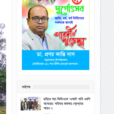
সর্বশেষ
ছড়িয়ে পড়া ভিডিওকে ‘এআই’ দাবি এমপি
নাসেরের: সাইবার মামলায় গ্রেপ্তার
আরও ১