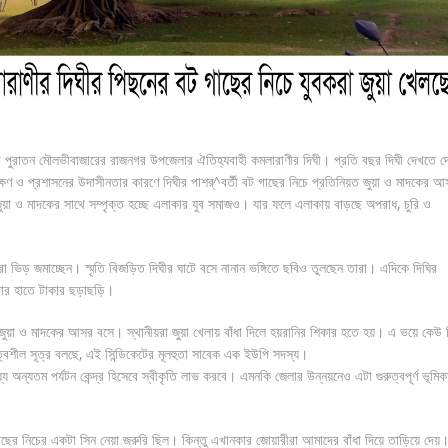
 পুরাতন মৌলভীবাজারের রাজনগর উপজেলার ঐতিহ্যবাহী কমলারাণীর দিঘী। প্রতি বছর দিঘী দেখতে দ
ণাবেক্ষণ ও প্রশাসনের উদাসীনতার কারণে দিঘীর পাশর্^বর্তী বট গাছের নিচে প্রতিনিয়ত জুয়া ও মাদকের আ
জুয়া ও মাদকের সাথে সম্পৃক্ত হচ্ছে এলাকার যুব সমাজও। যার ফলে এলাকায় বাড়ছে অপরাধ, চুরি ও
 ভিড় জমাচ্ছেন। স্মৃতি বিজড়িত দিঘীর ঘাটে বসে নানান ভঙ্গিতে ছবিও তুলছেন তারা। এদিকে দিঘির
বার হাতে টাকার ছড়াছড়ি।
ে জুয়া ও মাদকের আসর বসে। স্থানীয়রা জুয়া খেলায় বাঁধা দিলে হয়রানির শিকার হতে হয়। এ ভয়ে কেউ 
ত্বশীল সূত্র বলছে, এই সিন্ডিকেটের মূলহুতা সাবেক এক ইউপি সদস্য।
 অন্যতম পর্যটন কেন্দ্র হিসেবে স্বীকৃতি লাভ করবে। এমনকি জেলার উন্নয়নেও এটা গুরুত্বপূর্ণ ভূমিক
াছের নিচের একটা সিন নেয়া জরুরি ছিল। কিন্তু এখানকার জোয়ারীরা আমাদের বাঁধা দিয়ে তাড়িয়ে দেয়