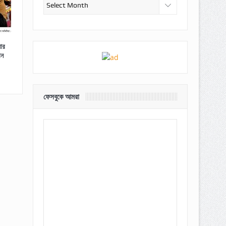
আর্কাইভ
য়ার
ান
ফেসবুকে আমরা