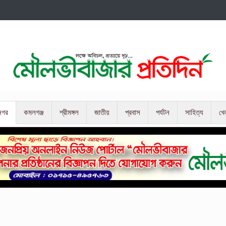
নগর
কমলগঞ্জ
শ্রীমঙ্গল
জাতীয়
প্রবাস
পর্যটন
সাহিত্য
খে