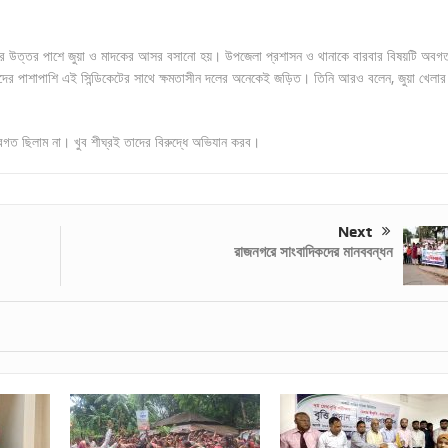
ঝারের উত্তর পাশে জুয়া ও মাদকের আসর বসানো হয়। উপজেলা প্রশাসন ও থানাকে বারবার বিষয়টি অবগ
য়দের পাশাপাশি এই সিন্ডিকেটের সাথে ক্ষমতাসীন দলের অনেকেই জড়িত। তিনি আরও বলেন, জুয়া খেলা
অবগত ছিলাম না। খুব শীঘ্রই তাদের বিরুদ্ধে অভিযান করব।
Next
রাজনগরে সাংবাদিকদের মানববন্ধন