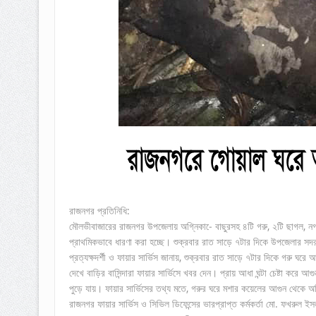
রাজনগর প্রতিনিধি:
মৌলভীবাজারের রাজনগর উপজেলায় অগ্নিকা-ে বাছুরসহ ৪টি গরু, ২টি ছাগল, নগ
প্রাথমিকভাবে ধারণা করা হচ্ছে। শুক্রবার রাত সাড়ে ৭টার দিকে উপজেলার সদ
প্রত্যক্ষদর্শী ও ফায়ার সার্ভিস জানায়, শুক্রবার রাত সাড়ে ৭টার দিকে গর
দেখে বাড়ির বাসিন্দারা ফায়ার সার্ভিসে খবর দেন। প্রায় আধা ঘন্টা চেষ্টা করে
পুড়ে যায়। ফায়ার সার্ভিসের তথ্য মতে, গরুর ঘরে মশার কয়েলের আগুন থেকে অগ্
রাজনগর ফায়ার সার্ভিস ও সিভিল ডিফেন্সের ভারপ্রাপ্ত কর্মকর্তা মো. ফখরুল 