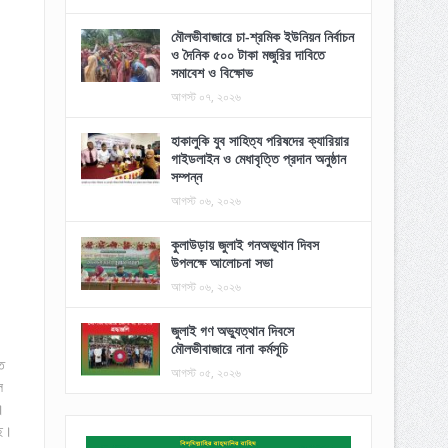
মৌলভীবাজারে চা-শ্রমিক ইউনিয়ন নির্বাচন
ও দৈনিক ৫০০ টাকা মজুরির দাবিতে
সমাবেশ ও বিক্ষোভ
আগস্ট ০৭, ২০২৬
হাকালুকি যুব সাহিত্য পরিষদের ক্যারিয়ার
গাইডলাইন ও মেধাবৃত্তি প্রদান অনুষ্ঠান
সম্পন্ন
আগস্ট ০৬, ২০২৬
কুলাউড়ায় জুলাই গনঅভূথান দিবস
উপলক্ষে আলোচনা সভা
আগস্ট ০৬, ২০২৬
জুলাই গণ অভ্যুত্থান দিবসে
মৌলভীবাজারে নানা কর্মসূচি
ে
আগস্ট ০৫, ২০২৬
ল
।
ছে।