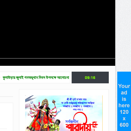
লাই গনঅভূথান দিবস উপলক্ষে আলোচনা সভা
জুলাই গণ অভ্যুত্থান দিবসে মৌলভীবাজারে নানা কর্মসূ
09:16