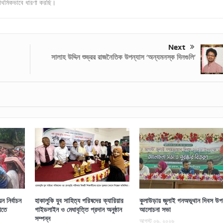
াথমিকভাবে ধারণা করছি।
Next
সালাহ উদ্দিন শুভ্রর রাজনৈতিক উপন্যাস ‘অন্যমনস্ক দিনগুলি’
 নির্বাচন
হাকালুকি যুব সাহিত্য পরিষদের ক্যারিয়ার
কুলাউড়ায় জুলাই গনঅভূথান দিবস উপল
িতে
গাইডলাইন ও মেধাবৃত্তি প্রদান অনুষ্ঠান
আলোচনা সভা
সম্পন্ন
আগস্ট ০৬, ২০২৬