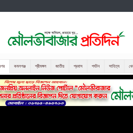
নগর
কমলগঞ্জ
শ্রীমঙ্গল
জাতীয়
প্রবাস
পর্যটন
সাহিত্য
খে