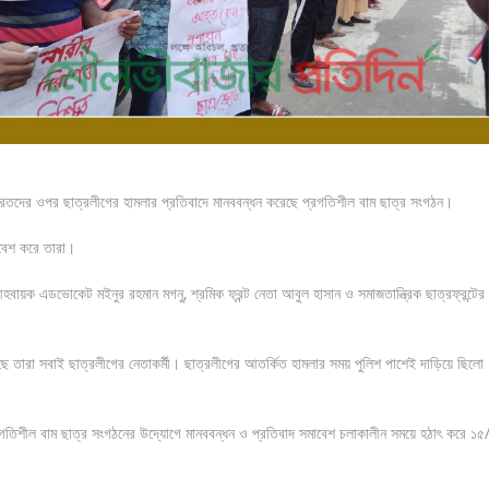
্দোলনরতদের ওপর ছাত্রলীগের হামলার প্রতিবাদে মানববন্ধন করেছে প্রগতিশীল বাম ছাত্র সংগঠন।
াবেশ করে তারা।
ায়ক এডভোকেট মইনুর রহমান মগনু, শ্রমিক ফ্রন্ট নেতা আবুল হাসান ও সমাজতান্ত্রিক ছাত্রফ্রন্টের
েছে তারা সবাই ছাত্রলীগের নেতাকর্মী। ছাত্রলীগের আতর্কিত হামলার সময় পুলিশ পাশেই দাড়িয়ে ছিলো
প্রগতিশীল বাম ছাত্র সংগঠনের উদ্যোগে মানববন্ধন ও প্রতিবাদ সমাবেশ চলাকালীন সময়ে হঠাৎ করে ১৫