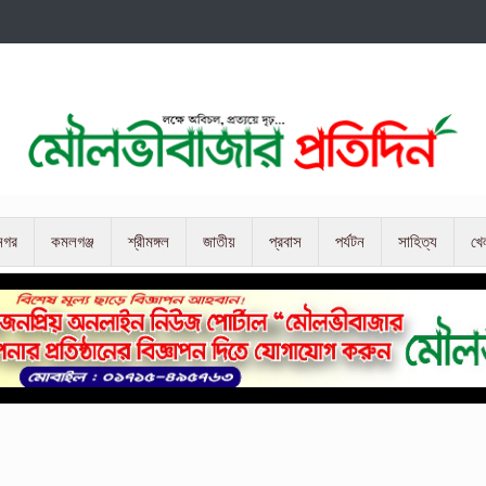
নগর
কমলগঞ্জ
শ্রীমঙ্গল
জাতীয়
প্রবাস
পর্যটন
সাহিত্য
খে