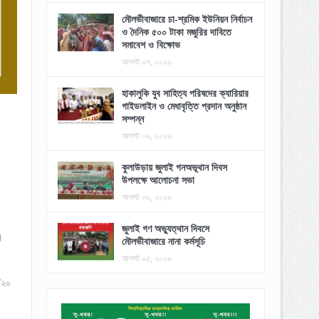
মৌলভীবাজারে চা-শ্রমিক ইউনিয়ন নির্বাচন
ও দৈনিক ৫০০ টাকা মজুরির দাবিতে
সমাবেশ ও বিক্ষোভ
আগস্ট ০৭, ২০২৬
হাকালুকি যুব সাহিত্য পরিষদের ক্যারিয়ার
গাইডলাইন ও মেধাবৃত্তি প্রদান অনুষ্ঠান
সম্পন্ন
আগস্ট ০৬, ২০২৬
কুলাউড়ায় জুলাই গনঅভূথান দিবস
উপলক্ষে আলোচনা সভা
আগস্ট ০৬, ২০২৬
জুলাই গণ অভ্যুত্থান দিবসে
।
মৌলভীবাজারে নানা কর্মসূচি
আগস্ট ০৫, ২০২৬
/২০