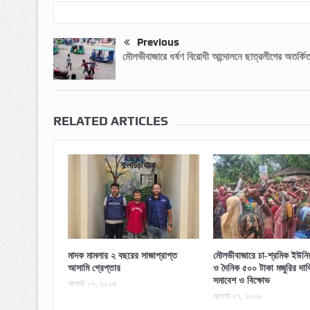
Previous
মৌলভীবাজারে ধর্ষণ বিরোধী আন্দোলনে ছাত্রলীগের অতর্কি
RELATED ARTICLES
মাদক মামলার ২ বছরের সাজাপ্রাপ্ত
মৌলভীবাজারে চা-শ্রমিক ইউনিয়ন
আসামি গ্রেপ্তার
ও দৈনিক ৫০০ টাকা মজুরির দাব
সমাবেশ ও বিক্ষোভ
আগস্ট ০৭, ২০২৬
আগস্ট ০৭, ২০২৬