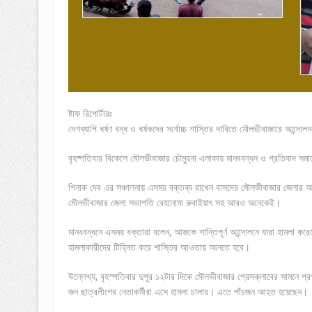
ষ্টাফ রিপোর্টারঃ
দেশব্যাপি ধর্ষণ বন্ধ ও ধর্ষকদের সর্বোচ্চ শাস্তির দাবিতে মৌলভীবাজারে আন
বৃহষ্পতিবার বিকেলে মৌলভীবাজার চৌমুহনা এলাকায় মানববন্ধন ও প্রতিবাদ সম
পিনাক দেব এর সঞ্চালনায় এসময় বক্তব্য রাখেন বাসদের মৌলভীবাজার জেলার আহব
মৌলভীবাজার জেলা সভাপতি রেহনোমা রুবাইয়াৎ সহ আরও অনেকেই।
মানববন্ধনে এসময় বক্তারা বলেন, আজকে শান্তিপূর্ণ আন্দোলনে যারা হামলা কর
হামলাকারীদের টিহ্নিত করে শাস্তির আওতায় আনতে হবে।
উল্লেখ্য, বৃহস্পতিবার দুপুর ১২টার দিকে মৌলভীবাজার প্রেসক্লাবের সামনে 
জন ছাত্রলীগের নেতাকর্মীরা এসে হামলা চালায়। এতে পাঁচজন আহত হয়েছেন।