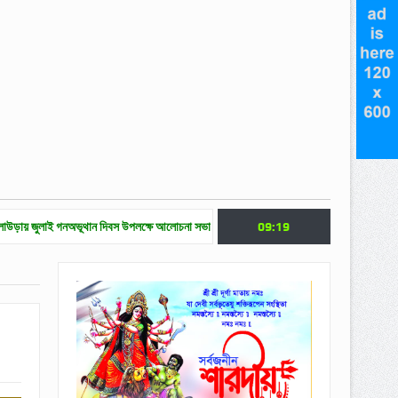
নঅভূথান দিবস উপলক্ষে আলোচনা সভা
জুলাই গণ অভ্যুত্থান দিবসে মৌলভীবাজারে নানা কর্মসূচি
09:19