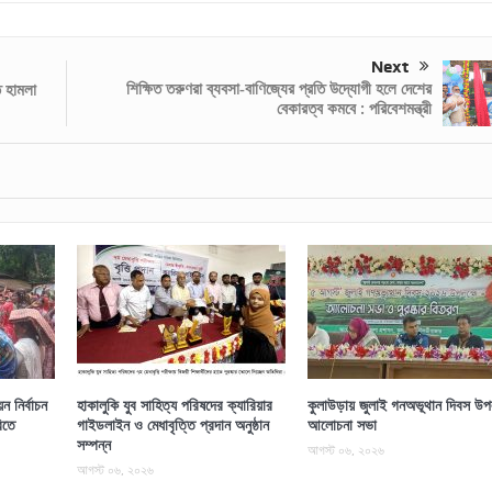
Next
শিক্ষিত তরুণরা ব্যবসা-বাণিজ্যের প্রতি উদ্যোগী হলে দেশের
ত হামলা
বেকারত্ব কমবে : পরিবেশমন্ত্রী
 নির্বাচন
হাকালুকি যুব সাহিত্য পরিষদের ক্যারিয়ার
কুলাউড়ায় জুলাই গনঅভূথান দিবস উপল
িতে
গাইডলাইন ও মেধাবৃত্তি প্রদান অনুষ্ঠান
আলোচনা সভা
সম্পন্ন
আগস্ট ০৬, ২০২৬
আগস্ট ০৬, ২০২৬