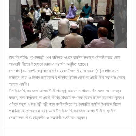
ষ্টাফ রিপোর্টারঃ প্রধানমন্ত্রী শেখ হাসিনার ৭৪তম জন্মদিন উপলক্ষে মৌলভীবাজার জেলা
আওয়ামী লীগের উদ্যোগে দোয়া ও প্রার্থনা অনুষ্ঠিত হয়েছে।
সোমবার (২৮ সেপ্টেম্বর) বাদ মাগরিব হযরত সৈয়দ শাহ মোস্তফা (র.) দরগাহ জামে
মসজিদে দোয়া ও মিলাদ মাহফিলের উপস্থিত ছিলেন জেলা আওয়ামী লীগ সভাপতি নেছার
আহমদ এমপি।
উপস্থিত ছিলেন জেলা আওয়ামী লীগের যুগ্ম সাধারণ সম্পাদক পৌর মেয়র মো. ফজলুর
রহমান, সদর উপজেলা আওয়ামী লীগের সাধারণ সম্পাদক আব্দুল মালিক তরফদার সুয়েব।
এদিকে সন্ধ্যা ৭ টায় শ্রী শ্রী নতুন কালীবাড়িতে প্রধানমন্ত্রীর জন্মদিন উপলক্ষে বিশেষ
প্রার্থনার আয়োজন করা হয়। এতে উপস্থিত ছিলেন জেলা আওয়ামী লীগ, যুবলীগ,
সেচ্ছাসেবক লীগ, ছাত্রলীগ ও সহযোগী সংগঠনের নেতৃবৃন্দ।