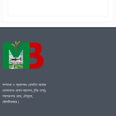
সম্পাদক ও প্রকাশকঃ হোসাইন আহমদ
যোগাযোগঃ হাসান ম্যানশন, (নিচ তলা),
শমসেরনগর রোড, চৌমূহনা,
মৌলভীবাজার।