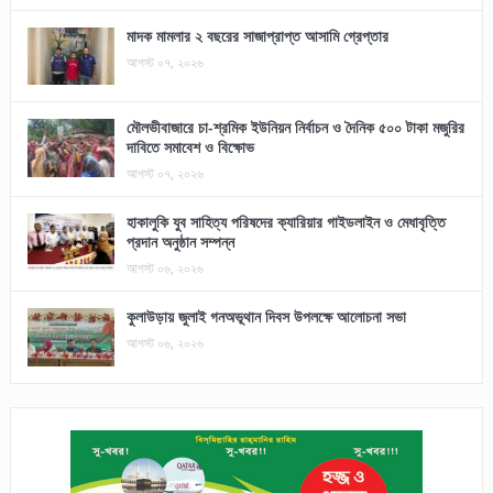
মাদক মামলার ২ বছরের সাজাপ্রাপ্ত আসামি গ্রেপ্তার
আগস্ট ০৭, ২০২৬
মৌলভীবাজারে চা-শ্রমিক ইউনিয়ন নির্বাচন ও দৈনিক ৫০০ টাকা মজুরির
দাবিতে সমাবেশ ও বিক্ষোভ
আগস্ট ০৭, ২০২৬
হাকালুকি যুব সাহিত্য পরিষদের ক্যারিয়ার গাইডলাইন ও মেধাবৃত্তি
প্রদান অনুষ্ঠান সম্পন্ন
আগস্ট ০৬, ২০২৬
কুলাউড়ায় জুলাই গনঅভূথান দিবস উপলক্ষে আলোচনা সভা
আগস্ট ০৬, ২০২৬