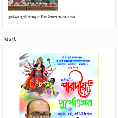
কুলাউড়ায় জুলাই গনঅভূথান দিবস উপলক্ষে আলোচনা সভা
আগস্ট ০৬, ২০২৬
Tesrt