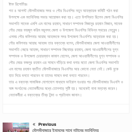
ষ্টাফ রিপোর্টারঃ
গত ৪ আগস্ট মৌলভীবাজার সদর ও পৌর বিএনপির নতুন আহব্বায়ক কমিটি গঠন করা
উপলক্ষে এক মতবিনিময় সভার আয়োজন করা হয়। এতে উপস্থিত ছিলেন জেলা বিএনপির
সভাপতি সাবেক এমপি এম নাসের রহমান, সাধারণ সম্পাদক মিজানুর রহমান মিজান, সাবেক
পৌর মেয়র ফয়জুল করিম ময়ূনসহ জেলা ও উপজেলা বিএনপির বিভিন্ন স্থরের নেতৃবৃন্দ।
এসময় পৌর কমিশনার আয়াছ আহমদকে সদর উপজেলা বিএনপি’র আহ্বায়ক করা হয়।
পৌর কমিশনার আয়াছ আহমদ তার বক্তব্যে বলেন, মৌলভীবাজার জেলা আওয়ামীলীগের
সভাপতি নেছার আহমদ, সাধারণ সম্পাদক মিছবাহুর রহমান, জেলা আওয়ামীলীগের যুগ্ন
সম্পাদক ও উপজেলা চেয়ারম্যান কামাল হোসেন, জেলা আওয়ামীলীগের যুগ্ন সম্পাদক ও
পৌর মেয়র ফজলুর রহমান এর সামনে দাঁড়িয়ে কথা বলার মতো জেলা বিএনপির সভাপতি
এম নাসের রহমান ব্যতীত মৌলভীবাজারে বিএনপির আর কোনো নেতা নেই। কেউ বুকে
হাত দিয়ে বলতে পারবেন না তাদের সামনে কথা বলতে পারবেন।
তার এ বক্তব্য সামাজিক যোগাযোগ মাধ্যমে ভাইরাল হওয়ার পর মৌলভীবাজার বিএনপি ও
অঙ্গ সংগঠনের নেতাকর্মীদের মধ্যে তোলপাড় সৃষ্টি হয়। অনেকেই নানা মন্তব্য করেন।
নেতাকর্মীরা এ বক্তব্যের তীব্র নিন্দা ও প্রতিবাদ জানান।
Previous
মৌলভীবাজারে ইমামদের সাথে নাটাবের মতবিনিময়