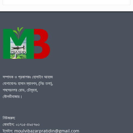
সম্পাদক ও প্রকাশকঃ হোসাইন আহমদ
যোগাযোগঃ হাসান ম্যানশন, (নিচ তলা),
শমসেরনগর রোড, চৌমূহনা,
মৌলভীবাজার।
নিউজরুম:
মোবাইল: ০১৭১৫-৪৯৫৭৬৩
ইমেইল: moulvibazarpratidin@gmail.com