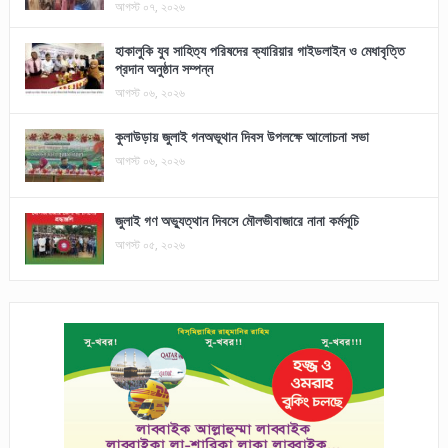
আগস্ট ০৭, ২০২৬
হাকালুকি যুব সাহিত্য পরিষদের ক্যারিয়ার গাইডলাইন ও মেধাবৃত্তি
প্রদান অনুষ্ঠান সম্পন্ন
আগস্ট ০৬, ২০২৬
কুলাউড়ায় জুলাই গনঅভূথান দিবস উপলক্ষে আলোচনা সভা
আগস্ট ০৬, ২০২৬
জুলাই গণ অভ্যুত্থান দিবসে মৌলভীবাজারে নানা কর্মসূচি
আগস্ট ০৫, ২০২৬