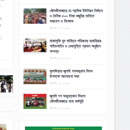
ে
মৌলভীবাজারে চা-শ্রমিক ইউনিয়ন নির্বাচন
ও দৈনিক ৫০০ টাকা মজুরির দাবিতে
এই
সমাবেশ ও বিক্ষোভ
র
আগস্ট ০৭, ২০২৬
য়।
হাকালুকি যুব সাহিত্য পরিষদের ক্যারিয়ার
গাইডলাইন ও মেধাবৃত্তি প্রদান অনুষ্ঠান
সম্পন্ন
আগস্ট ০৬, ২০২৬
কুলাউড়ায় জুলাই গনঅভূথান দিবস
উপলক্ষে আলোচনা সভা
আগস্ট ০৬, ২০২৬
জুলাই গণ অভ্যুত্থান দিবসে
মৌলভীবাজারে নানা কর্মসূচি
আগস্ট ০৫, ২০২৬