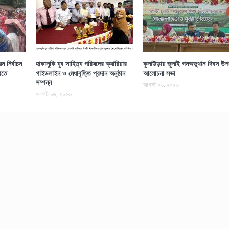
 নির্বাচন
হাকালুকি যুব সাহিত্য পরিষদের ক্যারিয়ার
কুলাউড়ায় জুলাই গনঅভূথান দিবস উপল
িতে
গাইডলাইন ও মেধাবৃত্তি প্রদান অনুষ্ঠান
আলোচনা সভা
সম্পন্ন
আগস্ট ০৬, ২০২৬
আগস্ট ০৬, ২০২৬