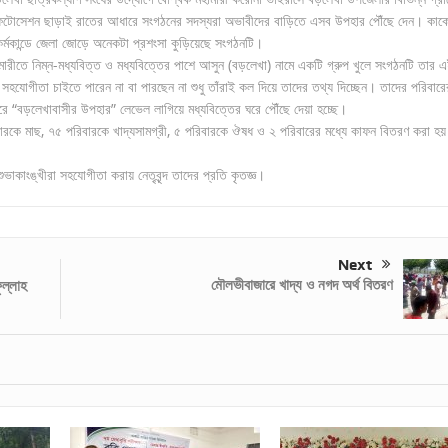
 ফটোসেশন ছাড়াই রাতের আধারে সংগঠনের সদস্যরা অভাবীদের বাড়িতে এসব উপহার পৌঁছে দেন। কাক
্মকান্ডে জেলা জোড়ে অনেকটা প্রশংসা কুড়িয়েছে সংগঠনটি।
ামারীতে নিম্ন-মধ্যবিত্ত ও মধ্যবিত্তের পাশে আসুন (বড়লেখা) নামে একটি গ্রুপ খুলে সংগঠনটি তার 
 সহযোগীতা চাইতে পারেন না বা পারছেন না শুধু তাঁরাই কল দিয়ে তাদের তথ্য দিচ্ছেন। তাদের পরিবারে
ারে “বড়লেখাবাসীর উপহার” লেভেল লাগিয়ে মধ্যবিত্তের ঘরে পৌঁছে দেয়া হচ্ছে।
বারকে মাছ, ৭৫ পরিবারকে খাদ্যসামগ্রী, ৫ পরিবারকে ঔষধ ও ২ পরিবারের মধ্যে কাফন বিতরণ করা হ
ভাকাংঙ্খীরা সহযোগীতা করায় নেতৃবৃন্দ তাদের প্রতি কৃতজ্ঞ।
Next
মৌলভীবাজারে খাদ্য ও নগদ অর্থ বিতরণ
ল্লাহ