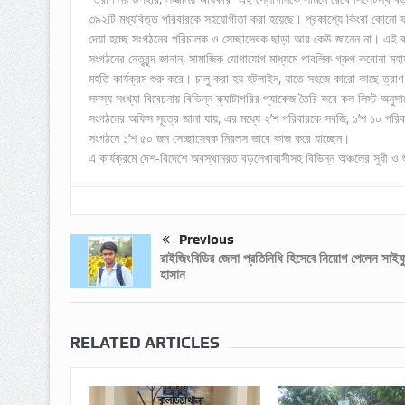
৩৯২টি মধ্যবিত্ত পরিবারকে সহযোগীতা করা হয়েছে। প্রকাশ্যে কিংবা কোনো
দেয়া হচ্ছে সংগঠনের পরিচালক ও সেচ্ছাসেবক ছাড়া আর কেউ জানেন না। এই কর
সংগঠনের নেতৃবৃন্দ জানান, সামাজিক যোগাযোগ মাধ্যমে পাবলিক গ্রুপ করোনা মহ
মহতি কার্যক্রম শুরু করে। চালু করা হয় হটলাইন, যাতে সহজে কারো কাছে ত্রাণ
সদস্য সংখ্যা বিবেচনায় বিভিন্ন ক্যাটাগরির প্যাকেজ তৈরি করে কল লিস্ট অনুস
সংগঠনের অফিস সূত্রে জানা যায়, এর মধ্যে ২’শ পরিবারকে সবজি, ১’শ ১০ পরি
সংগঠনে ১’শ ৫০ জন সেচ্ছাসেবক নিরলস ভাবে কাজ করে যাচ্ছেন।
এ কার্যক্রমে দেশ-বিদেশে অবস্থানরত বড়লেখাবাসীসহ বিভিন্ন অঞ্চলের সুধী ও শু
Previous
রাইজিংবিডির জেলা প্রতিনিধি হিসেবে নিয়োগ পেলেন সাইফু
হাসান
RELATED ARTICLES