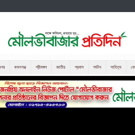
নগর
কমলগঞ্জ
শ্রীমঙ্গল
জাতীয়
প্রবাস
পর্যটন
সাহিত্য
খে