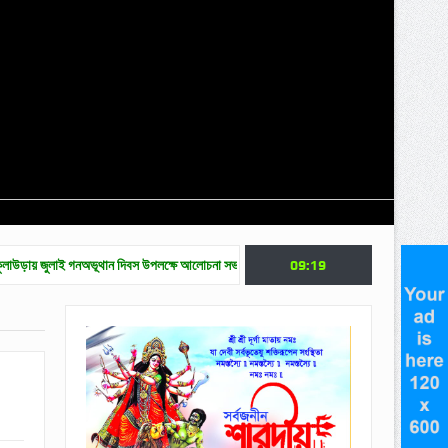
নঅভূথান দিবস উপলক্ষে আলোচনা সভা
জুলাই গণ অভ্যুত্থান দিবসে মৌলভীবাজারে নানা কর্মসূচি
09:19