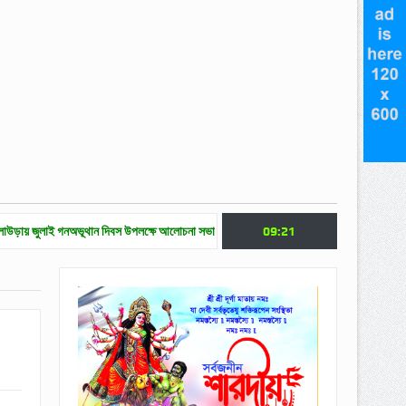
 গনঅভূথান দিবস উপলক্ষে আলোচনা সভা
জুলাই গণ অভ্যুত্থান দিবসে মৌলভীবাজারে নানা কর্মসূচি
09:21