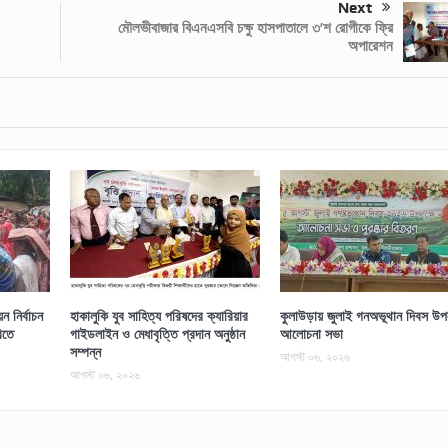
Next
মৌলভীবাজার বিএনএসবি চক্ষু হাসপাতালে ৩’শ রোগীকে ফ্রি
অপারেশন
 নির্বাচন
হাকালুকি যুব সাহিত্য পরিষদের ক্যারিয়ার
কুলাউড়ায় জুলাই গনঅভূথান দিবস উপল
িতে
গাইডলাইন ও মেধাবৃত্তি প্রদান অনুষ্ঠান
আলোচনা সভা
সম্পন্ন
আগস্ট ০৬, ২০২৬
আগস্ট ০৬, ২০২৬