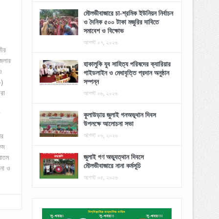
মৌলভীবাজারে চা-শ্রমিক ইউনিয়ন নির্বাচন
ও দৈনিক ৫০০ টাকা মজুরির দাবিতে
সমাবেশ ও বিক্ষোভ
আগস্ট ০৭, ২০২৬
সীর
জেলার
হাকালুকি যুব সাহিত্য পরিষদের ক্যারিয়ার
ও
গাইডলাইন ও মেধাবৃত্তি প্রদান অনুষ্ঠান
সম্পন্ন
০)
রা
আগস্ট ০৬, ২০২৬
র
কুলাউড়ায় জুলাই গনঅভূথান দিবস
উপলক্ষে আলোচনা সভা
ের
আগস্ট ০৬, ২০২৬
ষম
জুলাই গণ অভ্যুত্থান দিবসে
মাতম
মৌলভীবাজারে নানা কর্মসূচি
না ও
আগস্ট ০৫, ২০২৬