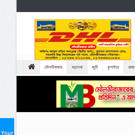
মৌলভীবাজার
বড়লেখা
জুড়ী
কুলাউড়া
রাজ