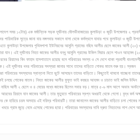
ংলাদেশ সময় ১২টায়) এক মর্মান্তিক সড়ক দূর্ঘটনায় মৌলভীবাজারের কুলাউড়া ও জুড়ী উপজেলার ২ প্রবা
পারিবারিক সুত্রে জানা যায় মঙ্গলবার সকালে বাসা থেকে কর্মস্থলে যাবার পথে কুলাউড়া ও জুড়ী উপ
 হয়। এতে কুলাউড়া উপজেলার পৃথিমপাশা ইউনিয়নের আমুলি গ্রামের নছিম আলীর ছেলে জাকের আলী (২০) 
ই মারা যান। এই দূর্ঘটনায় নিহত জাকের আলীর বন্ধু আমুলি গ্রামের উকিল মিয়ার ছেলে শাওন আহমেদ (২
রিয়াদের কিং ফাহাদ হাসপাতালে রয়েছে বলে পরিবারের সদস্য ও সে দেশে থাকা প্রবাসী বাংলাদেশী
 এই দূর্ঘটনার খবর পরিবারের সদস্যরা জানার সাথে তাদের বাড়িতে শোকর মাতম শুরু হয়। স্বজন
া পরিবারের সদস্যদের স্বান্তনা দিতে ছুটে আসছেন তাদের বাড়িতে। কিছুতেই থামনো যাচ্ছেনা তাদে
 থেকেই চলছে শোকের মাতম। নিহত জাকের আলীর ফুফুত ভাই কয়ছর আহমদ ও চাচাত ভাই জসিম উদ্দিন
ামের নাছিম আলী ২ ছেলে ও ৪ মেয়ের মধ্যে জাকের ছিলেন সবার বড়। মাত্র ৫-৬ মাস আগে অভাব অনটন
ি আরবের রিয়াদে যান জাকের আলী। তার মৃত্যুতে পরিবারের স্বপ্ন অধরাই থেকে গেলো। বৃদ্ধ কর্ম অক্
জাকের কে হারিয়ে চরম অসহায় এই দরিদ্র পরিবারটি। তারা জানালেন জাকের আলীর বাড়িতে চলা শোকের 
রে গ্রাম জুড়ে নেমে এসেছে শোকের ছায়া। পরিবারের সদস্যদের দাবি দ্রুত নিহতদের লাশ দেশে আ