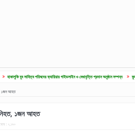
 যুব সাহিত্য পরিষদের ক্যারিয়ার গাইডলাইন ও মেধাবৃত্তি প্রদান অনুষ্ঠান সম্পন্ন
কুলাউড়ায় জুলাই
ত, ১জন আহত
ন নিহত, ১জন আহত
য়েছে :
২,১৬০