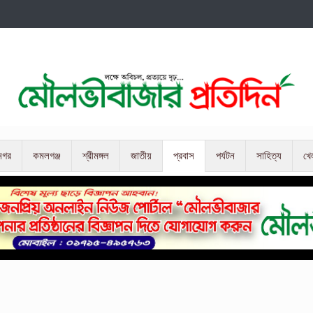
নগর
কমলগঞ্জ
শ্রীমঙ্গল
জাতীয়
প্রবাস
পর্যটন
সাহিত্য
খে