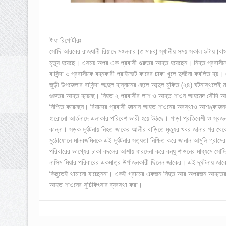
ষ্টাফ রিপোর্টারঃ
সৌদি আরবের রাজধানী রিয়াদে মঙ্গলবার (৩ মাচর্) স্থানীয় সময় সকাল ৯টায় (বা
মৃত্যু হয়েছে। এসময় অপর এক প্রবাসী গুরুতর আহত হয়েছেন। নিহত প্রবাসীদের 
বাসিন্দা ৩ প্রবাসীকে বহনকারী প্রাইভেট কারের চাকা খুলে দুর্ঘটনা কবলিত
জুড়ী উপজেলার বাসিন্দা আব্দুল হান্নানের ছেলে আব্দুল মুকিত (২৪) ঘটনাস্থলে
গুরুতর আহত হয়েছে। নিহত ২ প্রবাসীর লাশ ও আহত শাওন আহমেদ সৌদি আরবের 
নিশ্চিত করেছেন। রিয়াদের প্রবাসী জানান আহত শাওনের অবস্থাও আশঙ্কাজনক।
হারোনো আর্তনাদে এলাকার পরিবেশ ভারী হয়ে উঠছে। পাড়া প্রতিবেশী ও স্বজনর
কান্না। সড়ক দূর্ঘটনায় নিহত জাকের আলীর বাড়িতে মৃত্যুর খবর জানার পর
মুঠোফোনে মানবজমিনকে এই দূর্ঘটনার সত্যতা নিশ্চিত করে জানান আমুলি গ্র
পরিবারের ভাগ্যের চাকা বদলের আশায় ধারদেনা করে বন্ধু শাওনের মাধ্যমে সৌদ
নাসিম মিয়ার পরিবারের একমাত্র উর্পাজনকারী ছিলেন জাকের। এই দূর্ঘটনায় 
কিছুতেই থামানো যাচ্ছেননা। একই গ্রামের একজন নিহত আর অপরজন আহতের খব
আহত শাওনের সুচিকিৎসার ব্যবস্থা করা।