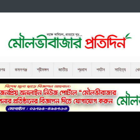
নগর
কমলগঞ্জ
শ্রীমঙ্গল
জাতীয়
প্রবাস
পর্যটন
সাহিত্য
খে