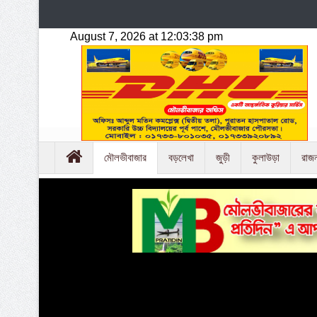
মৌলভীবাজার
বড়লেখা
জুড়ী
কুলাউড়া
রাজ