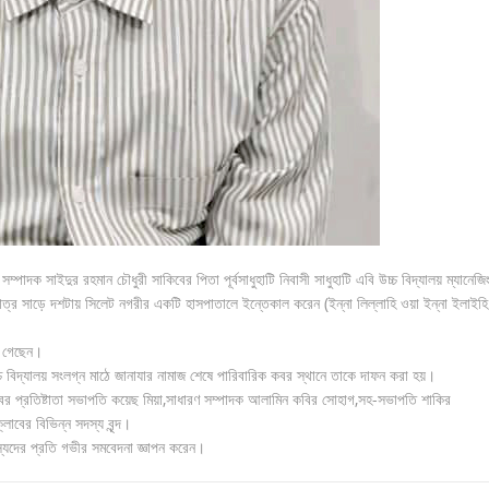
পাদক সাইদুর রহমান চৌধুরী সাকিবের পিতা পূর্বসাধুহাটি নিবাসী সাধুহাটি এবি উচ্চ বিদ্যালয় ম্যানেজি
্র সাড়ে দশটায় সিলেট নগরীর একটি হাসপাতালে ইন্তেকাল করেন (ইন্না লিল্লাহি ওয়া ইন্না ইলাইহি
খে গেছেন।
উচ্চ বিদ্যালয় সংলগ্ন মাঠে জানাযার নামাজ শেষে পারিবারিক কবর স্থানে তাকে দাফন করা হয়।
বের প্রতিষ্টাতা সভাপতি কয়েছ মিয়া,সাধারণ সম্পাদক আলামিন কবির সোহাগ,সহ-সভাপতি শাকির
বের বিভিন্ন সদস্য বৃন্দ।
স্যদের প্রতি গভীর সমবেদনা জ্ঞাপন করেন।