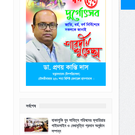
সর্বশেষ
হাকালুকি যুব সাহিত্য পরিষদের ক্যারিয়ার
গাইডলাইন ও মেধাবৃত্তি প্রদান অনুষ্ঠান
সম্পন্ন