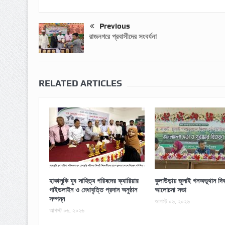
Previous
রাজনগরে প্রবাসীদের সংবর্ধনা
RELATED ARTICLES
হাকালুকি যুব সাহিত্য পরিষদের ক্যারিয়ার
কুলাউড়ায় জুলাই গনঅভূথান দিব
গাইডলাইন ও মেধাবৃত্তি প্রদান অনুষ্ঠান
আলোচনা সভা
সম্পন্ন
আগস্ট ০৬, ২০২৬
আগস্ট ০৬, ২০২৬