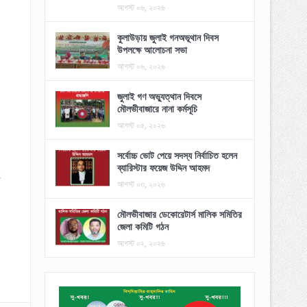
আগস্ট ০৬, ২০২৬
কুলাউড়ায় জুলাই গনঅভূথান দিবস
উপলক্ষে আলোচনা সভা
আগস্ট ০৬, ২০২৬
জুলাই গণ অভ্যুত্থান দিবসে
মৌলভীবাজারে নানা কর্মসূচি
আগস্ট ০৫, ২০২৬
সর্বোচ্চ ভোট পেয়ে সদস্য নির্বাচিত হলেন
ব্যারিস্টার ফয়েজ উদ্দিন আহমদ
ং
আগস্ট ০৩, ২০২৬
মৌলভীবাজার ডেকোরেটার্স মালিক সমিতির
জেলা কমিটি গঠন
আগস্ট ০২, ২০২৬