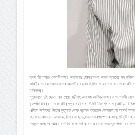
স্টাফ রিপোর্টারঃ মৌলভীবাজার উপজেলার সোনারবাংলা আদর্শ ক্লাবের সহ ক্রীড়া সম্
কমিটির সাবেক সদস্য জনাব আতাউর রহমান ছিলিক সাহেব গত ২৬ ফেব্রুয়ারী রাত
রাজিউন)।
মৃত্যুকালে দুই ছেলে, এক মেয়ে, স্ত্রীসহ অসংখ্য আত্মীয়-স্বজন ও গুনগ্রাহী রে
বৃহস্পতিবার (২৭ ফেব্রুয়ারী) দুপুর ০২টা৩০ মিনিটে নিজ গ্রাম সাধুহাটি এ বি 
এদিকে সাকিবের পিতার মৃত্যুতে শোক প্রকাশ করেছেন সোনারবাংলা আদর্শ ক্লা
হোসেন,তোফায়েল আহমেদ, রিপন আহমেদ,সহ-সাধারণসম্পাদক সাম্মু চৌধুরী সহ ক্লা
নেতৃবৃন্দ মরহুমের আত্মার মাগফিরাত কামনা করেন ও শোক সন্তপ্ত পরিবারের সদ