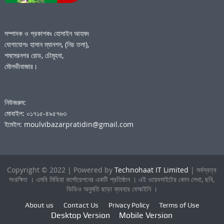
সম্পাদক ও প্রকাশকঃ হোসাইন আহমদ
যোগাযোগঃ হাসান ম্যানশন, (নিচ তলা),
শমসেরনগর রোড, চৌমূহনা,
মৌলভীবাজার।
নিউজরুম:
মোবাইল: ০১৭১৫-৪৯৫৭৬৩
ইমেইল: moulvibazarpratidin@gmail.com
Copyright © 2022 | Powered by
Technohaat IT Limited
| সর্বস্বত্ব
সংরক্ষিত । এমবি মিডিয়া কর্পোরেশনের একটি প্রতিষ্ঠান । এই ওয়েবসাইটের কোন লেখা, ছবি,
ভিডিও অনুমতি ছাড়া ব্যবহার বেআইনি ।
About us
Contact Us
Privacy Policy
Terms of Use
Desktop Version
Mobile Version