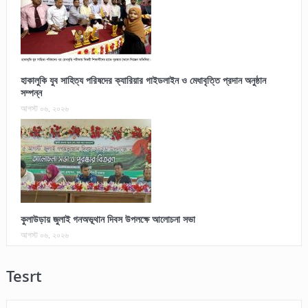
হাকালুকি যুব সাহিত্য পরিষদের ক্যারিয়ার গাইডলাইন ও মেধাবৃত্তি প্রদান অনুষ্ঠান
সম্পন্ন
আগস্ট ০৬, ২০২৬
কুলাউড়ায় জুলাই গনঅভূথান দিবস উপলক্ষে আলোচনা সভা
আগস্ট ০৬, ২০২৬
Tesrt