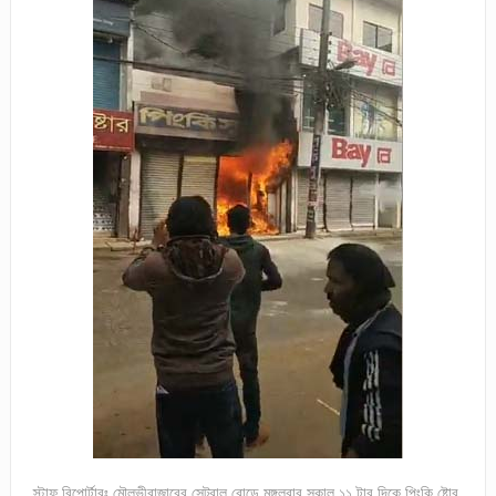
স্টাফ রিপোর্টারঃ মৌলভীবাজারের সেন্ট্রাল রোডে মঙ্গলবার সকাল ১১ টার দিকে পিংকি ষ্টোর