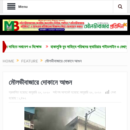
Menu
বিতে সমাবেশ ও বিক্ষোভ
হাকালুকি যুব সাহিত্য পরিষদের ক্যারিয়ার গাইডলাইন ও মেধাবৃত্তি প্রদান অ
HOME
FEATURE
মৌলভীবাজারে দোকানে আগুন
মৌলভীবাজারে দোকানে আগুন
প্রকাশিত হয়েছে:
জানুয়ারি ২৮, ২০২০
সর্বশেষ আপডেট হয়েছে:
জানুয়ারি ২৮, ২০২০
দেখা
হয়েছে :
১,৪৯২