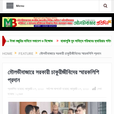
Menu
টাকা মজুরির দাবিতে সমাবেশ ও বিক্ষোভ
হাকালুকি যুব সাহিত্য পরিষদের ক্যারিয়ার গাইডলাইন ও মেধা
HOME
FEATURE
মৌলভীবাজারে সরকারী চাকুরীজীবিদের স্মারকলিপি প্রদান
মৌলভীবাজারে সরকারী চাকুরীজীবিদের স্মারকলিপি
প্রদান
প্রকাশিত হয়েছে:
জানুয়ারি ০৭, ২০২০
সর্বশেষ আপডেট হয়েছে:
জানুয়ারি ০৭, ২০২০
দেখা
হয়েছে :
১,৩৬৪