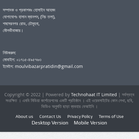
সম্পাদক ও প্রকাশকঃ হোসাইন আহমদ
যোগাযোগঃ হাসান ম্যানশন, (নিচ তলা),
শমসেরনগর রোড, চৌমূহনা,
মৌলভীবাজার।
নিউজরুম:
মোবাইল: ০১৭১৫-৪৯৫৭৬৩
ইমেইল: moulvibazarpratidin@gmail.com
Copyright © 2022 | Powered by
Technohaat IT Limited
| সর্বস্বত্ব
সংরক্ষিত । এমবি মিডিয়া কর্পোরেশনের একটি প্রতিষ্ঠান । এই ওয়েবসাইটের কোন লেখা, ছবি,
ভিডিও অনুমতি ছাড়া ব্যবহার বেআইনি ।
About us
Contact Us
Privacy Policy
Terms of Use
Desktop Version
Mobile Version