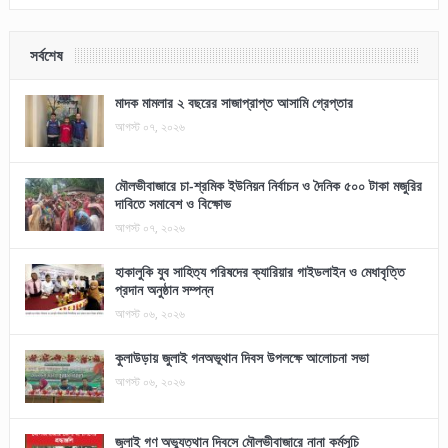
সর্বশেষ
মাদক মামলার ২ বছরের সাজাপ্রাপ্ত আসামি গ্রেপ্তার
আগস্ট ০৭, ২০২৬
মৌলভীবাজারে চা-শ্রমিক ইউনিয়ন নির্বাচন ও দৈনিক ৫০০ টাকা মজুরির
দাবিতে সমাবেশ ও বিক্ষোভ
আগস্ট ০৭, ২০২৬
হাকালুকি যুব সাহিত্য পরিষদের ক্যারিয়ার গাইডলাইন ও মেধাবৃত্তি
প্রদান অনুষ্ঠান সম্পন্ন
আগস্ট ০৬, ২০২৬
কুলাউড়ায় জুলাই গনঅভূথান দিবস উপলক্ষে আলোচনা সভা
আগস্ট ০৬, ২০২৬
জুলাই গণ অভ্যুত্থান দিবসে মৌলভীবাজারে নানা কর্মসূচি