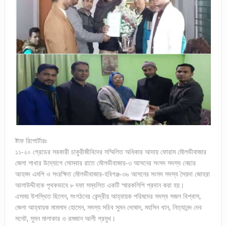
ষ্টাফ রিপোর্টারঃ
১১-২০ গ্রেডের সরকারী চাকুরীজীবিদের সম্মিলিত অধিকার আদায় ফোরাম মৌলভীবাজার
জেলা শাখার উদ্যোগে সোমবার রাতে মৌলভীবাজার-৩ আসনের সংসদ সদস্য নেছার
আহমদ এমপি ও সংরক্ষিত মৌলভীবাজার-হবিগঞ্জ-৩৬ আসনের সংসদ সদস্য সৈয়দা জোহরা
আলাউদ্দীনকে পৃথকভাবে ৮ দফা সম্বলিত একটি স্মারকলিপি প্রদান করা হয়।
এসময় উপস্থিত ছিলেন, সংগঠনের কেন্দ্রীয় আহ্বায়ক পরিষদের সদস্য সজল বিশ্বাস,
জেলা আহ্বায়ক মামসাদ হোসেন, সদস্য সচিব সুমন দোষাদ, মহসিন খান, নিত্যানন্দ দেব
সনেট, সুমন মালাকার ও রমজান আলী প্রমুখ।