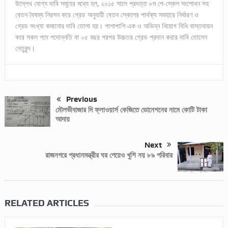
উল্লেখ যোগ্য দাবি সমূহের মধ্যে হল, ২০১৫ সালে প্রদত্ত ৮ম পে-স্কেল সংশোধন সহ
বেতন বৈষম্য নিরসন করে গ্রেড অনুযায়ী বেতন স্কেলের পার্থক্য সমহারে নির্ধারণ ও
গ্রেড সংখ্যা কমানোর দাবি তোলা হয়। পাশাপাশি এক ও অভিন্ন নিয়োগ বিধি বাস্তবায়ন
করে সকল পদে পদোন্নতি বা ০৫ বছর পরপর উচ্চতর গ্রেড প্রদান করার দাবি তোলেন
নেতৃবৃন্দ।
Previous
মৌলভীবাজার দি ফ্লাওয়ার্স কেজিতে ডোনেশনের নামে কোটি টাকা
আদায়
Next
রাজনগরে প্রধানমন্ত্রীর ঘর পেয়েও খুশি নয় ৮৯ পরিবার
RELATED ARTICLES