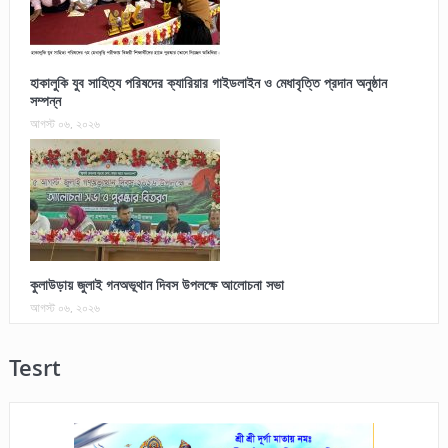
হাকালুকি যুব সাহিত্য পরিষদের ক্যারিয়ার গাইডলাইন ও মেধাবৃত্তি প্রদান অনুষ্ঠান
সম্পন্ন
আগস্ট ০৬, ২০২৬
কুলাউড়ায় জুলাই গনঅভূথান দিবস উপলক্ষে আলোচনা সভা
আগস্ট ০৬, ২০২৬
Tesrt