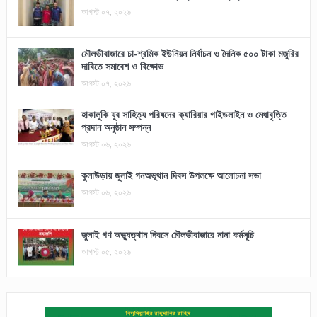
আগস্ট ০৭, ২০২৬
মৌলভীবাজারে চা-শ্রমিক ইউনিয়ন নির্বাচন ও দৈনিক ৫০০ টাকা মজুরির
দাবিতে সমাবেশ ও বিক্ষোভ
আগস্ট ০৭, ২০২৬
হাকালুকি যুব সাহিত্য পরিষদের ক্যারিয়ার গাইডলাইন ও মেধাবৃত্তি
প্রদান অনুষ্ঠান সম্পন্ন
আগস্ট ০৬, ২০২৬
কুলাউড়ায় জুলাই গনঅভূথান দিবস উপলক্ষে আলোচনা সভা
আগস্ট ০৬, ২০২৬
জুলাই গণ অভ্যুত্থান দিবসে মৌলভীবাজারে নানা কর্মসূচি
আগস্ট ০৫, ২০২৬