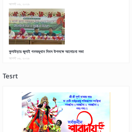
আগস্ট ০৬, ২০২৬
কুলাউড়ায় জুলাই গনঅভূথান দিবস উপলক্ষে আলোচনা সভা
আগস্ট ০৬, ২০২৬
Tesrt