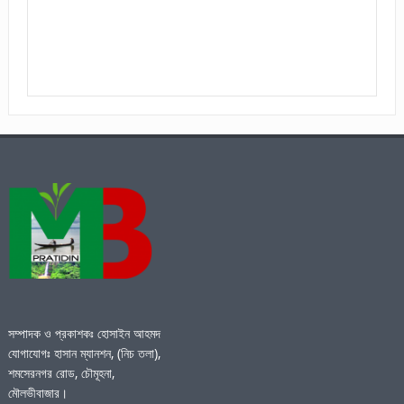
সম্পাদক ও প্রকাশকঃ হোসাইন আহমদ
যোগাযোগঃ হাসান ম্যানশন, (নিচ তলা),
শমসেরনগর রোড, চৌমূহনা,
মৌলভীবাজার।