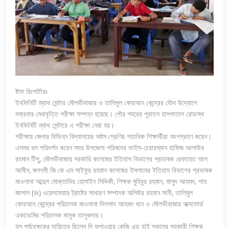
ষ্টাফ রিপোর্টারঃ
ইনফিনিটি ম্যাথ সেন্টার মৌলভীবাজার ও তালিমুল কোরআন কেন্দ্রের যৌথ উদ্যোগে
শুক্রবার মেধাবৃত্তি পরীক্ষা সম্পন্ন হয়েছে। পৌর শহরের পুরাতন হাসপাতাল রোডস্থ
ইনফিনিটি ম্যাথ সেন্টারে এ পরীক্ষা নেয়া হয়।
পরীক্ষায় জেলার বিভিন্ন বিদ্যালয়ের অষ্টম শ্রেণির শতাধিক শিক্ষার্থীরা অংশগ্রহণ করেন।
এসময় হল পরিদর্শন করেন সদর উপজেলা পরিষদের ভাইস-চেয়ারম্যান হাফিজ আলাউর
রহমান টিপু, মৌলভীবাজার সরকারি কলেজের ইতিহাস বিভাগের প্রভাষক রেফায়েত আল
আমীন, জগৎসী জি কে এম সাইফুর রহমান কলেজের ইসলামের ইতিহাস বিভাগের প্রভাষক
মাওলানা আব্দুল মোক্তাদির হোসাইন সিদ্দিকী, শিক্ষক মুহিবুর রহমান, মাসুদ আহমদ, শাহ
জালাল (রঃ) ওয়েলফেয়ার ট্রাষ্টের সাধারণ সম্পাদক অলিউর রহমান সানী, তালিমুল
কোরআন কেন্দ্রের পরিচালক মাওলানা দিলশাদ আহমদ খান ও মৌলভীবাজার অক্সফোর্ড
একাডেমির পরিচালক মাসুক তালুকদার।
হল পর্যবেক্ষকের দায়িত্বে ছিলেন দি ফ্লাওয়ার কেজি এন্ড হাই স্কুলের সহকারী শিক্ষক