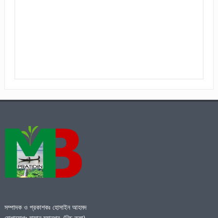
সম্পাদক ও প্রকাশকঃ হোসাইন আহমদ
যোগাযোগঃ হাসান ম্যানশন, (নিচ তলা),