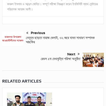
বদরুল ইসলাম ও আব্দুল মোহিত। সম্পূর্ণ পরীক্ষা নিয়ন্ত্রণ করেন ইনফিনিটি ম্যাথ সেন্টারের
পরিচালক আহমদ আলী।
Previous
নেতৃত্ব ছাড়তে নারাজ ভেলাই, ৩২ বছর যাবত সাধারণ সম্পাদক
আছকির
Next
রেডস ৫ম মেধাবৃত্তি পরিক্ষা অনুষ্ঠিত
RELATED ARTICLES