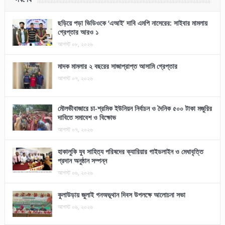
ছড়িয়ে পড়া ভিডিওকে ‘এআই’ দাবি এমপি নাসেরের: সাইবার মামলায়
গ্রেপ্তার আরও ১
আগস্ট ০৮, ২০২৬
মাদক মামলার ২ বছরের সাজাপ্রাপ্ত আসামি গ্রেপ্তার
আগস্ট ০৭, ২০২৬
মৌলভীবাজারে চা-শ্রমিক ইউনিয়ন নির্বাচন ও দৈনিক ৫০০ টাকা মজুরির
দাবিতে সমাবেশ ও বিক্ষোভ
আগস্ট ০৭, ২০২৬
হাকালুকি যুব সাহিত্য পরিষদের ক্যারিয়ার গাইডলাইন ও মেধাবৃত্তি
প্রদান অনুষ্ঠান সম্পন্ন
আগস্ট ০৬, ২০২৬
কুলাউড়ায় জুলাই গনঅভূথান দিবস উপলক্ষে আলোচনা সভা
আগস্ট ০৬, ২০২৬