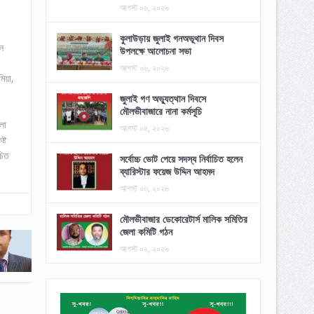
আগস্ট ০৬, ২০২৬
কুলাউড়ায় জুলাই গনঅভূথান দিবস
ন
উপলক্ষে আলোচনা সভা
আগস্ট ০৬, ২০২৬
িয়া,
জুলাই গণ অভ্যুত্থান দিবসে
মৌলভীবাজারে নানা কর্মসূচি
লা
আগস্ট ০৫, ২০২৬
্ট
চিত
সর্বোচ্চ ভোট পেয়ে সদস্য নির্বাচিত হলেন
ব্যারিস্টার ফয়েজ উদ্দিন আহমদ
আগস্ট ০৩, ২০২৬
মৌলভীবাজার ডেকোরেটার্স মালিক সমিতির
জেলা কমিটি গঠন
আগস্ট ০২, ২০২৬