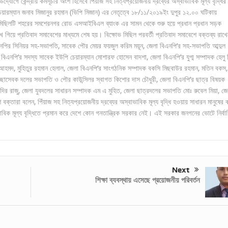
যোগে কেন্দ্রীয় কর্মসূচীর অংশ হিসেবে পিঁয়াজ সহ নিত্যপ্রয়োজনীয় দ্রব্যের অস্বাভাবিক মূল্য বৃদ্ধির
য়ারম্যান জনাব মিজানুর রহমান (ভিপি মিজান) এর নেতৃত্বে ১৮/১১/২০১৯ইং দুপুর ১২.০০ ঘটিকায়
ভ মিছিলটি শহরের সমশেরনগর রোড এসআইবিএল ব্যাংক এর সামন থেকে শুরু হয়ে প্রধান প্রধান সড়ক
মুখে গিয়ে প্রতিবাদ সমাবেশের মাধ্যমে শেষ হয়। বিক্ষোভ মিছিল পরবর্তী প্রতিবাদ সমাবেশে বক্তব্য রাখে
িএনপির সিনিয়র সহ-সভাপতি, সাবেক পৌর মেয়র ফয়জুল করিম ময়ূন, জেলা বিএনপি’র সহ-সভাপতি আব্দুল
িএনপি’র সদস্য সাবেক ইউপি চেয়ারম্যান মোশারফ হোসেন বাদশা, জেলা বিএনপি’র যুগ্ম সম্পাদক হেলু ম
ম আহমদ, মুহিতুর রহমান হেলাল, জেলা বিএনপি’র সাংগঠনিক সম্পাদক বকসি মিছবাউর রহমান, মতিন বকস,
েচ্ছাসেবক দলের সভাপতি ও পৌর কাউন্সিলর স্বাগত কিশোর দাস চৌধুরী, জেলা বিএনপি’র ছাত্র বিষয়ক
দির রাজু, জেলা যুবদলের সাধারন সম্পাদক এম এ মুহিত, জেলা ছাত্রদলের সভাপতি মোঃ রুবেল মিয়া, জে
্তারা বলেন, পিঁয়াজ সহ নিত্যপ্রয়োজনীয় দ্রব্যের অস্বাভাবিক মূল্য বৃদ্ধি হওয়ায় সাধারন মানুষের কষ
বাভাবিক মূল্য বৃদ্ধিতে প্রমান করে দেশে কোন গনতান্ত্রিক সরকার নেই। এই সরকার জনগনের ভোটে নির্বা
Next
শিক্ষা ব্যবস্থায় এসেছে প্রয়োজনীয় পরিবর্তন