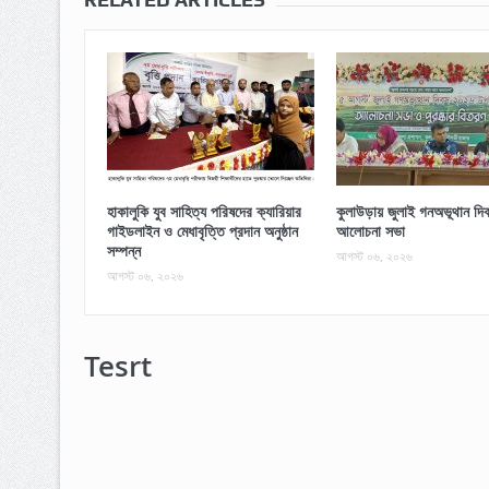
হাকালুকি যুব সাহিত্য পরিষদের ক্যারিয়ার
কুলাউড়ায় জুলাই গনঅভূথান দিব
গাইডলাইন ও মেধাবৃত্তি প্রদান অনুষ্ঠান
আলোচনা সভা
সম্পন্ন
আগস্ট ০৬, ২০২৬
আগস্ট ০৬, ২০২৬
Tesrt