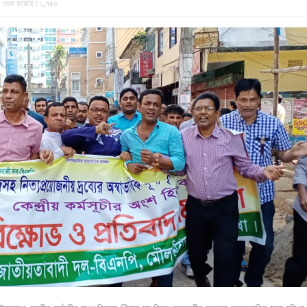
দেখা হয়েছে :
১,৭৫৬