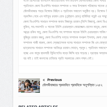
স্টাফ রিপোর্টারঃ বাংলাদেশ জাতীয়তাবাদী দল-বিএনপি মৌলভীবাজার জেলা শাখার উদ্
প্রতিবাদে জেলা বিএনপি’র সাধারন সম্পাদক ও সদর উপজেলা পরিষদের সাবেক চে
মৌলভীবাজার শহরে বিক্ষোভ মিছিল ও প্রতিবাদ সমাবেশ অনুষ্ঠিত হয়। বিক্ষো
প্রদক্ষিন শেষে এম সাইফুর রহমান রোড (সেন্ট্রাল রোড) হামিদিয়া পয়েন্ট এর সম্
জেলা বিএনপি’র সাধারন সম্পাদক জনাব মিজানুর রহমান (ভিপি মিজান), জেলা ব
মুকিত, সহ-সভাপতি ও সাবেক ইউপি চেয়ারম্যান মোয়াজ্জেম হোসেন মাতুক, জেলা ব
আব্দুর রকিব সাবু, জেলা বিএনপি’র সহ সম্পাদক সাবেক ইউপি চেয়ারম্যান শামি
মুজিবুর রহমান মজনু, জেলা বিএনপি’র দপ্তর সম্পাদক ফখরুল ইসলাম, জেলা স্ব
সম্পাদক গাজী মারুফ, জেলা স্বেচ্ছাসেবক দলের সাধারন সম্পাদক জি এম মোক্তা
ছাত্রদলের সাধারন সম্পাদক আকিদুর রহমান সোহান, প্রমুখ। প্রতিবাদ সমাবেশে বক
হচ্ছে এবং মানুষ ব্যবসায়ী সিন্ডিগেটের মধ্যে জিম্মি হয়ে পড়েছে। দ্রব্যের অস্
হয় নাই। তাই জনগনের চাহিদার প্রতি সরকারের কোন লক্ষ্য নেই।
Previous
মৌলভীবাজারে প্রথমদিনে প্রাথমিকে অনুপস্থিত ১২৫২
RELATED ARTICLES