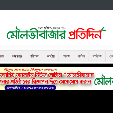
নগর
কমলগঞ্জ
শ্রীমঙ্গল
জাতীয়
প্রবাস
পর্যটন
সাহিত্য
খে