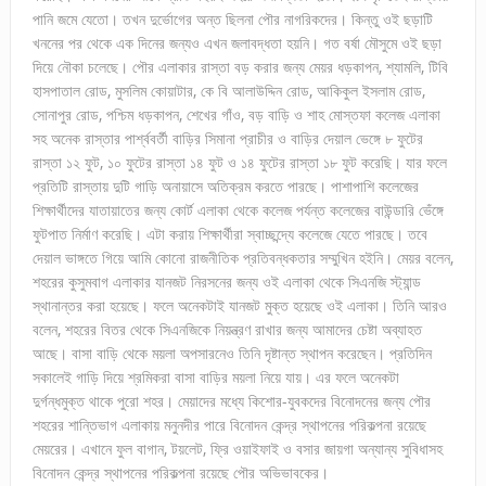
পানি জমে যেতো। তখন দুর্ভোগের অন্ত ছিলনা পৌর নাগরিকদের। কিন্তু ওই ছড়াটি
খননের পর থেকে এক দিনের জন্যও এখন জলাবদ্ধতা হয়নি। গত বর্ষা মৌসুমে ওই ছড়া
দিয়ে নৌকা চলেছে। পৌর এলাকার রাস্তা বড় করার জন্য মেয়র ধড়কাপন, শ্যামলি, টিবি
হাসপাতাল রোড, মুসলিম কোয়াটার, কে বি আলাউদ্দিন রোড, আকিকুল ইসলাম রোড,
সোনাপুর রোড, পশ্চিম ধড়কাপন, শেখের গাঁও, বড় বাড়ি ও শাহ মোস্তফা কলেজ এলাকা
সহ অনেক রাস্তার পার্শ্ববর্তী বাড়ির সিমানা প্রাচীর ও বাড়ির দেয়াল ভেঙ্গে ৮ ফুটের
রাস্তা ১২ ফুট, ১০ ফুটের রাস্তা ১৪ ফুট ও ১৪ ফুটের রাস্তা ১৮ ফুট করেছি। যার ফলে
প্রতিটি রাস্তায় দুটি গাড়ি অনায়াসে অতিক্রম করতে পারছে। পাশাপাশি কলেজের
শিক্ষার্থীদের যাতায়াতের জন্য কোর্ট এলাকা থেকে কলেজ পর্যন্ত কলেজের বাউন্ডারি ভেঁঙ্গে
ফুটপাত নির্মাণ করেছি। এটা করায় শিক্ষার্থীরা স্বাচ্ছন্দ্যে কলেজে যেতে পারছে। তবে
দেয়াল ভাঙ্গতে গিয়ে আমি কোনো রাজনীতিক প্রতিবন্ধকতার সম্মুখিন হইনি। মেয়র বলেন,
শহরের কুসুমবাগ এলাকার যানজট নিরসনের জন্য ওই এলাকা থেকে সিএনজি স্ট্যান্ড
স্থানান্তর করা হয়েছে। ফলে অনেকটাই যানজট মুক্ত হয়েছে ওই এলাকা। তিনি আরও
বলেন, শহরের বিতর থেকে সিএনজিকে নিয়ন্ত্রণ রাখার জন্য আমাদের চেষ্টা অব্যাহত
আছে। বাসা বাড়ি থেকে ময়লা অপসারনেও তিনি দৃষ্টান্ত স্থাপন করেছেন। প্রতিদিন
সকালেই গাড়ি দিয়ে শ্রমিকরা বাসা বাড়ির ময়লা নিয়ে যায়। এর ফলে অনেকটা
দুর্গন্ধমুক্ত থাকে পুরো শহর। মেয়াদের মধ্যে কিশোর-যুবকদের বিনোদনের জন্য পৌর
শহরের শান্তিভাগ এলাকায় মনুনদীর পারে বিনোদন কেন্দ্র স্থাপনের পরিকল্পনা রয়েছে
মেয়রের। এখানে ফুল বাগান, টয়লেট, ফ্রি ওয়াইফাই ও বসার জায়গা অন্যান্য সুবিধাসহ
বিনোদন কেন্দ্র স্থাপনের পরিকল্পনা রয়েছে পৌর অভিভাবকের।