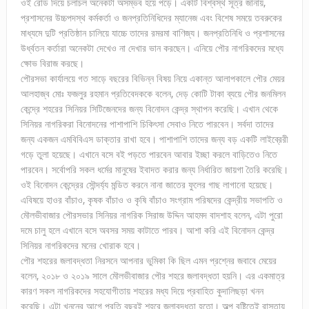
ওই রোড দিয়ে চলাচল অনেকটা অসম্ভব হয়ে পড়ে। একটি বিশ্বস্থ সূত্র জানায়,
প্রশাসনের উচ্চপদস্থ কর্মকর্তা ও জনপ্রতিনিধিদের ম্যানেজ এবং বিশেষ সময়ে তবরুকের
মাধ্যমে দুটি প্রতিষ্ঠান চালিয়ে যাচ্চে তাদের রমরমা বাণিজ্য। জনপ্রতিনিধি ও প্রশাসনের
উর্ধ্বতন কর্তারা অনেকটা দেখেও না দেখার ভান করছেন। এনিয়ে পৌর নাগরিকদের মধ্যে
ক্ষোভ বিরাজ করছে।
পৌরসভা কার্যালয়ে গত সাড়ে বছরের বিভিন্ন বিষয় নিয়ে একান্ত আলাপকালে পৌর মেয়র
আলহাজ্ব মোঃ ফজলুর রহমান প্রতিবেদককে বলেন, দেড় কোটি টাকা ব্যয়ে পৌর জনমিলন
কেন্দ্রে শহরের সিনিয়র সিটিজেনদের জন্য বিনোদন কেন্দ্র স্থাপন করেছি। এখান থেকে
সিনিয়র নাগরিকরা বিনোদনের পাশাপাশি চিকিৎসা সেবাও নিতে পারবেন। সর্বদা তাদের
জন্য একজন এমবিবিএস ডাক্তার রাখা হবে। পাশাপাশি তাদের জন্য বড় একটি লাইব্রেরী
গড়ে তুলা হয়েছে। এখানে বসে বই পড়তে পারবেন আবার ইচ্ছা করলে বাড়িতেও নিতে
পারবেন। সর্বোপরি সকল ধর্মের মানুষের ইবাদত করার জন্য নির্ধারিত জায়গা তৈরি করেছি।
ওই বিনোদন কেন্দ্রের সৌন্দর্য্য মন্ডিত করনে নানা জাতের ফুলের গাছ লাগানো হয়েছে।
এবিষয়ে হাওর বাঁচাও, কৃষক বাঁচাও ও কৃষি বাঁচাও সংগ্রাম পরিষদের কেন্দ্রীয় সভাপতি ও
মৌলভীবাজার পৌরসভার সিনিয়র নাগরিক সিরাজ উদ্দিন আহমদ বাদশাহ বলেন, এটা পুরো
দমে চালু হলে এখানে বসে অবসর সময় কাটাতে পারব। আশা করি এই বিনোদন কেন্দ্র
সিনিয়র নাগরিকদের মনের খোরাক হবে।
পৌর শহরের জলাবদ্ধতা নিরসনে আপনার ভুমিকা কি ছিল এমন প্রশ্নের জবাবে মেয়ের
বলেন, ২০১৮ ও ২০১৯ সালে মৌলভীবাজার পৌর শহরে জলাবদ্ধতা হয়নি। এর একমাত্র
কারণ সকল নাগরিকদের সহযোগীতায় শহরের মধ্য দিয়ে প্রবাহিত কুদালিছড়া খনন
করেছি। এটা খননের আগে প্রতি বছরই শহরে জলাবদ্ধতা হতো। অল্প বৃষ্টিতেই রাস্তায়