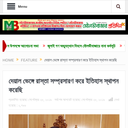
Menu
লক্ষে আলোচনা সভা
জুলাই গণ অভ্যুত্থান দিবসে মৌলভীবাজারে নানা কর্মসূচি
সর্বোচ্চ ভোট প
HOME
FEATURE
দেয়াল ভেঙ্গে রাস্তা সম্প্রসারণ করে ইতিহাস স্থাপন করেছি
দেয়াল ভেঙ্গে রাস্তা সম্প্রসারণ করে ইতিহাস স্থাপন
করেছি
প্রকাশিত হয়েছে:
সেপ্টেম্বর ২৮, ২০১৯
সর্বশেষ আপডেট হয়েছে:
সেপ্টেম্বর ২৮, ২০১৯
দেখা
হয়েছে :
২,৭৯৬