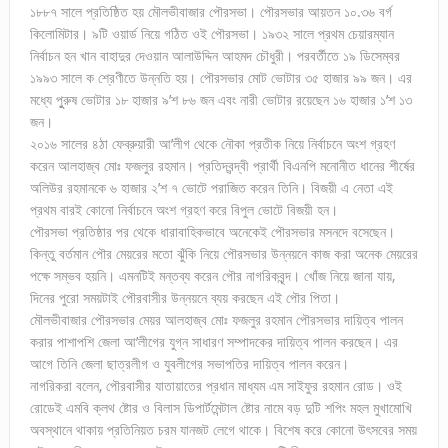
১৮৮৭ সালে প্রতিষ্ঠিত হয় মৌলভীবাজার পৌরসভা। পৌরসভার আয়তন ১০.৩৬ বর্গ
কিলোমিটার। ৯টি ওয়ার্ড নিয়ে গঠিত ওই পৌরসভা। ১৯৩২ সালে প্রথম চেয়ারম্যান
নির্বাচন হন খান বাহাদুর দেওয়ান আলাউদ্দিন আহমদ চৌধুরী। পরবর্তীতে ১৯ ডিসেম্বর
১৯৯৩ সালে ক শ্রেণীতে উন্নতি হয়। পৌরসভার মোট ভোটার ৩৫ হাজার ৯৯ জন। এর
মধ্যে পুুরুষ ভোটার ১৮ হাজার ৯’শ ৮৬ জন এবং নারী ভোটার রয়েছেন ১৬ হাজার ১’শ ১৩
জন।
২০১৬ সালের ৪ঠা ফেব্রুয়ারী আ’লীগ থেকে নৌকা প্রতীক নিয়ে নির্বাচনে অংশ গ্রহণ
করেন আলহাজ্ব মোঃ ফজলুর রহমান। প্রতিদ্বন্দ্বী প্রার্থী বিএনপি মনোনীত ধানের শীর্ষের
অলিউর রহমানকে ৬ হাজার ২’শ ৭ ভোটে পরাজিত করেন তিনি। বিজয়ী এ নেতা এই
প্রথম বারই কোনো নির্বাচনে অংশ গ্রহণ করে বিপুল ভোটে বিজয়ী হন।
পৌরসভা প্রতিষ্ঠার পর থেকে ধারাবাহিকভাবে অনেকেই পৌরসভার মসনদে বসেছেন।
কিন্তু বর্তমান পৌর মেয়রের মতো ঝুঁকি নিয়ে পৌরসভার উন্নয়নে কাজ করা অনেক মেয়রের
পক্ষে সম্ভব হয়নি। এমনটিই মন্তব্য করেন পৌর নাগরিকবৃন্দ। খোঁজ নিয়ে জানা যায়,
দিনের পুরো সময়টাই পৌরবাসীর উন্নয়নে ব্যয় করছেন এই পৌর পিতা।
মৌলভীবাজার পৌরসভার মেয়র আলহাজ্ব মোঃ ফজলুর রহমান পৌরসভার দায়িত্ব পালন
করার পাশাপশি জেলা আ’লীগের যুগ্ন সাধারণ সম্পাদকের দায়িত্ব পালন করছেন। এর
আগে তিনি জেলা ছাত্রলীগ ও যুবলীগের সভাপতির দায়িত্ব পালন করেন।
নাগরিকরা বলেন, পৌরবাসীর যাতায়াতের প্রধান মাধ্যম এম সাইফুর রহমান রোড। ওই
রোডেই এমবি ক্লথ ষ্টোর ও বিলাস ডিপার্টমেন্টাল ষ্টোর নামে বড় দুটি শপিং মহল মুখামোখি
অবস্থানে থাকায় প্রতিনিয়ত চরম যানজট লেগে থাকে। বিশেষ করে কোনো উৎসবের সময়