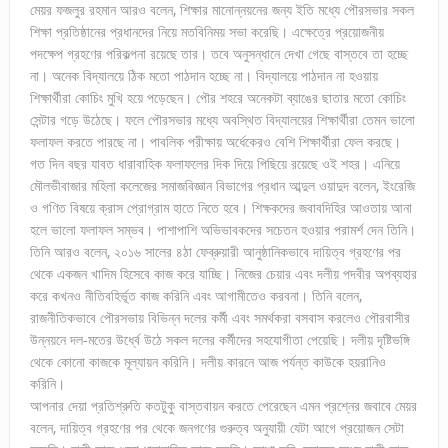
মেয়র ফজলুর রহমান আরও বলেন, শিক্ষার মানোন্নয়নের জন্য ইতি মধ্যে পৌরসভার সকল
শিক্ষা প্রতিষ্ঠানের প্রধানদের নিয়ে মতবিনিময় সভা করেছি। এক্ষেত্রে প্রয়োজনীয়
পদক্ষেপ গ্রহণের পরিকল্পনা রয়েছে তার। তবে অনুসন্ধানে দেখা গেছে বাস্তবে তা হচ্ছে
না। অনেক বিদ্যালয়ে ঠিক মতো পাঠদান হচ্ছে না। বিদ্যালয়ে পাঠদান না হওয়ায়
শিক্ষার্থীরা কোচিং মুখি হয়ে পড়েছেন। পৌর শহরে অনেকটা ব্যাঙের ছাতার মতো কোচিং
সেন্টার গড়ে উঠেছে। ফলে পৌরসভার মধ্যে অবস্থিত বিদ্যালয়ের শিক্ষার্থীরা তেমন ভালো
ফলাফল করতে পারছে না। পাবলিক পরীক্ষায় অর্ধেকেরও বেশি শিক্ষার্থীরা ফেল করছে।
গত দিন বছর যাবত ধারাবাহিক ফলাফলের দিক দিয়ে পিছিয়ে রয়েছে ওই শহর। এনিয়ে
মৌলভীবাজার মহিলা কলেজের সমাজবিজ্ঞান বিভাগের প্রধান আব্দুল ওয়াদুদ বলেন, ইংরেজি
ও গণিত বিষয়ে ক্রাস প্রোগ্রাম হাতে নিতে হবে। শিক্ষকদের জবাবদিহির আওতায় আনা
হলে ভালো ফলাফল সম্ভব। পাশাপাশি অভিভাবকদের সচেতন হওয়ার পরামর্শ দেন তিনি।
তিনি আরও বলেন, ২০১৬ সালের ৪ঠা ফেব্রুয়ারী আনুষ্ঠানিকভাবে দায়িত্ব গ্রহণের পর
থেকে একজন খাদিম হিসেবে কাজ করে যাচ্ছি। নিজের চেয়ার এবং দলীয় পদবীর অপব্যহার
করে কখনও নীতিবহির্ভূত কাজ করিনি এবং আগামীতেও করবনা। তিনি বলেন,
রাজনীতিকভাবে পৌরসভায় বিভিন্ন দলের কর্মী এবং সমর্থকরা বসবাস করলেও পৌরবাসীর
উন্নয়নে দল-মতের উর্ধ্বে উঠে সকল দলের কর্মীদের সহযোগীতা পেয়েছি। দলীয় দৃষ্টিভঙ্গি
থেকে কোনো কাজকে মূল্যায়ন করিনি। দলীয় কারনে আজ পর্যন্ত কাউকে হয়রানিও
করিনি।
আপনার দেয়া প্রতিশ্রুতি কতটুকু বাস্তবায়ন করতে পেরেছেন এমন প্রশ্নের জবাবে মেয়র
বলেন, দায়িত্ব গ্রহণের পর থেকে জনগণের গুরুত্ব অনুযায়ী যেটা আগে প্রয়োজন সেটা