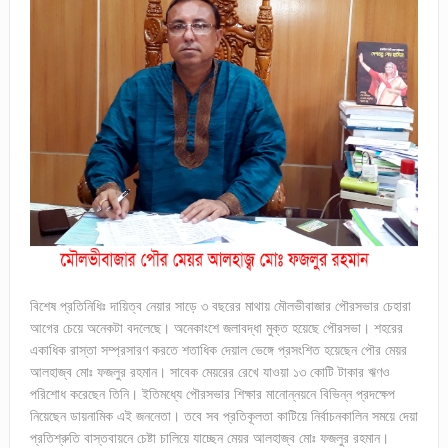
বিশেষ প্রতিনিধিঃ দায়িত্ব নেয়ার সাড়ে ৩ বছরের মাথায় মৌলভীবাজার পৌরসভার চেহারা
আগের চেয়ে অনেকটা বদলেছে। অনেকাংশে জলাবদ্ধা মুক্ত হয়েছে পৌরসভা। শহরের
একাধিক রাস্তা সম্প্রসারণ করতে শতাধিক দেয়াল ভেঙ্গে প্রসংশিত হয়েছেন পৌর মেয়র
আলহাজ্ব মোঃ ফজলুর রহমান। সাবেক মেয়রের রেখে যাওয়া ১৩ কোটি টাকার ঋণও
পরিশোধ করেছেন তিনি। ইতিমধ্যে পৌরসভার শিক্ষার মানোন্নয়নে বিভিন্ন প্রদক্ষেপ
নিয়েছেন ডায়নামিক এই জননেতা। তবে সব প্রতিকূলতা কাটিয়ে নির্বাচনকালিন সময়ে দেয়া
প্রতিশ্রুতি বাস্তবায়নে চেষ্টা চালিয়ে যাচ্ছেন মেয়র আলহাজ্ব মোঃ ফজলুর রহমান।