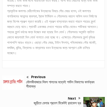
করেছি। বাকী কাজ গুলো ধারাবাহিক ভাবে করছি। আশা করি মেয়াদের মধ্যে বাকী কাজ
সম্পন্ন করতে পারব।
প্রাকৃতিক জলাশয় বেরীলেইকের উন্নয়নের বিষয়ে পৌর মেয়র বলেন, ওই জলাশয়ে
নাগরিকদের আনন্দের ব্যবস্থা, ট্রাক টার্মিনাল ও পৌরসভার বহুতল অফিস ভবন নির্মাণের
জন্য বিশেষ প্রকল্প গ্রহণ করেছি। এই প্রকল্প বাস্তবায়ন করতে পারলে শহরের সুন্দর্য
বহুগুনে বেড়ে যাবে। স্থানটি একনজর দেখতে শহরের বাহির থেকেও পর্যটকরা আসবেন।
শহরের সুন্দর্য বর্ধনের জন্য উচ্ছেদ করা হয়েছে বিল বোর্ড। পৌরসভার অনুমতি ব্যতিত
কোনো জায়গায়ই বিল বোর্ড লাগাতে দেয়া হচ্ছে না। এক্ষেত্রে পৌরসভার সুন্দর্য বৃদ্ধির
পাশাপাশি আয়ও বাড়বে। এছাড়া পৌর মেয়র, টাউন ঈদগাহ, পশ্চিমবাজার পৌর মার্কেট,
মসজিদ, মন্দির, বিদ্যালয় ও মাদ্রাসার ভবন উন্নয়নের জন্য আপ্রাণ চেষ্টা চালিয়ে
যাচ্ছেন।
Previous
মৌলভীবাজারে দিবস পালনের মধ্যেই পর্যটন বিকাশের কার্যক্রম
সীমাবদ্ধ
Next
জুড়ীতে মেলার প্রবেশ টিকেটই র‌্যাফেল ড্র