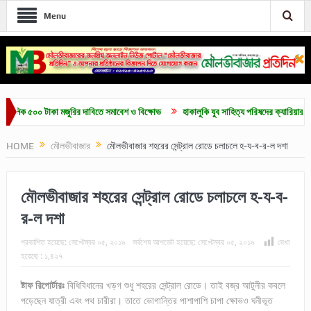
Menu
ক ৫০০ টাকা মজুরির দাবিতে সমাবেশ ও বিক্ষোভ
হাকালুকি যুব সাহিত্য পরিষদের ক্যারিয়ার গাইডলাইন 
HOME
মৌলভীবাজার
মৌলভীবাজার শহরের সেন্ট্রাল রোডে চলাচলে হ-য-ব-র-ল দশা
মৌলভীবাজার শহরের সেন্ট্রাল রোডে চলাচলে হ-য-ব-
র-ল দশা
প্রকাশিত হয়েছে:
সেপ্টেম্বর ০৫, ২০১৯
সর্বশেষ আপডেট হয়েছে:
সেপ্টেম্বর ০৫, ২০১৯
দেখা
হয়েছে :
১,৪২৭
ষ্টাফ রিপোর্টারঃ
বিধিবিধানের খড়গ শুধু শহরের সেন্ট্রাল রোডে। তাই বজ্র আটুনীর কবলে
পড়েছেন যাত্রী এবং পথ চারীরা। তাতে ভোগান্তির পাশাপাশি চাপা ক্ষোভও ঘনীভূত