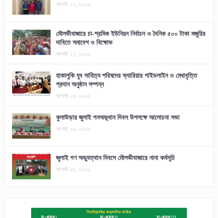
আগস্ট ০৭, ২০২৬
মৌলভীবাজারে চা-শ্রমিক ইউনিয়ন নির্বাচন ও দৈনিক ৫০০ টাকা মজুরির
দাবিতে সমাবেশ ও বিক্ষোভ
আগস্ট ০৭, ২০২৬
হাকালুকি যুব সাহিত্য পরিষদের ক্যারিয়ার গাইডলাইন ও মেধাবৃত্তি
প্রদান অনুষ্ঠান সম্পন্ন
আগস্ট ০৬, ২০২৬
কুলাউড়ায় জুলাই গনঅভূথান দিবস উপলক্ষে আলোচনা সভা
আগস্ট ০৬, ২০২৬
জুলাই গণ অভ্যুত্থান দিবসে মৌলভীবাজারে নানা কর্মসূচি
আগস্ট ০৫, ২০২৬