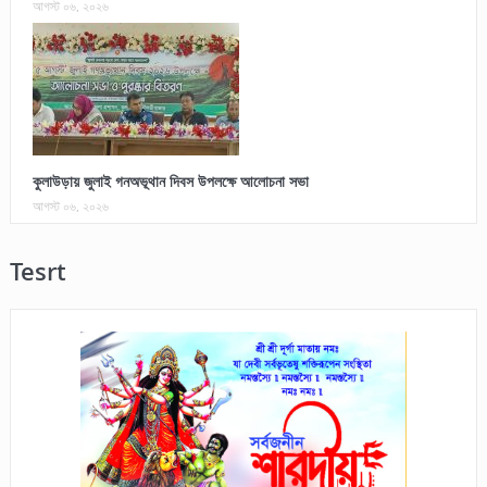
আগস্ট ০৬, ২০২৬
কুলাউড়ায় জুলাই গনঅভূথান দিবস উপলক্ষে আলোচনা সভা
আগস্ট ০৬, ২০২৬
Tesrt