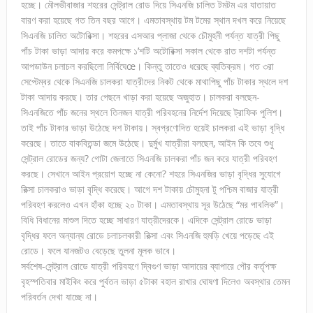
হচ্ছে। মৌলভীবাজার শহরের সেন্ট্রাল রোড দিয়ে সিএনজি চালিত টমটম এর যাতায়াত
বারণ করা হয়েছে গত তিন বছর আগে। এমতাবস্থায় টম টমের স্থান দখল করে নিয়েছে
সিএনজি চালিত অটোরিক্সা। শহরের এসআর প্লাজা থেকে চৌমুহনী পর্যন্ত যাত্রী পিছু
পাঁচ টাকা ভাড়া আদায় করে কমপক্ষে ১’শটি অটোরিক্সা সকাল থেকে রাত দশটা পর্যন্ত
আপডাউন চলাচল করছিলো নির্বিঘেœ। কিন্তু তাতেও ধরেছে ব্যতিক্রম। গত ৩রা
সেপ্টেম্বর থেকে সিএনজি চালকরা যাত্রীদের নিকট থেকে মাথাপিছু পাঁচ টাকার স্থলে দশ
টাকা আদায় করছে। তার পেছনে খাড়া করা হয়েছে অজুহাত। চালকরা বলছেন-
সিএনজিতে পাঁচ জনের স্থলে তিনজন যাত্রী পরিবহনের নির্দেশ দিয়েছে ট্রাফিক পুলিশ।
তাই পাঁচ টাকার ভাড়া উঠেছে দশ টাকায়। স্বপ্রণোদিত হয়েই চালকরা এই ভাড়া বৃদ্ধি
করেছে। তাতে বাকবিতন্ডা জমে উঠেছে। দুর্মুখ যাত্রীরা বলছেন, আইন কি তবে শুধু
সেন্ট্রাল রোডের জন্য? গোটা জেলাতে সিএনজি চালকরা পাঁচ জন করে যাত্রী পরিবহণ
করছে। সেখানে আইন প্রয়োগ হচ্ছে না কেনো? শহরে সিএনজির ভাড়া বৃদ্ধির সুযোগে
রিক্সা চালকরাও ভাড়া বৃদ্ধি করেছে। আগে দশ টাকায় চৌমুহনা টু পশ্চিম বাজার যাত্রী
পরিবহণ করলেও এখন হাঁকা হচ্ছে ২০ টাকা। এমতাবস্থায় সূর উঠেছে “মর পাবলিক”।
বিধি বিধানের মাশুল দিতে হচ্ছে সাধারণ যাত্রীদেরকে। এদিকে সেন্ট্রাল রোডে ভাড়া
বৃদ্ধির ফলে অন্যান্য রোডে চলাচলকারী রিক্সা এবং সিএনজি হুমড়ি খেয়ে পড়েছে এই
রোডে। ফলে যানজটও বেড়েছে তুলনা মূলক ভাবে।
সর্বশেষ-সেন্ট্রাল রোডে যাত্রী পরিবহণে দ্বিগুণ ভাড়া আদায়ের ব্যাপারে পৌর কর্তৃপক্ষ
বৃহস্পতিবার মাইকিং করে পুর্বতন ভাড়া ৫টাকা বহাল রাখার ঘোষণা দিলেও অবস্থার তেমন
পরিবর্তন দেখা যাচ্ছে না।