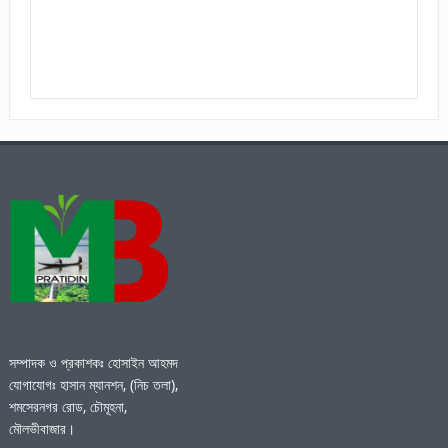
সম্পাদক ও প্রকাশকঃ হোসাইন আহমদ
যোগাযোগঃ হাসান ম্যানশন, (নিচ তলা),
শমসেরনগর রোড, চৌমূহনা,
মৌলভীবাজার।