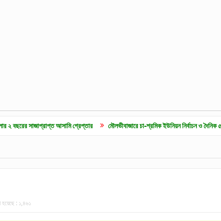
াপ্রাপ্ত আসামি গ্রেপ্তার
মৌলভীবাজারে চা-শ্রমিক ইউনিয়ন নির্বাচন ও দৈনিক ৫০০ টাকা মজুরির
া হয়েছে :
১,৪৬১