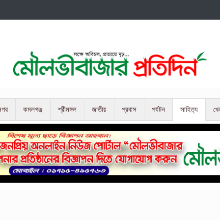
নগর
কমলগঞ্জ
শ্রীমঙ্গল
জাতীয়
প্রবাস
পর্যটন
সাহিত্য
খে