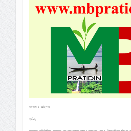
সরওয়ার আহমদঃ
পর্ব-২