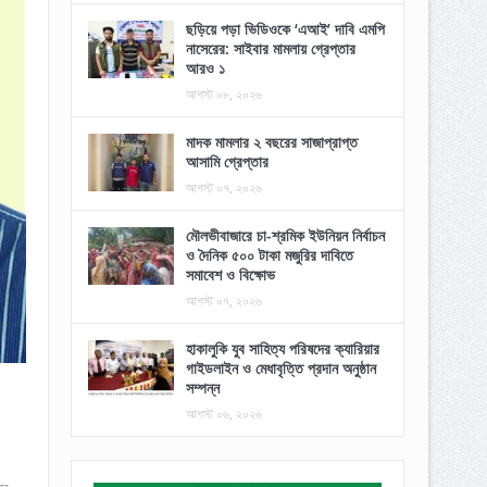
ছড়িয়ে পড়া ভিডিওকে ‘এআই’ দাবি এমপি
নাসেরের: সাইবার মামলায় গ্রেপ্তার
আরও ১
আগস্ট ০৮, ২০২৬
মাদক মামলার ২ বছরের সাজাপ্রাপ্ত
আসামি গ্রেপ্তার
আগস্ট ০৭, ২০২৬
মৌলভীবাজারে চা-শ্রমিক ইউনিয়ন নির্বাচন
ও দৈনিক ৫০০ টাকা মজুরির দাবিতে
সমাবেশ ও বিক্ষোভ
আগস্ট ০৭, ২০২৬
হাকালুকি যুব সাহিত্য পরিষদের ক্যারিয়ার
গাইডলাইন ও মেধাবৃত্তি প্রদান অনুষ্ঠান
সম্পন্ন
আগস্ট ০৬, ২০২৬