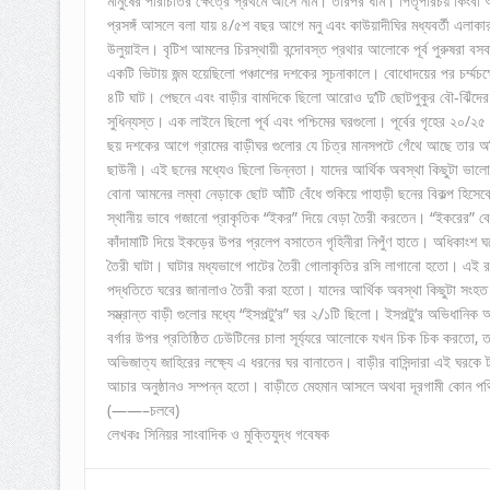
মানুষের পরিচিতির ক্ষেত্রে প্রথমে আসে নাম। তারপর ধাম। পিতৃপরিচয় কিংবা অন
প্রসঙ্গঁ আসলে বলা যায় ৪/৫শ বছর আগে মনু এবং কাউয়াদীঘির মধ্যবর্তী এল
উলুয়াইল। বৃটিশ আমলের চিরস্থায়ী বন্দোবস্ত প্রথার আলোকে পূর্ব পুরুষরা
একটি ভিটায় জন্ম হয়েছিলো পঞ্চাশের দশকের সূচনাকালে। বোধোদয়ের পর চর্ম্মচক
৪টি ঘাট। পেছনে এবং বাড়ীর বামদিকে ছিলো আরোও দু’টি ছোটপুকুর বৌ-ঝিঁদের জ
সুধিন্যস্ত। এক লাইনে ছিলো পূর্ব এবং পশ্চিমের ঘরগুলো। পূর্বের গৃহের ২০/২
ছয় দশকের আগে গ্রামের বাড়ীঘর গুলোর যে চিত্র মানসপটে গেঁথে আছে তার অব
ছাউনী। এই ছনের মধ্যেও ছিলো ভিন্নতা। যাদের আর্থিক অবস্থা কিছুটা ভালো 
বোনা আমনের লম্বা নেড়াকে ছোট আঁটি বেঁধে শুকিয়ে পাহাড়ী ছনের বিকল্প হিসে
স্থানীয় ভাবে গজানো প্রাকৃতিক “ইকর” দিয়ে বেড়া তৈরী করতেন। “ইকরের” বেড়
কাঁদামাটি দিয়ে ইকড়ের উপর প্রলেপ বসাতেন গৃহিনীরা নিপুঁণ হাতে। অধিকাংশ 
তৈরী ঘাটা। ঘাটার মধ্যভাগে পাটের তৈরী গোলাকৃতির রসি লাগানো হতো। এই রস
পদ্ধতিতে ঘরের জানালাও তৈরী করা হতো। যাদের আর্থিক অবস্থা কিছুটা সংহত 
সম্ভ্রান্ত বাড়ী গুলোর মধ্যে “ইসপল্টু’র” ঘর ২/১টি ছিলো। ইসপল্টু’র অভিধানিক
বর্গার উপর প্রতিষ্ঠিত ঢেউটিনের চালা সূর্য্যরে আলোকে যখন চিক চিক করতো,
অভিজাত্য জাহিরের লক্ষ্যে এ ধরনের ঘর বানাতেন। বাড়ীর বাসিন্দারা এই ঘরকে
আচার অনুষ্ঠানও সম্পন্ন হতো। বাড়ীতে মেহমান আসলে অথবা দূরগামী কোন পথি
(——–চলবে)
লেখকঃ সিনিয়র সাংবাদিক ও মুক্তিযুদ্ধ গবেষক