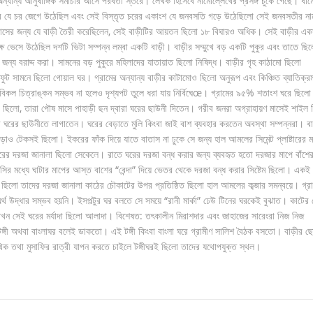
্যান্য আনুষাঙ্গিক সমাচার আসে পরবর্তী স্তরে। লেখক হিসেবে নামোল্লেখের প্রসঙ্গঁ চুঁকে গেছে। ধাম
াকার যে চর জেগে উঠেছিল এবং সেই বিস্তৃত চরের একাংশ যে জনবসতি গড়ে উঠেছিলো সেই জনবসতীর না
 বসবাসের জন্য যে বাড়ী তৈরী করেছিলেন, সেই বাড়ীটির আয়তন ছিলো ১৮ বিঘারও অধিক। সেই বাড়ীর এক
্ষে ভেসে উঠেছিল দশটি ভিটা সম্পন্ন লম্বা একটি বাড়ী। বাড়ীর সম্মুখে বড় একটি পুকুর এবং তাতে ছি
ন্য বরাদ্দ করা। সামনের বড় পুকুরে মহিলাদের যাতায়াত ছিলো নিষিদ্ধ। বাড়ীর গৃহ কাঠামো ছিলো
৫ ফুট সামনে ছিলো গোয়াল ঘর। গ্রামের অন্যান্য বাড়ীর কাটামোও ছিলো অনুরূপ এবং কিঞ্চিত ব্যাতিক্
িকল চিত্রাঙ্কন সম্ভব না হলেও দৃশ্যপট তুলে ধরা যায় নির্বিঘেœ। গ্রামের ৯৫% শতাংশ ঘরে ছিলো
ছিলো, তারা পৌষ মাসে পাহাড়ী ছন দ্বারা ঘরের ছাউনী দিতেন। গরীব জনরা অগ্রাহায়ণ মাসেই শাইল ক
বে ঘরের ছাউনীতে লাগাতেন। ঘরের বেড়াতে মুলি কিংবা জাই বাশ ব্যবহার করতেন অবস্থা সম্পন্নরা। বা
াও টেকসই ছিলো। ইকরের ফাঁক দিয়ে যাতে বাতাস না ঢুকে সে জন্য হাল আমলের সিমেন্ট প্লাষ্টারের 
ঘরের দরজা জানালা ছিলো সেকেলে। রাতে ঘরের দরজা বন্ধ করার জন্য ব্যবহৃত হতো দরজার মাপে বাঁশে
ির মধ্যে ঘাটার মাপের আস্ত বাশের “বেন্দা” দিয়ে ভেতর থেকে দরজা বন্ধ করার সিষ্টেম ছিলো। একই
ছিলো তাদের দরজা জানালা কাঠের চৌকাটের উপর প্রতিষ্ঠিত ছিলো হাল আমলের কব্জার সমন্বয়ে। গ্র
 অর্থ উদ্ধার সম্ভব হয়নি। ইসপল্টুর ঘর বলতে সে সময়ে “রানী মার্কা” ঢেউ টিনের ঘরকেই বুঝাত। কাটের 
 তখন সেই ঘরের মর্যাদা ছিলো আলাদা। বিশেষত: তৎকালীন মিরাশদার এবং জাহাজের সারেংরা নিজ নিজ
 টঙ্গী অথবা বাংলাঘর বলেই ডাকতো। এই টঙ্গী কিংবা বাংলা ঘরে গ্রামীণ সালিশ বৈঠক বসতো। বাড়ীর ছ
ক তথা মুসাফির রাত্রী যাপন করতে চাইলে টঙ্গীঘরই ছিলো তাদের যথোপযুক্ত স্থল।