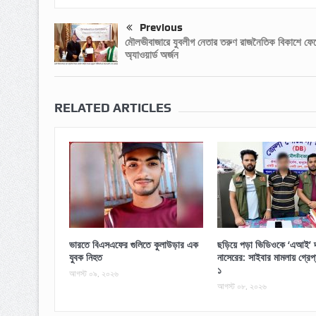
Previous
মৌলভীবাজারে যুবলীগ নেতার তরুণ রাজনৈতিক বিকাশে ফ
অ্যাওয়ার্ড অর্জন
RELATED ARTICLES
ভারতে বিএসএফের গুলিতে কুলাউড়ার এক
ছড়িয়ে পড়া ভিডিওকে ‘এআই’ দ
যুবক নিহত
নাসেরের: সাইবার মামলায় গ্রে
১
আগস্ট ০৯, ২০২৬
আগস্ট ০৮, ২০২৬