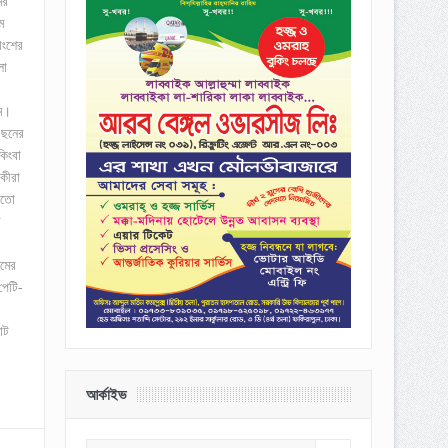
ের
ম
াংশের
লো
রম।
 ছনের
িংবা
কীরা
মতো
র
ামের
পেটি-
োট
আর্কাইভ