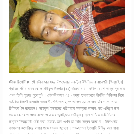
স্টাফ রিপোর্টারঃ
মৌলভীবাজার সদর উপজেলার একাটুনা ইউনিয়নের বানেশ্রী [উলুয়াইল]
গ্রামের গরীব ঘরের ছেলে সাইফুল ইসলাম (২১) বাঁচতে চায়। জটিল রোগে আক্রান্ত হয়ে
এখন তিনি মৃত্যুর মুখোমুখি। মৌলভীবাজার ২৫০ শয্যা হাসপাতালে দীর্ঘদিন চিকিৎসা নিয়ে
বর্তমানে সিলেট এমএজি ওসমানী মেডিকেল হাসপাতালের ২৬ নং ওয়ার্ডের ৭ নং বেডে
চিকিৎসাধীন রয়েছেন। সাইফুল ইসলামের পরিবারের সদস্যরা জানান, গত এপ্রিল মাস
থেকে কোমর ও পায়ে ব্যাথা ও জ্বরে ভুগছিলেন সাইফুল। প্রথম দিকে মেডিসিনের
মাধ্যমে নিয়ন্ত্রণের চেষ্টা করা হয়েছে, তবে এখন তা আর সম্ভব হচ্ছে না। চিকিৎসার
ব্যায়ভার হতদরিদ্র বাবার পক্ষে সম্ভব হচ্ছেনা। গরু-ছাগল ইত্যাদি বিক্রি করে বাবা