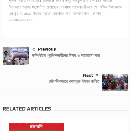
শফিক মিয়া এখন নি:স্ব। উন্নত চিকিৎসার জন্য সাইফুল ও তার পরিবার সমাজের
বিত্তবান মানুষের সহযোগিতা চেয়েছেন। সাহায্য পাঠানোর ঠিকানা:মো: শফিক মিয়া,ব্যাংক
একাউন্ট নং-৯৫১১ উত্তরা ব্যাংক চৌমোহনা শাখা মৌলভীবাজার। বিকাশ
-০১৭৪০৫৫৬২৪৪।
Previous
কম্পিউটার প্রশিক্ষনার্থীদের বিদায় ও আলোচনা সভা
Next
মৌলভীবাজারে রথযাত্রা উৎসব পালিত
RELATED ARTICLES