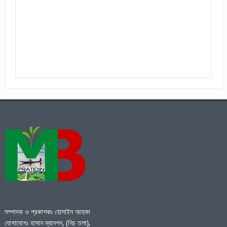
সম্পাদক ও প্রকাশকঃ হোসাইন আহমদ
যোগাযোগঃ হাসান ম্যানশন, (নিচ তলা),