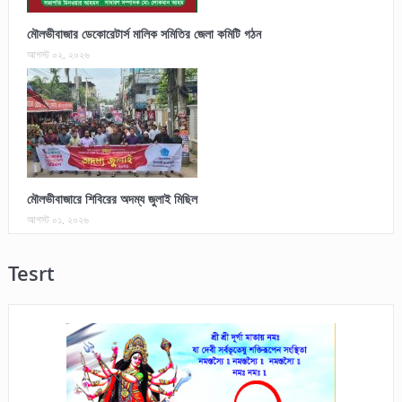
মৌলভীবাজার ডেকোরেটার্স মালিক সমিতির জেলা কমিটি গঠন
আগস্ট ০২, ২০২৬
মৌলভীবাজারে শিবিরের অদম্য জুলাই মিছিল
আগস্ট ০১, ২০২৬
Tesrt