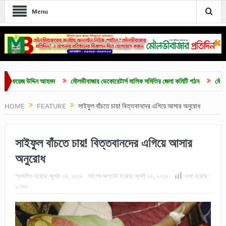
Menu
ফয়েজ উদ্দিন আহমদ
মৌলভীবাজার ডেকোরেটার্স মালিক সমিতির জেলা কমিটি গঠন
মৌলভীবাজারে 
HOME
FEATURE
সাইফুল বাঁচতে চায়! বিত্তবানদের এগিয়ে আসার অনুরোধ
সাইফুল বাঁচতে চায়! বিত্তবানদের এগিয়ে আসার
অনুরোধ
প্রকাশিত হয়েছে:
জুলাই ০৪, ২০১৯
সর্বশেষ আপডেট হয়েছে:
জুলাই ০৪, ২০১৯
দেখা হয়েছে :
১,৩৯৩