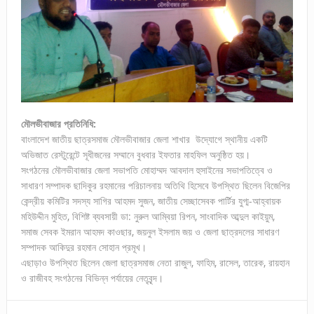
মৌলভীবাজার প্রতিনিধি:
বাংলাদেশ জাতীয় ছাত্রসমাজ মৌলভীবাজার জেলা শাখার উদ্যোগে স্থানীয় একটি
অভিজাত রেস্টুরেন্টে সূধীজনের সম্মানে বুধবার ইফতার মাহফিল অনুষ্ঠিত হয়।
সংগঠনের মৌলভীবাজার জেলা সভাপতি মোহাম্মদ আবদাল হুসাইনের সভাপতিত্বে ও
সাধারণ সম্পাদক ছাদিকুর রহমানের পরিচালনায় অতিথি হিসেবে উপস্থিত ছিলেন বিজেপির
কেন্দ্রীয় কমিটির সদস্য সাগির আহমদ সুজন, জাতীয় সেচ্ছাসেবক পার্টির যুগ্ম-আহ্বায়ক
মহিউদ্দীন মুহিত, বিশিষ্ট ব্যবসায়ী ডা: নুরুল আম্বিয়া রিপন, সাংবাদিক আব্দুল কাইয়ুম,
সমাজ সেবক ইমরান আহমদ কাওছার, জয়নুল ইসলাম জয় ও জেলা ছাত্রদলের সাধারণ
সম্পাদক আকিদুর রহমান সোহান প্রমূখ।
এছাড়াও উপস্থিত ছিলেন জেলা ছাত্রসমাজ নেতা রাজুল, ফাহিম, রাসেল, তারেক, রায়হান
ও রাজীবহ সংগঠনের বিভিন্ন পর্যায়ের নেতৃবৃন্দ।