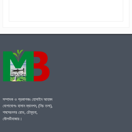
সম্পাদক ও প্রকাশকঃ হোসাইন আহমদ
যোগাযোগঃ হাসান ম্যানশন, (নিচ তলা),
শমসেরনগর রোড, চৌমূহনা,
মৌলভীবাজার।