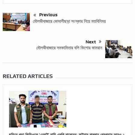
Previous
মৌলভীবাজারে কোদালীছড়া সংস্কার নিয়ে মতবিনিময়
Next
মৌলভীবাজারে সমকামিতার বলি কিশোর কামরান
RELATED ARTICLES
ছড়িয়ে পড়া ভিডিওকে ‘এআই’ দাবি এমপি নাসেরের: সাইবার মামলায় গ্রেপ্তার আরও ১