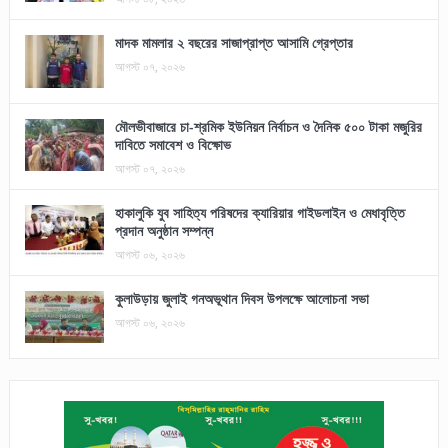
মাদক মামলার ২ বছরের সাজাপ্রাপ্ত আসামি গ্রেপ্তার
আগস্ট ০৭, ২০২৬
মৌলভীবাজারে চা-শ্রমিক ইউনিয়ন নির্বাচন ও দৈনিক ৫০০ টাকা মজুরির
দাবিতে সমাবেশ ও বিক্ষোভ
আগস্ট ০৭, ২০২৬
হাকালুকি যুব সাহিত্য পরিষদের ক্যারিয়ার গাইডলাইন ও মেধাবৃত্তি
প্রদান অনুষ্ঠান সম্পন্ন
আগস্ট ০৬, ২০২৬
কুলাউড়ায় জুলাই গনঅভূথান দিবস উপলক্ষে আলোচনা সভা
আগস্ট ০৬, ২০২৬