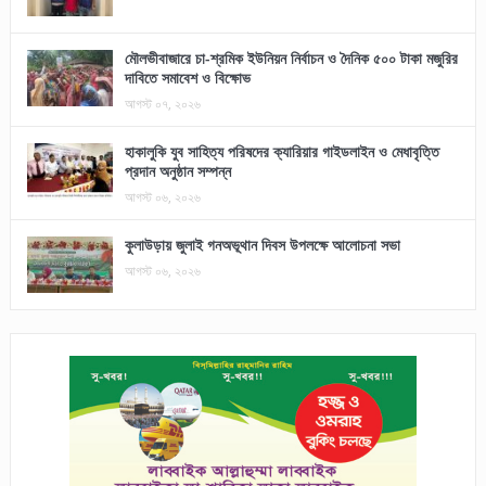
মৌলভীবাজারে চা-শ্রমিক ইউনিয়ন নির্বাচন ও দৈনিক ৫০০ টাকা মজুরির
দাবিতে সমাবেশ ও বিক্ষোভ
আগস্ট ০৭, ২০২৬
হাকালুকি যুব সাহিত্য পরিষদের ক্যারিয়ার গাইডলাইন ও মেধাবৃত্তি
প্রদান অনুষ্ঠান সম্পন্ন
আগস্ট ০৬, ২০২৬
কুলাউড়ায় জুলাই গনঅভূথান দিবস উপলক্ষে আলোচনা সভা
আগস্ট ০৬, ২০২৬