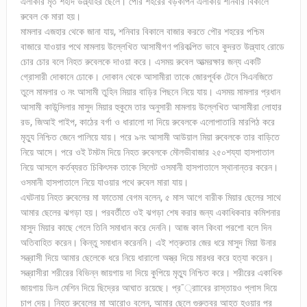
এলাকার মৃত শহীদ উল্ল্যাহর ছেলে। পৌর শহরের বড়কাপন এলাকায় শনিবার বিকালে
রুবেল কে মারা হয়।
মামলার এজহার থেকে জানা যায়, শনিবার বিকালে বাজার করতে পৌর শহরের পশ্চিম
বাজারে যাওয়ার পথে মামলায় উল্লেখিত আসামীগণ পরিকল্পিত ভাবে কুদরত উল্ল্যাহ রোডে
চোর চোর বলে নিহত রুবেলকে দাওয়া করে। এসময় রুবেল আত্মরক্ষার জন্য একটি
গ্রোসারী দোকানে ঢোকে। দোকান থেকে আসামীরা তাকে জোরপূর্বক টেনে সিএনজিতে
তুলে মামলার ৩ নং আসামী তুহিন মিয়ার বাড়ির পিছনে নিয়ে যায়। এসময় মামলার প্রধান
আসামী কাউন্সিলার মাসুদ মিয়ার হুকুমে তার অনুসারী মামলায় উল্লেখিত আসামীরা লোহার
রড, জিআই পাইপ, কাঠের বর্গা ও ধারালো দা দিয়ে রুবেলকে এলোপাতারি মারপিঠ করে
মৃত্যু নিশ্চিত জেনে পালিয়ে যায়। পরে ৯নং আসামী আউয়াল মিয়া রুবেলকে তার বাড়িতে
নিয়ে আসে। পরে ওই টমটম দিয়ে নিহত রুবেলকে মৌলভীবাজার ২৫০শয্যা হাসপাতাল
নিয়ে আসলে কর্তব্যরত চিকিৎসক তাকে সিলেট ওসমানী হাসপাতালে স্থানান্তর করেন।
ওসমানী হাসপাতালে নিয়ে যাওয়ার পথে রুবেল মারা যায়।
এঘটনায় নিহত রুবেলের মা ফাতেমা বেগম বলেন, ৫ মাস আগে বারীক মিয়ার ছেলের সাথে
আমার ছেলের ঝগড়া হয়। পরবর্তীতে ওই ঝগড়া শেষ করার জন্য একাধিকবার কমিশনার
মাসুদ মিয়ার কাছে গেলে তিনি সমাধান করে দেননি। আজ কাল কিংবা পরশো বলে দিন
অতিবাহিত করেন। কিন্তু সমাধান করেননি। এই শত্রুতার জের ধরে মাসুদ মিয়া উনার
সন্ত্রাসী দিয়ে আমার ছেলেকে ধরে নিয়ে ধারালো অস্ত্র দিয়ে মারধর করে হত্যা করেন।
সন্ত্রাসীরা শরীরের বিভিন্ন জায়গায় দা দিয়ে কুপিয়ে মৃত্যু নিশ্চিত করে। শরীরের একাধিক
জায়গায় ডিল মেশিন দিয়ে ছিদ্রের আঘাত রয়েছে। প্র¯্রাাবের রাস্তায়ও প্লাস দিয়ে
চাপ দেয়। নিহত রুবেলের মা আরোও বলেন, আমার ছেলে গুরুত্বর আহত হওয়ার পর