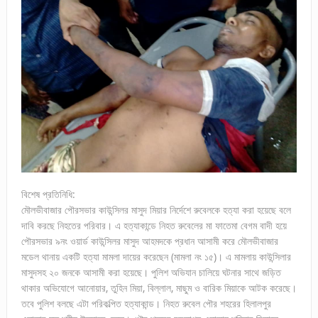
বিশেষ প্রতিনিধি:
মৌলভীবাজার পৌরসভার কাউন্সিলর মাসুদ মিয়ার নির্দেশে রুবেলকে হত্যা করা হয়েছে বলে
দাবি করছে নিহতের পরিবার। এ হত্যাকান্ডে নিহত রুবেলের মা ফাতেমা বেগম বাদী হয়ে
পৌরসভার ৯নং ওয়ার্ড কাউন্সিলর মাসুদ আহমদকে প্রধান আসামী করে মৌলভীবাজার
মডেল থানায় একটি হত্যা মামলা দায়ের করেছেন (মামলা নং ১৫)। এ মামলায় কাউন্সিলার
মাসুদসহ ২০ জনকে আসামী করা হয়েছে। পুলিশ অভিযান চালিয়ে ঘটনার সাথে জড়িত
থাকার অভিযোগে আনোয়ার, তুহিন মিয়া, বিল্লাল, মাছুম ও বারিক মিয়াকে আটক করেছে।
তবে পুলিশ বলছে এটা পরিকল্পিত হত্যাকান্ড। নিহত রুবেল পৌর শহরের হিলালপুর