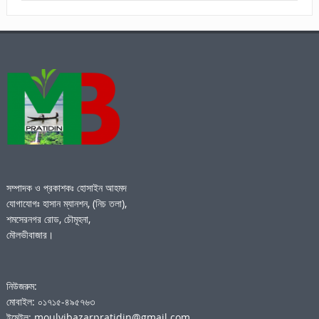
সম্পাদক ও প্রকাশকঃ হোসাইন আহমদ
যোগাযোগঃ হাসান ম্যানশন, (নিচ তলা),
শমসেরনগর রোড, চৌমূহনা,
মৌলভীবাজার।
নিউজরুম:
মোবাইল: ০১৭১৫-৪৯৫৭৬৩
ইমেইল: moulvibazarpratidin@gmail.com