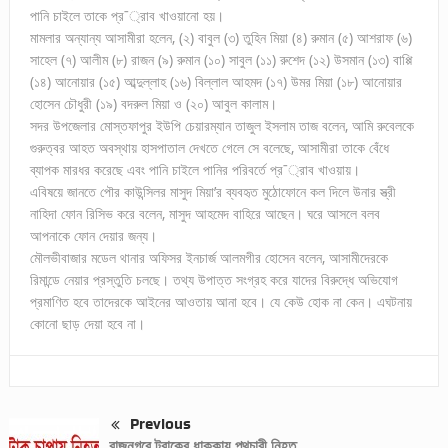
পানি চাইলে তাকে প্র¯্রাব খাওয়ানো হয়।
মামলার অন্যান্য আসামীরা হলেন, (২) বাবুল (৩) তুহিন মিয়া (৪) রুমান (৫) আশরাফ (৬)
সাহেল (৭) আলীম (৮) রাজন (৯) রুমান (১০) সাবুল (১১) রুশেদ (১২) উসমান (১৩) বাপ্পি
(১৪) আনোয়ার (১৫) আব্দুল্লাহ (১৬) বিল্লাল আহমদ (১৭) উমর মিয়া (১৮) আনোয়ার
হোসেন চৌধুরী (১৯) বদরুল মিয়া ও (২০) আবুল কালাম।
সদর উপজেলার মোস্তফাপুর ইউপি চেয়ারম্যান তাজুল ইসলাম তাজ বলেন, আমি রুবেলকে
গুরুত্বর আহত অবস্থায় হাসপাতাল দেখতে গেলে সে বলেছে, আসামীরা তাকে বেঁধে
ব্যাপক মারধর করেছে এবং পানি চাইলে পানির পরিবর্তে প্র¯্রাব খাওয়ায়।
এবিষয়ে জানতে পৌর কাউন্সিলর মাসুদ মিয়া’র ব্যবহৃত মুঠোফোনে কল দিলে উনার স্ত্রী
নাহিদা ফোন রিসিভ করে বলেন, মাসুদ আহমেদ বাহিরে আছেন। ঘরে আসলে বলব
আপনাকে ফোন দেয়ার জন্য।
মৌলভীবাজার মডেল থানার অফিসর ইনচার্জ আলমগীর হোসেন বলেন, আসামীদেরকে
রিমান্ডে নেয়ার প্রস্তুতি চলছে। তথ্য উপাত্ত সংগ্রহ করে যাদের বিরুদ্ধে অভিযোগ
প্রমাণিত হবে তাদেরকে আইনের আওতায় আনা হবে। যে কেউ হোক না কেন। এঘটনায়
কোনো ছাড় দেয়া হবে না।
Previous
রাজনগরে ট্রাকের ধাক্কায় পথচারী নিহত