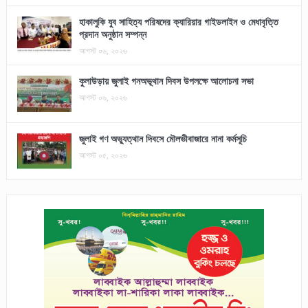
হাকালুকি যুব সাহিত্য পরিষদের ক্যারিয়ার গাইডলাইন ও মেধাবৃত্তি
প্রদান অনুষ্ঠান সম্পন্ন
আগস্ট ০৬, ২০২৬
কুলাউড়ায় জুলাই গনঅভূথান দিবস উপলক্ষে আলোচনা সভা
আগস্ট ০৬, ২০২৬
জুলাই গণ অভ্যুত্থান দিবসে মৌলভীবাজারে নানা কর্মসূচি
আগস্ট ০৫, ২০২৬