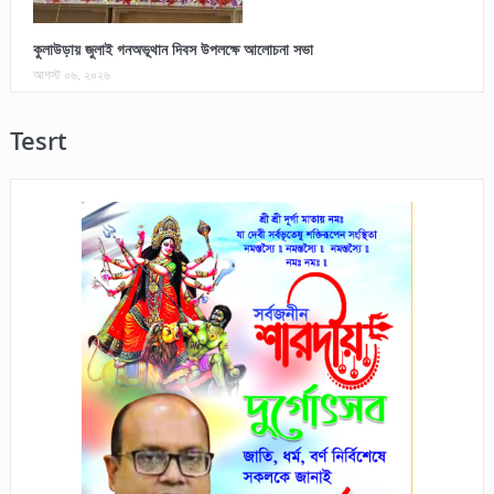
কুলাউড়ায় জুলাই গনঅভূথান দিবস উপলক্ষে আলোচনা সভা
আগস্ট ০৬, ২০২৬
Tesrt