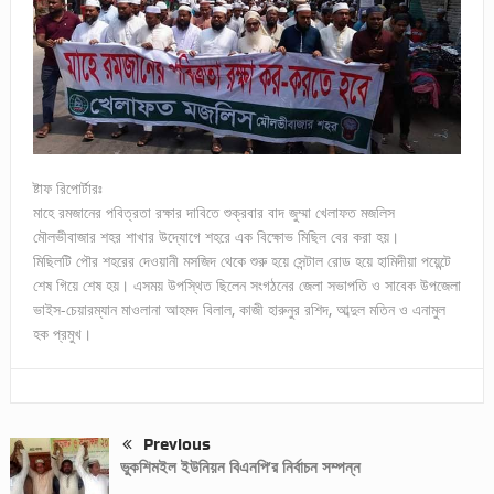
ষ্টাফ রিপোর্টারঃ
মাহে রমজানের পবিত্রতা রক্ষার দাবিতে শুক্রবার বাদ জুম্মা খেলাফত মজলিস
মৌলভীবাজার শহর শাখার উদ্যোগে শহরে এক বিক্ষোভ মিছিল বের করা হয়।
মিছিলটি পৌর শহরের দেওয়ানী মসজিদ থেকে শুরু হয়ে সেন্টাল রোড হয়ে হামিদীয়া পয়েন্টে
শেষ গিয়ে শেষ হয়। এসময় উপস্থিত ছিলেন সংগঠনের জেলা সভাপতি ও সাবেক উপজেলা
ভাইস-চেয়ারম্যান মাওলানা আহমদ বিলাল, কাজী হারুনুর রশিদ, আব্দুল মতিন ও এনামুল
হক প্রমুখ।
Previous
ভুকশিমইল ইউনিয়ন বিএনপি’র নির্বাচন সম্পন্ন