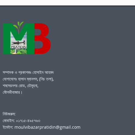
সম্পাদক ও প্রকাশকঃ হোসাইন আহমদ
যোগাযোগঃ হাসান ম্যানশন, (নিচ তলা),
শমসেরনগর রোড, চৌমূহনা,
মৌলভীবাজার।
নিউজরুম:
মোবাইল: ০১৭১৫-৪৯৫৭৬৩
ইমেইল: moulvibazarpratidin@gmail.com