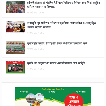
মৌলভীবাজারে চা-শ্রমিক ইউনিয়ন নির্বাচন ও দৈনিক ৫০০ টাকা মজুরির
দাবিতে সমাবেশ ও বিক্ষোভ
আগস্ট ০৭, ২০২৬
হাকালুকি যুব সাহিত্য পরিষদের ক্যারিয়ার গাইডলাইন ও মেধাবৃত্তি
প্রদান অনুষ্ঠান সম্পন্ন
আগস্ট ০৬, ২০২৬
কুলাউড়ায় জুলাই গনঅভূথান দিবস উপলক্ষে আলোচনা সভা
আগস্ট ০৬, ২০২৬
জুলাই গণ অভ্যুত্থান দিবসে মৌলভীবাজারে নানা কর্মসূচি
আগস্ট ০৫, ২০২৬