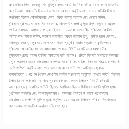
এবং জাতির পিতা বঙ্গবন্ধু শেখ মুজিবুর রহমানের ঐতিহাসিক ৭ই মার্চের ভাষণের তাৎপর্য্য
এবং উন্নয়ন অগ্রগতি বিষয়ে এক আলোচনা সভা অনুষ্ঠিত হয়। সভায় অতিথি হিসাবে
উপস্থিত ছিলেন মৌলভীবাজার জেলা পরিষদ সদস্য অধ্যক্ষ মো: হেলাল উদ্দিন,
মুক্তিযোদ্ধা আব্দুল মোতালিব তরফদার, সাবেক উপজেলা মুক্তিযোদ্ধা কমান্ডার আব্দুল
মোমিন তরফদার, অধ্যক্ষ মো: নুরুল ইসলাম। বক্তব্য রাখেন বীর মুক্তিযোদ্ধা নির্মল
কান্তি দাস, রিয়াজ উদ্দিন, জয়নাল আবেদীন, আব্দুল হান্নান চিনু, প্রনীত রঞ্জন দেবনাথ,
আজিজুর রহমান, মন্জুর আহমদ আজাদ মান্না প্রমুখ। সভায় বক্তারা চাকুরীক্ষেত্রে
মুক্তিযোদ্ধা কোটার যথাযথ বাস্তবায়ন ও সকল ইউনিয়ন পরিষদের সামনে বীর
মুক্তিযোদ্ধাদের নামের তালিকা টানানোর দাবী জানান। এদিকে দিবসটি উপলক্ষে মঙ্গলবার
দুপুরে কমলগঞ্জ থানার আয়োজনে কমলগঞ্জ সরকারি মডেল উচ্চ বিদ্যালয় মাঠে এক কাবাডি
প্রতিযোগিতা অনুষ্ঠিত হয়। পরে কমলগঞ্জ থানার ওসি মো: আরিফুর রহমানের
সভাপতিত্বে ও প্রধান শিক্ষক মোশাহীদ আলীর সঞ্চালনায় অনুষ্ঠানে প্রধান অতিথি হিসেবে
উপস্থিত থেকে বিজয়ীদের মাঝে পুরষ্কার বিতরণ করেন উপজেলা নির্বাহী কর্মকর্তা
আশেকুল হক। সম্মানিত অতিথি হিসেবে উপস্থিত ছিলেন সিনিয়র সহকারি পুলিশ সুপার
(শ্রীমঙ্গল সার্কেল) মো. আশরাফুজ্জামান। মঙ্গলবার বিকালে উপজেলা প্রশাসনের
আয়োজনে এক প্রীতি ফুটবল ম্যাচ অনুষ্ঠিত হয়। সন্ধ্যায় উপজেলা পরিষদ মিলনায়তনে
এক মনোজ্ঞ সাংস্কৃতিক অনুষ্ঠান পরিবেশত হয়।