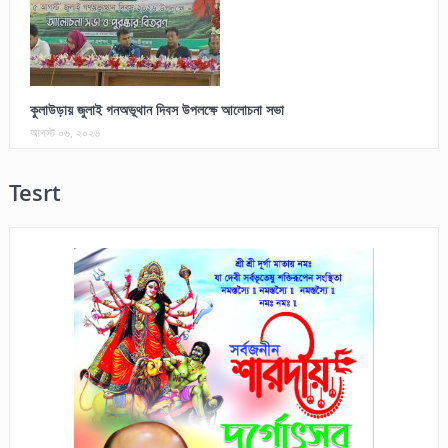
কুলাউড়ায় জুলাই গনঅভূথান দিবস উপলক্ষে আলোচনা সভা
আগস্ট ০৬, ২০২৬
Tesrt