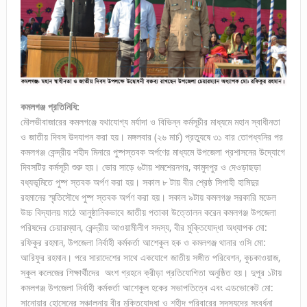
কমলগঞ্জ প্রতিনিধি:
মৌলভীবাজারের কমলগঞ্জে যথাযোগ্য মর্যাদা ও বিভিন্ন কর্মসূচীর মাধ্যমে মহান স্বাধীনতা
ও জাতীয় দিবস উদযাপন করা হয়। মঙ্গলবার (২৬ মার্চ) প্রত্যুষে ৩১ বার তোপধ্বনির পর
কমলগঞ্জ কেন্দ্রীয় শহীদ মিনারে পুষ্পস্তবক অর্পণের মাধ্যমে উপজেলা প্রশাসনের উদ্যোগে
দিবসটির কর্মসূচী শুরু হয়। ভোর সাড়ে ৬টায় শমশেরনগর, কামুদপুর ও দেওড়াছড়া
বধ্যভূমিতে পুষ্প স্তবক অর্পণ করা হয়। সকাল ৮ টায় বীর শ্রেষ্ঠ সিপাহী হামিদুর
রহমানের স্মৃতিসৌধে পুষ্প স্তবক অর্পণ করা হয়। সকাল ৯টায় কমলগঞ্জ সরকারি মডেল
উচ্চ বিদ্যালয় মাঠে আনুষ্ঠানিকভাবে জাতীয় পতাকা উত্তোলন করেন কমলগঞ্জ উপজেলা
পরিষদের চেয়ারম্যান, কেন্দ্রীয় আওয়ামীলীগ সদস্য, বীর মুক্তিযোদ্ধা অধ্যাপক মো:
রফিকুর রহমান, উপজেলা নির্বাহী কর্মকর্তা আশেকুল হক ও কমলগঞ্জ থানার ওসি মো:
আরিফুর রহমান। পরে সারাদেশের সাথে একযোগে জাতীয় সঙ্গীত পরিবেশন, কুচকাওয়াজ,
স্কুল কলেজের শিক্ষার্থীদের অংশ গ্রহনে ক্রীড়া প্রতিযোগিতা অনুষ্ঠিত হয়। দুপুর ১টায়
কমলগঞ্জ উপজেলা নির্বাহী কর্মকর্তা আশেকুল হকের সভাপতিত্বে এবং এডভোকেট মো:
সানোয়ার হোসেনের সঞ্চালনায় বীর মুক্তিযোদ্ধা ও শহীদ পরিবারের সদস্যদের সংবর্ধনা