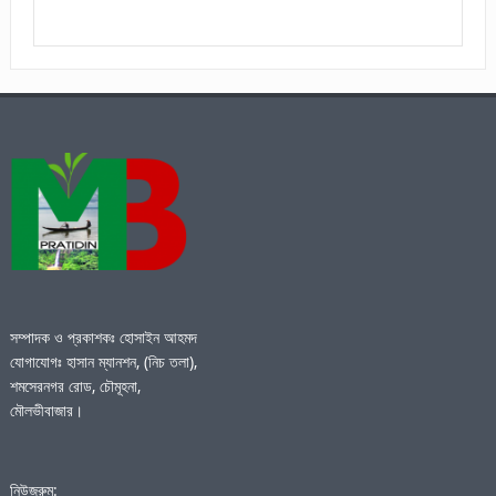
সম্পাদক ও প্রকাশকঃ হোসাইন আহমদ
যোগাযোগঃ হাসান ম্যানশন, (নিচ তলা),
শমসেরনগর রোড, চৌমূহনা,
মৌলভীবাজার।
নিউজরুম: