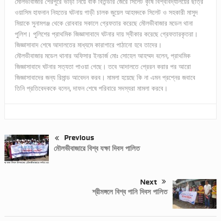
মৌলভীবাজার শেরপুরে ভাড়া নিয়ে বাক বিতন্ডার জেরে সিলেট কৃষি বিশ্ববিদ্যালয়ের ছাত্র
ওয়াসিম হাফনান নিহতের ঘটনায় গাড়ী চালক জুয়েল আহমদকে সিলেট ও সহকারী মাসুদ
মিয়াকে সুনামগঞ্জ থেকে রোববার সকালে গ্রেফতার করেছে মৌলভীবাজার মডেল থানা
পুলিশ। পুলিশের প্রাথমিক জিজ্ঞাসাবাদে ঘটনার দায় স্বীকার করেছে গ্রেফতারকৃতরা।
জিজ্ঞাসাবাদ শেষে আদালতের মাধ্যমে কারাগারে পাঠানো হবে তাদের।
মৌলভীবাজার মডেল থানার অফিসার ইনচার্জ মোঃ সোহেল আহম্মদ বলেন, প্রাথমিক
জিজ্ঞাসাবাদে ঘটনার সত্যতা পাওয়া গেছে। তবে আদালতে প্রেরন করার পর আরো
জিজ্ঞাসাবাদের জন্য রিমান্ড আবেদন করব। মামলা হয়েছে কি না এমন প্রশ্নের জবাবে
তিনি প্রতিবেদককে বলেন, দাফন শেষে পরিবারে সদস্যরা মামলা করবে।
Previous
মৌলভীবাজারে বিশ্ব যক্ষা দিবস পালিত
Next
শ্রীমঙ্গলে বিশ্ব পানি দিবস পালিত