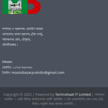
সম্পাদক ও প্রকাশকঃ হোসাইন আহমদ
যোগাযোগঃ হাসান ম্যানশন, (নিচ তলা),
শমসেরনগর রোড, চৌমূহনা,
মৌলভীবাজার।
নিউজরুম:
মোবাইল: ০১৭১৫-৪৯৫৭৬৩
ইমেইল: moulvibazarpratidin@gmail.com
Copyright © 2022 | Powered by
Technohaat IT Limited
| সর্বস্বত্ব
সংরক্ষিত । এমবি মিডিয়া কর্পোরেশনের একটি প্রতিষ্ঠান । এই ওয়েবসাইটের কোন লেখা, ছবি,
ভিডিও অনুমতি ছাড়া ব্যবহার বেআইনি ।