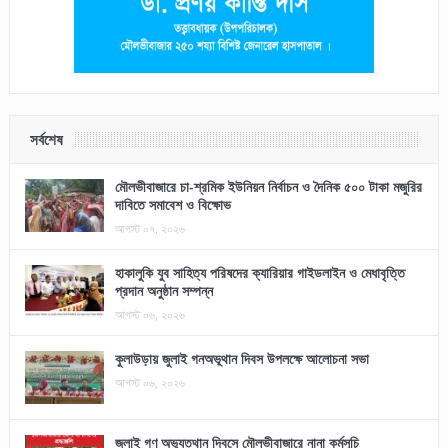
সর্বশেষ
মৌলভীবাজারে চা-শ্রমিক ইউনিয়ন নির্বাচন ও দৈনিক ৫০০ টাকা মজুরির
দাবিতে সমাবেশ ও বিক্ষোভ
আগস্ট ০৭, ২০২৬
হাকালুকি যুব সাহিত্য পরিষদের ক্যারিয়ার গাইডলাইন ও মেধাবৃত্তি
প্রদান অনুষ্ঠান সম্পন্ন
আগস্ট ০৬, ২০২৬
কুলাউড়ায় জুলাই গনঅভূথান দিবস উপলক্ষে আলোচনা সভা
আগস্ট ০৬, ২০২৬
জুলাই গণ অভ্যুত্থান দিবসে মৌলভীবাজারে নানা কর্মসূচি