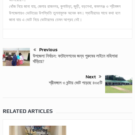
খোঁজ নিয়ে জানা যায়, জেলার রাজনগর, কুলাউড়া, জুড়ী, বড়লেখা, কমলগঞ্জ ও শ্রীমঙ্গল
উপজেলায়ও ভোটারের উপস্থিতি তুলনামুলক অনেক কম। স্থানীয়দের সাথে কথা বলে
জানা যায় এ ভোট নিয়ে ভোটারদের তেমন আগ্রহ নেই।
Previous
উপজেলা নির্বাচন: ফটোসেশনের জন্য পুরুষের লাইনে মহিলারা
দাঁড়িয়ে?
Next
শ্রীমঙ্গলে ৩ ঘন্টায় ভোট পড়েছে ৪৩৫টি
RELATED ARTICLES