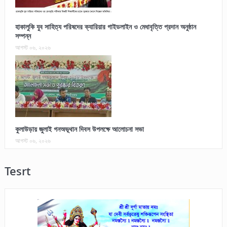
হাকালুকি যুব সাহিত্য পরিষদের ক্যারিয়ার গাইডলাইন ও মেধাবৃত্তি প্রদান অনুষ্ঠান
সম্পন্ন
আগস্ট ০৬, ২০২৬
কুলাউড়ায় জুলাই গনঅভূথান দিবস উপলক্ষে আলোচনা সভা
আগস্ট ০৬, ২০২৬
Tesrt