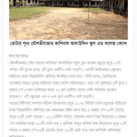
ষ্টাফ রিপোর্টারঃ
মৌলভীবাজার পৌর শহরের কাশিনাথ আলাউদ্দিন স্কুল এন্ড কলেজ কেন্দ্রে দুপুর ১২টা
পর্যন্ত ৯টি বুথের মধ্যে ২টি বুথে একটিও ভোট পড়েনি। এমনটি জানিয়েছেন কেন্দ্রের
দায়িত্বে থাকা প্রিজাইডিং অফিসর নীলাদ্রি শেখর দাস। তিনি বলেন, ভোটারদের
অপেক্ষায় আছেন বুথের দায়িত্বে থাকা পোলিং অফিসাররা। তবে ওই সেন্টারের ৯টি বুথে ২
হাজার ৯’শ ৯৭জন ভোটারের মধ্যে ২২ জন ভোটার তাদের ভোট অধিকার প্রয়োগ
করেছেন। ওই কেন্দ্রের ৩নং ও ৯নং বুথে একটিও ভোট পড়েনি।
শহরের পিটিআই সংলগ্ন পরীক্ষণ বিদ্যালয়ে দুপুর ১০.৩০ মিনিটে গেলে কেন্দ্রের দায়িত্বে
থাকা প্রিজাইডিং অফিসার মোঃ মাজহারুল মজিদ জানা যায়, ৩ হাজার ৩’শ ৯০টি ভোটের
মধ্যে ৬২টি ভোট পড়েছে। ১১.১০মিটিন পর্যন্ত পৌরসভা আদর্শ উচ্চ বিদ্যালয়ে ৩ হাজার
২’শ ভোটেরর মধ্যে ১১০টি ভোট পড়ে। হাফিজা খাতুন বালিকা উচ্চ বিদ্যালয়ে দুপুর ১১টা
পর্যন্ত ৩ হাজার ৫’শ ৮৫টি ভোটের মধ্যে ১২৮টি ভোট পড়ে বলে সংশ্লিষ্ট অফিসাররা
জানিয়েছেন।