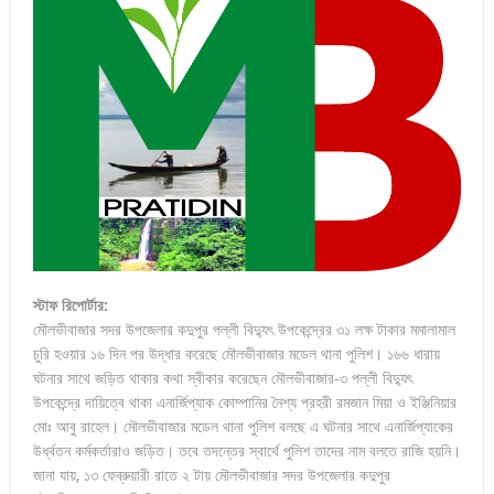
স্টাফ রিপোর্টার:
মৌলভীবাজার সদর উপজেলার কদুপুর পল্লী বিদ্যুৎ উপকেন্দ্রের ৩১ লক্ষ টাকার মমালামাল
চুরি হওয়ার ১৬ দিন পর উদ্ধার করেছে মৌলভীবাজার মডেল থানা পুলিশ। ১৬৬ ধারায়
ঘটনার সাথে জড়িত থাকার কথা স্বীকার করেছেন মৌলভীবাজার-৩ পল্লী বিদ্যুৎ
উপকেন্দ্রে দায়িত্বে থাকা এনার্জিপ্যাক কোম্পানির নৈশ্য প্রহরী রমজান মিয়া ও ইঞ্জিনিয়ার
মোঃ আবু রাহেল। মৌলভীবাজার মডেল থানা পুলিশ বলছে এ ঘটনার সাথে এনার্জিপ্যাকের
উর্ধ্বতন কর্মকর্তারাও জড়িত। তবে তদন্তের স্বার্থে পুলিশ তাদের নাম বলতে রাজি হয়নি।
জানা যায়, ১৩ ফেব্রুয়ারী রাতে ২ টায় মৌলভীবাজার সদর উপজেলার কদুপুর