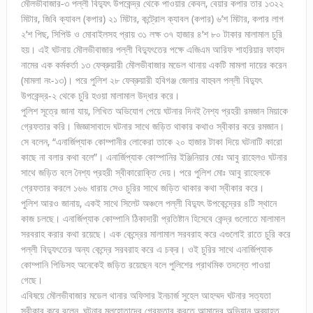
মৌলভীবাজার-৩ পল্লী বিদ্যুৎ উপকেন্দ্র থেকে পাওয়ার কেবল, বেয়ার কপার তার ১৩২২
মিটার, জিবি ক্যাবল (কপার) ২১ মিটার, কন্ট্রোল ক্যাবল (কপার) ৬’শ মিটার, কপার লাগ
২’শ পিছ, সিপিউ ও মোবাইলসহ প্রায় ৩১ লক্ষ ৩৭ হাজার ৪’শ ৮০ টাকার মালামাল চুরি
হয়। এই ঘটনায় মৌলভীবাজার পল্লী বিদ্যুৎতের পক্ষে এজিএম আরিফ শাহরিয়ার ফাহাদ
নামের এক কর্মকর্তা ১৩ ফেব্রুয়ারী মৌলভীবাজার মডেল থানায় একটি মামলা দায়ের করেন
(মামলা নং-১৩)। পরে পুলিশ ২৮ ফেব্রুয়ারী হবিগঞ্জ জেলার বাহুবল পল্লী বিদ্যুৎ
উপকেন্দ্র-২ থেকে চুরি হওয়া মালামাল উদ্ধার করে।
পুলিশ সূত্রে জানা যায়, লিখিত অভিযোগ পেয়ে ঘটনার দিনই নৈশ্য প্রহরী রমজান মিয়াকে
গ্রেফতার করি। জিজ্ঞাসাবাদে ঘটনার সাথে জড়িত থাকার কথাও স্বীকার করে রমজান।
সে বলেন, “এনার্জিপ্যাক কোম্পানীর লোকেরা তাকে ২০ হাজার টাকা দিয়ে ঘটনাটি কারো
কাছে না বলার কথা বলে”। এনার্জিপ্যাক কোম্পানির ইঞ্জিনিয়ার মোঃ আবু রাহেলও ঘটনার
সাথে জড়িত বলে নৈশ্য প্রহরী স্বীকারোক্তি দেয়। পরে পুলিশ মোঃ আবু রাহেলকে
গ্রেফতার করলে ১৬৬ ধারায় সেও চুরির সাথে জড়িত থাকার কথা স্বীকার করে।
পুলিশ আরও জানায়, একই সাথে সিলেট অঞ্চলে পল্লী বিদ্যুৎ উপকেন্দ্রের ৪টি স্থানে
কাজ চলছে। এনার্জিপ্যাক কোম্পানি ঠিকাদারী প্রতিষ্টান হিসেবে কেন্দ্র গুলোতে মালামাল
সরবরাহ করার কথা রয়েছে। এক কেন্দ্রের মালামাল সরবরাহ করে এগুলোই রাতে চুরি করে
পল্লী বিদ্যুৎতের অন্য কেন্দ্রে সরবরাহ করে এ চক্র। ওই চুরির সাথে এনার্জিপ্যাক
কোম্পানি পিডিসহ অনেকেই জড়িত রয়েছেন বলে পুলিশের প্রাথমিক তদন্তে পাওয়া
গেছে।
এবিষয়ে মৌলভীবাজার মডেল থানার অফিসার ইনচার্জ সুহেল আহম্মদ ঘটনার সত্যতা
স্বীকার করে বলেন, ঘটনার মূলহোতাদের গ্রেফতার করতে আমাদের অভিযান অব্যাহত