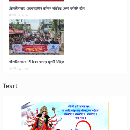
মৌলভীবাজার ডেকোরেটার্স মালিক সমিতির জেলা কমিটি গঠন
আগস্ট ০২, ২০২৬
মৌলভীবাজারে শিবিরের অদম্য জুলাই মিছিল
আগস্ট ০১, ২০২৬
Tesrt