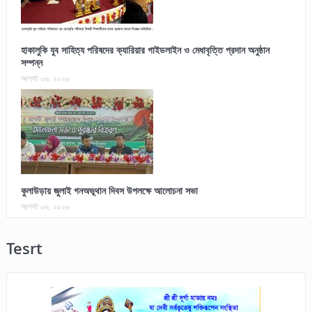
হাকালুকি যুব সাহিত্য পরিষদের ক্যারিয়ার গাইডলাইন ও মেধাবৃত্তি প্রদান অনুষ্ঠান
সম্পন্ন
আগস্ট ০৬, ২০২৬
কুলাউড়ায় জুলাই গনঅভূথান দিবস উপলক্ষে আলোচনা সভা
আগস্ট ০৬, ২০২৬
Tesrt