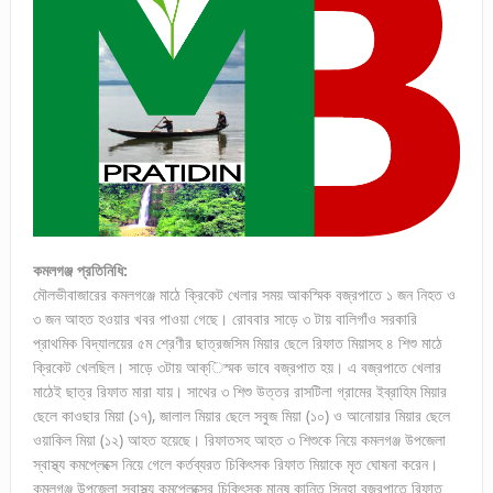
কমলগঞ্জ প্রতিনিধি:
মৌলভীবাজারের কমলগঞ্জে মাঠে ক্রিকেট খেলার সময় আকস্মিক বজ্রপাতে ১ জন নিহত ও
৩ জন আহত হওয়ার খবর পাওয়া গেছে। রোববার সাড়ে ৩ টায় বালিগাঁও সরকারি
প্রাথমিক বিদ্যালয়ের ৫ম শ্রেণীর ছাত্রজসিম মিয়ার ছেলে রিফাত মিয়াসহ ৪ শিশু মাঠে
ক্রিকেট খেলছিল। সাড়ে ৩টায় আক্িস্মক ভাবে বজ্রপাত হয়। এ বজ্রপাতে খেলার
মাঠেই ছাত্র রিফাত মারা যায়। সাথের ৩ শিশু উত্তর রাসটিলা গ্রামের ইব্রাহিম মিয়ার
ছেলে কাওছার মিয়া (১৭), জালাল মিয়ার ছেলে সবুজ মিয়া (১০) ও আনোয়ার মিয়ার ছেলে
ওয়াকিল মিয়া (১২) আহত হয়েছে। রিফাতসহ আহত ৩ শিশুকে নিয়ে কমলগঞ্জ উপজেলা
স্বাস্থ্য কমপ্লেক্সে নিয়ে গেলে কর্তব্যরত চিকিৎসক রিফাত মিয়াকে মৃত ঘোষনা করেন।
কমলগঞ্জ উপজেলা স্বাস্থ্য কমপ্লেক্সের চিকিৎসক মানষ কান্তি সিনহা বজ্রপাতে রিফাত