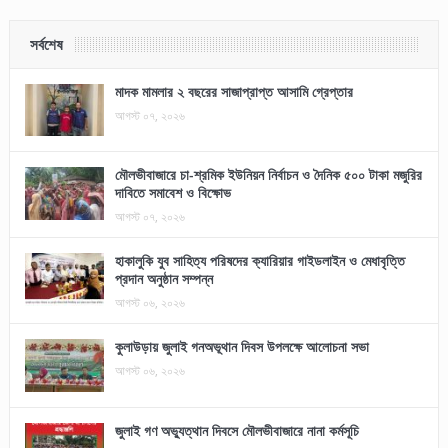
সর্বশেষ
মাদক মামলার ২ বছরের সাজাপ্রাপ্ত আসামি গ্রেপ্তার
আগস্ট ০৭, ২০২৬
মৌলভীবাজারে চা-শ্রমিক ইউনিয়ন নির্বাচন ও দৈনিক ৫০০ টাকা মজুরির
দাবিতে সমাবেশ ও বিক্ষোভ
আগস্ট ০৭, ২০২৬
হাকালুকি যুব সাহিত্য পরিষদের ক্যারিয়ার গাইডলাইন ও মেধাবৃত্তি
প্রদান অনুষ্ঠান সম্পন্ন
আগস্ট ০৬, ২০২৬
কুলাউড়ায় জুলাই গনঅভূথান দিবস উপলক্ষে আলোচনা সভা
আগস্ট ০৬, ২০২৬
জুলাই গণ অভ্যুত্থান দিবসে মৌলভীবাজারে নানা কর্মসূচি