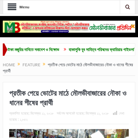
Menu
া মজুরির দাবিতে সমাবেশ ও বিক্ষোভ
হাকালুকি যুব সাহিত্য পরিষদের ক্যারিয়ার গাইডলাইন ও মেধাবৃত
HOME
FEATURE
প্রতীক পেয়ে ভোটের মাঠে মৌলভীবাজারের নৌকা ও ধানের শীষের
প্রার্থী
প্রতীক পেয়ে ভোটের মাঠে মৌলভীবাজারের নৌকা ও
ধানের শীষের প্রার্থী
প্রকাশিত হয়েছে:
ডিসেম্বর ১১, ২০১৮
সর্বশেষ আপডেট হয়েছে:
ডিসেম্বর ১১, ২০১৮
দেখা
হয়েছে :
১,৮৫২