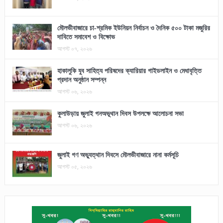
মৌলভীবাজারে চা-শ্রমিক ইউনিয়ন নির্বাচন ও দৈনিক ৫০০ টাকা মজুরির
দাবিতে সমাবেশ ও বিক্ষোভ
আগস্ট ০৭, ২০২৬
হাকালুকি যুব সাহিত্য পরিষদের ক্যারিয়ার গাইডলাইন ও মেধাবৃত্তি
প্রদান অনুষ্ঠান সম্পন্ন
আগস্ট ০৬, ২০২৬
কুলাউড়ায় জুলাই গনঅভূথান দিবস উপলক্ষে আলোচনা সভা
আগস্ট ০৬, ২০২৬
জুলাই গণ অভ্যুত্থান দিবসে মৌলভীবাজারে নানা কর্মসূচি
আগস্ট ০৫, ২০২৬