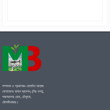
সম্পাদক ও প্রকাশকঃ হোসাইন আহমদ
যোগাযোগঃ হাসান ম্যানশন, (নিচ তলা),
শমসেরনগর রোড, চৌমূহনা,
মৌলভীবাজার।