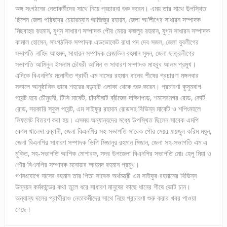
অঙ্গ সংগঠনের নেতাকর্মীদের সাথে নিয়ে প্রচারনা শুরু করেন। এময় তার সাথে উপস্থিত
ছিলেন জেলা পরিষদের চেয়ারম্যান আজিজুর রহমান, জেলা আ’লীগের সাধারন সম্পাদক
মিছবাহুর রহমান, যুগ্ন সাধারণ সম্পাদক পৌর মেয়র ফজলুর রহমান, যুগ্ন সাধারন সম্পাদক
কামাল হোসেন, সাংগঠনিক সম্পাদক এডভোকেট রাধা পদ দেব সজল, জেলা যুবলীগের
সভাপতি নাহিদ আহমদ, সাধারন সম্পাদক রেজাউল রহমান সুমন, জেলা ছাত্রলীগের
সভাপতি আমিনুল ইসলাম চৌধরী আমিন ও সাধারণ সম্পাদক মাহবুব আলম প্রমুখ।
এদিকে বিএনপি’র মনোনীত প্রার্থী এম নাসের রহমান ধানের শীষের প্রচারণা মঙ্গলবার
সকালে আনুষ্ঠানিক ভাবে শহরের বড়হাট এলাকা থেকে শুরু করেন। প্রচারণা কুসুমবাগ
পয়েন্ট হয়ে চৌমুহনী, টিসি মার্কেট, চাঁদনীঘাট ব্রীজের দক্ষিণপাড়, শমসেরনগর রোড, কোর্ট
রোড, সরকারি স্কুল পয়েন্ট, এম সাইফুর রহমান রোডসহ বিভিন্ন মার্কেট ও শপিংমহলে
লিফলেট বিতরণ করা হয়। এসময় অন্যান্যদের মধ্যে উপস্থিত ছিলেন সাবেক এমপি
বেগম খালেদা রব্বানী, জেলা বিএনপির সহ-সভাপতি সাবেক পৌর মেয়র ফয়জুল করিম ময়ুন,
জেলা বিএনপির সাধারণ সম্পাদক ভিপি মিজানুর রহমান মিজান, জেলা সহ-সভাপতি এম এ
মুকিত, সহ-সভাপতি আশিক মোশারফ, সদর উপজেলা বিএনপির সভাপতি মোঃ হেলু মিয়া ও
পৌর বিএনপির সম্পাদক মনোয়ার আহমদ রহমান প্রমুখ।
গণসংযোগে নাসের রহমান তার পিতা সাবেক অর্থমন্ত্রী এম সাইফুর রহমানের বিভিন্ন
উন্নয়ন কর্মকান্ডের কথা তুলে ধরে সাধারণ মানুষের কাছে ধানের শীষে ভোট চান।
অন্যান্য দলের প্রার্থীরাও নেতাকর্মীদের সাথে নিয়ে প্রচারণা শুরু করার খবর পাওয়া
গেছে।