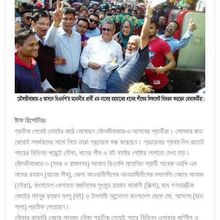
ষ্টাফ রিপোর্টারঃ
প্রতীক পেয়েই ভোটের মাঠে নেমেছেন মৌলভীবাজার-৩ আসনের প্রার্থীরা। সোমবার রাত
থেকেই সমর্থকদের সাথে নিয়ে তারা প্রচারনা শুরু করেছেন। প্রচারনার প্রথম দিন রাতেই
শহরের বিভিন্ন পয়েন্টে নৌকা, ধানের শীষ ও মই কার্মার পোষ্টার লাগাতে দেখা যায়।
মৌলভীবাজার-৩ (সদর ও রাজনগর) আসনে বিএনপি মনোনিত প্রার্থী সাবেক এমপি এম
নাসের রহমান (ধানের শীষ), জেলা আওয়ামীলীগের আওয়ামীলীগের সভাপতি নেছার আহমদ
(নৌকা), বাংলাদেশ খেলাফত মজলিসের লুৎফুর রহমান কামালী (রিক্সা), বাম গণতান্ত্রীক
জোটের মঈনুর রহমান মগনু (মই) ও ইসলামী আন্দোলন বাংলাদেশ থেকে মো. আসলম (হাত
পাখা) প্রতীক পেয়েছেন।
নৌকার কান্ডারি নেছার আহমদ নৌকা প্রতীক পেয়েই শহরে বিভিন্ন এলাকায় আ’লীগ ও