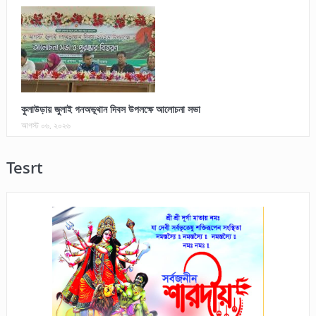
কুলাউড়ায় জুলাই গনঅভূথান দিবস উপলক্ষে আলোচনা সভা
আগস্ট ০৬, ২০২৬
Tesrt