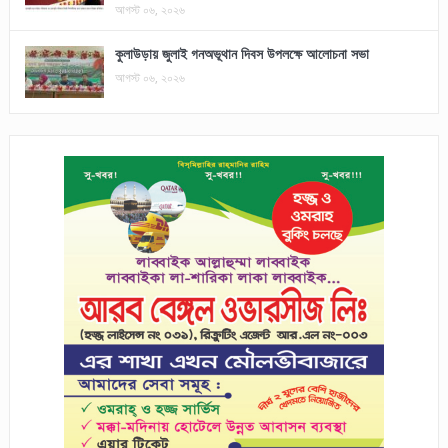
আগস্ট ০৬, ২০২৬
কুলাউড়ায় জুলাই গনঅভূথান দিবস উপলক্ষে আলোচনা সভা
আগস্ট ০৬, ২০২৬