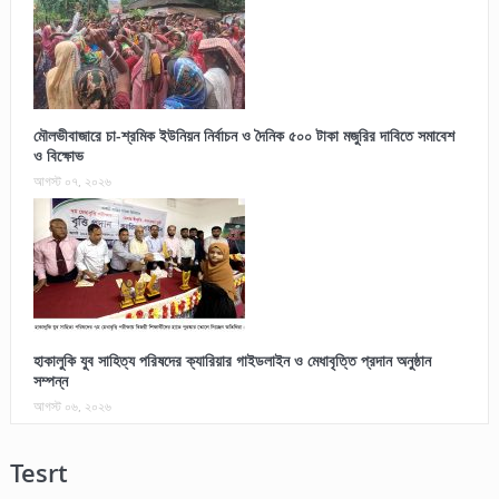
মৌলভীবাজারে চা-শ্রমিক ইউনিয়ন নির্বাচন ও দৈনিক ৫০০ টাকা মজুরির দাবিতে সমাবেশ
ও বিক্ষোভ
আগস্ট ০৭, ২০২৬
হাকালুকি যুব সাহিত্য পরিষদের ক্যারিয়ার গাইডলাইন ও মেধাবৃত্তি প্রদান অনুষ্ঠান
সম্পন্ন
আগস্ট ০৬, ২০২৬
Tesrt