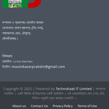
সম্পাদক ও প্রকাশকঃ হোসাইন আহমদ
যোগাযোগঃ হাসান ম্যানশন, (নিচ তলা),
শমসেরনগর রোড, চৌমূহনা,
মৌলভীবাজার।
নিউজরুম:
মোবাইল: ০১৭১৫-৪৯৫৭৬৩
ইমেইল: moulvibazarpratidin@gmail.com
Copyright © 2022 | Powered by
Technohaat IT Limited
| সর্বস্বত্ব
সংরক্ষিত । এমবি মিডিয়া কর্পোরেশনের একটি প্রতিষ্ঠান । এই ওয়েবসাইটের কোন লেখা, ছবি,
ভিডিও অনুমতি ছাড়া ব্যবহার বেআইনি ।
About us
Contact Us
Privacy Policy
Terms of Use