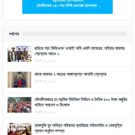
সর্বশেষ
ছড়িয়ে পড়া ভিডিওকে ‘এআই’ দাবি এমপি নাসেরের: সাইবার মামলায়
গ্রেপ্তার আরও ১
আগস্ট ০৮, ২০২৬
মাদক মামলার ২ বছরের সাজাপ্রাপ্ত আসামি গ্রেপ্তার
আগস্ট ০৭, ২০২৬
মৌলভীবাজারে চা-শ্রমিক ইউনিয়ন নির্বাচন ও দৈনিক ৫০০ টাকা মজুরির
দাবিতে সমাবেশ ও বিক্ষোভ
আগস্ট ০৭, ২০২৬
হাকালুকি যুব সাহিত্য পরিষদের ক্যারিয়ার গাইডলাইন ও মেধাবৃত্তি
প্রদান অনুষ্ঠান সম্পন্ন