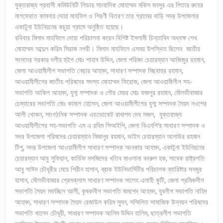
যুক্তরাজ্য প্রবাসী কমিউনিটি লিডার সাংবাদিক মোহাম্মদ মকিস মনসুর এর পিতার রুহের
মাগফেরাত কামনায় দোয়া মাহফিল ও শিরণী বিতরণ তার গ্রামের বাড়ি সদর উপজেলার
একাটুনা ইউনিয়নের কচুয়া গ্রামে অনুষ্ঠিত হয়েছে।
রবিবার মিলাদ মাহফিলে দোয়া পরিচালনা করেন বিশিষ্ট ইসলামী চিন্তাবিদ অধ্যক্ষ শেখ
মোহাম্মদ আব্দুল করিম সিরাজ নগরী। মিলাদ মাহফিলে এসময় উপস্থিত ছিলেন জাতীয়
সংসদের সরকার দলীয় হুইপ মোঃ শাহাব উদ্দিন, জেলা পরিষদ চেয়ারম্যান আজিজুর রহমান,
জেলা আওয়ামীলীগ সভাপতি নেছার আহমদ, সাধারণ সম্পাদক মিছবাহুর রহমান,
আওয়ামীলীগের জাতীয় পরিষদের সদস্য মোহাম্মদ ফিরোজ, জেলা আওয়ামীলীগ সহ-
সভাপতি আকিল আহমদ, যুগ্ম সম্পাদক ও পৌর মেয়র মোঃ ফজলুর রহমান, মৌলভীবাজার
চেম্বারের সভাপতি মোঃ কামাল হোসেন, জেলা আওয়ামীলীগের যুগ্ম সম্পাদক সৈয়দ নওশের
আলী খোকন, সাংগঠনিক সম্পাদক এডভোকেট রাধাপদ দেব সজল, যুক্তরাজ্য
আওয়ামীলীগের সহ-সভাপতি এম এ রহিম সিআইপি, জেলা বিএনপি’র সাধারণ সম্পাদক ও
সদর উপজেলা পরিষদের চেয়ারম্যান মিজানুর রহমান, ভাইস চেয়ারম্যান আলাউর রহমান
টিপু, সদর উপজেলা আওয়ামীলীগ সাধারণ সম্পাদক আনকার আহমদ, একাটুনা ইউনিয়নের
চেয়ারম্যান আবু সুফিয়ান, কার্ডিফ মসজিদের খতিব মাওলানা বদরুল হক, সাবেক রাষ্ট্রপতি
আবু সাঈদ চৌধূরীর মেয়ে শিরীন হাসান, ব্রাক ইউনিভার্সিটির পরিচালক ব্যারিষ্টার মনজুর
হাসান, মৌলভীবাজার প্রেসক্লাস সাধারণ সম্পাদক সালেহ এলাহী কুটি, জেলা শ্রমিকলীগ
সভাপতি সৈয়দ মফচ্ছিল আলী, কৃষকলীগ সভাপতি জমশেদ আহমদ, যুবলীগ সভাপতি নাহিদ
আহমদ, সাধারণ সম্পাদক সৈয়দ রেজাউল করিম সুমন, সম্মিলিত সামাজিক উন্নয়ন পরিষদের
সভাপতি খালেদ চৌধূরী, সাধারণ সম্পাদক আলিম উদ্দিন হালিম, ছাত্রলীগ সভাপতি