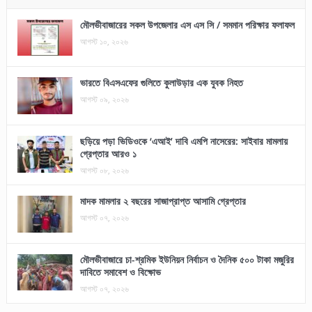
মৌলভীবাজারের সকল উপজেলার এস এস সি / সমমান পরিক্ষার ফলাফল
আগস্ট ১০, ২০২৬
ভারতে বিএসএফের গুলিতে কুলাউড়ার এক যুবক নিহত
আগস্ট ০৯, ২০২৬
ছড়িয়ে পড়া ভিডিওকে ‘এআই’ দাবি এমপি নাসেরের: সাইবার মামলায়
গ্রেপ্তার আরও ১
আগস্ট ০৮, ২০২৬
মাদক মামলার ২ বছরের সাজাপ্রাপ্ত আসামি গ্রেপ্তার
আগস্ট ০৭, ২০২৬
মৌলভীবাজারে চা-শ্রমিক ইউনিয়ন নির্বাচন ও দৈনিক ৫০০ টাকা মজুরির
দাবিতে সমাবেশ ও বিক্ষোভ
আগস্ট ০৭, ২০২৬