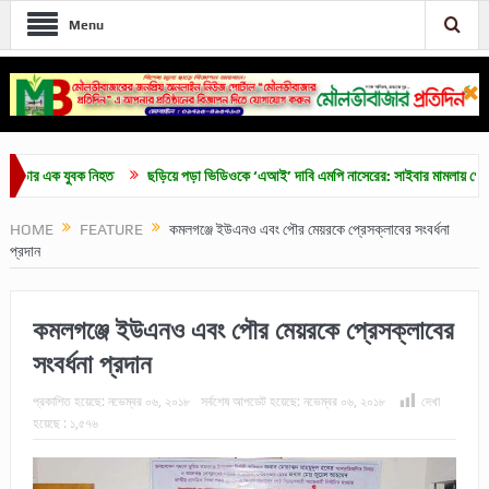
Menu
এক যুবক নিহত
ছড়িয়ে পড়া ভিডিওকে ‘এআই’ দাবি এমপি নাসেরের: সাইবার মামলায় গ্রেপ্তার আ
HOME
FEATURE
কমলগঞ্জে ইউএনও এবং পৌর মেয়রকে প্রেসক্লাবের সংবর্ধনা
প্রদান
কমলগঞ্জে ইউএনও এবং পৌর মেয়রকে প্রেসক্লাবের
সংবর্ধনা প্রদান
প্রকাশিত হয়েছে:
নভেম্বর ০৬, ২০১৮
সর্বশেষ আপডেট হয়েছে:
নভেম্বর ০৬, ২০১৮
দেখা
হয়েছে :
১,৫৭৬