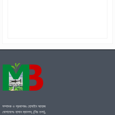
সম্পাদক ও প্রকাশকঃ হোসাইন আহমদ
যোগাযোগঃ হাসান ম্যানশন, (নিচ তলা),