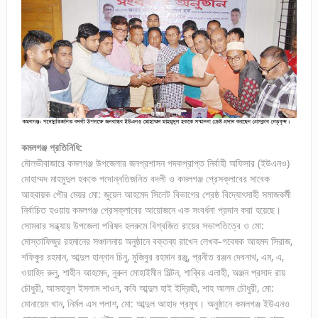
কমলগঞ্জ প্রতিনিধি:
মৌলভীবাজারে কমলগঞ্জ উপজেলার জনপ্রশাসন পদকপ্রাপ্ত নির্বাহী অফিসার (ইউএনও)
মোহাম্মদ মাহমুদুল হককে পদোন্নতিজনিত বদলী ও কমলগঞ্জ প্রেসক্লাবের সাবেক
আহবায়ক পৌর মেয়র মো: জুয়েল আহমেদ সিলেট বিভাগের শ্রেষ্ঠ বিদ্যোৎসাহী সমাজকর্মী
নির্বাচিত হওয়ায় কমলগঞ্জ প্রেসক্লাবের আয়োজনে এক সংবর্ধনা প্রদান করা হয়েছে।
সোমবার সন্ধ্যায় উপজেলা পরিষদ হলরুমে বিশ্বজিত রায়ের সভাপতিত্বে ও মো:
মোস্তাফিজুর রহমানের সঞ্চালনায় অনুষ্ঠানে বক্তব্য রাখেন লেখক-গবেষক আহমদ সিরাজ,
শফিকুর রহমান, আব্দুল হান্নান চিনু, মুজিবুর রহমান রঞ্জু, প্রনীত রঞ্জন দেবনাথ, এম, এ,
ওয়াহিদ রুলু, শাহীন আহমেদ, নুরুল মোহাইমীন মিল্টন, শাব্বির এলাহী, অঞ্জন প্রসাদ রায়
চৌধুরী, আসহাবুল ইসলাম শাওন, কবি আব্দুল হাই ইদ্রিছী, শাহ আলম চৌধুরী, মো:
মোনায়েম খান, নির্মল এস পলাশ, মো: আব্দুল আহাদ প্রমুখ। অনুষ্ঠানে কমলগঞ্জ ইউএনও