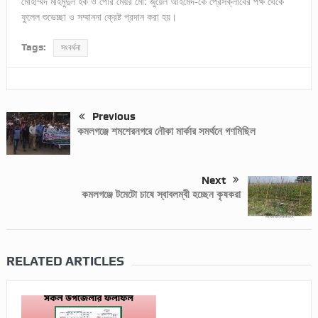
মোহাম্মদ মাহমুদুল হক ও পৌর মেয়র মো: জুয়েল আহমেদ-কে প্রেসক্লাবের পক্ষ থেকে
ফুলেল শুভেচ্ছা ও সম্মাননা ক্রেষ্ট প্রদান করা হয়।
Tags:
সংবর্ধনা
Previous
কমলগঞ্জে শমশেরনগরে নৌকা মার্কার সমর্থনে গণমিছিল
Next
কমলগঞ্জে টমেটো চাষে স্বাবলম্বী হচ্ছেন কৃষকরা
RELATED ARTICLES