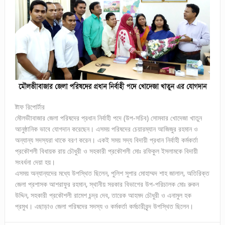
ষ্টাফ রিপোর্টার
মৌলভীাবাজার জেলা পরিষদের প্রধান নির্বাহী পদে (উপ-সচিব) সোমবার খোদেজা খাতুন
আনুষ্ঠানিক ভাবে যোগদান করেছেন। এসময় পরিষদের চেয়ারম্যান আজিজুর রহমান ও
অন্যান্য সদস্যরা থাকে বরণ করেন। একই সময় সদ্য বিদায়ী প্রধান নির্বাহী কর্মকর্তা
প্রকৌশলী বিধায়ক রায় চৌধুরী ও সহকারী প্রকৌশলী মোঃ রফিকুল ইসলামকে বিদায়ী
সংবর্ধনা দেয়া হয়।
এসময় অন্যান্যদের মধ্যে উপস্থিত ছিলেন, পুলিশ সুপার মোহাম্মদ শাহ জালাল, অতিরিক্ত
জেলা প্রশাসক আশরাফুর রহমান, স্থানীয় সরকার বিভাগের উপ-পরিচালক মোঃ রুকন
উদ্দিন, সহকারী প্রকৌশলী রামেশ চন্দ্র দেব, তারেক আহমদ চৌধুরী ও এনামুল হক
প্রমুখ। এছাড়াও জেলা পরিষদের সদস্য ও কর্মকর্তা কর্মচারীবৃন্দ উপস্থিত ছিলেন।