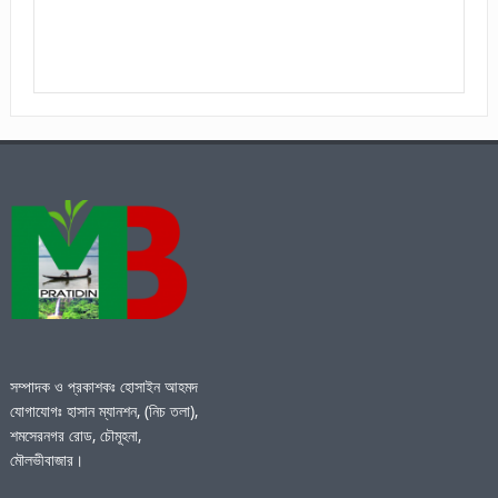
সম্পাদক ও প্রকাশকঃ হোসাইন আহমদ
যোগাযোগঃ হাসান ম্যানশন, (নিচ তলা),
শমসেরনগর রোড, চৌমূহনা,
মৌলভীবাজার।