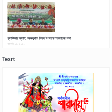
কুলাউড়ায় জুলাই গনঅভূথান দিবস উপলক্ষে আলোচনা সভা
আগস্ট ০৬, ২০২৬
Tesrt