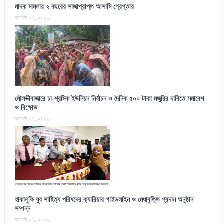
মাদক মামলার ২ বছরের সাজাপ্রাপ্ত আসামি গ্রেপ্তার
আগস্ট ০৭, ২০২৬
মৌলভীবাজারে চা-শ্রমিক ইউনিয়ন নির্বাচন ও দৈনিক ৫০০ টাকা মজুরির দাবিতে সমাবেশ
ও বিক্ষোভ
আগস্ট ০৭, ২০২৬
হাকালুকি যুব সাহিত্য পরিষদের ক্যারিয়ার গাইডলাইন ও মেধাবৃত্তি প্রদান অনুষ্ঠান
সম্পন্ন
আগস্ট ০৬, ২০২৬