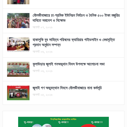
মৌলভীবাজারে চা-শ্রমিক ইউনিয়ন নির্বাচন ও দৈনিক ৫০০ টাকা মজুরির
দাবিতে সমাবেশ ও বিক্ষোভ
আগস্ট ০৭, ২০২৬
হাকালুকি যুব সাহিত্য পরিষদের ক্যারিয়ার গাইডলাইন ও মেধাবৃত্তি
প্রদান অনুষ্ঠান সম্পন্ন
আগস্ট ০৬, ২০২৬
কুলাউড়ায় জুলাই গনঅভূথান দিবস উপলক্ষে আলোচনা সভা
আগস্ট ০৬, ২০২৬
জুলাই গণ অভ্যুত্থান দিবসে মৌলভীবাজারে নানা কর্মসূচি
আগস্ট ০৫, ২০২৬