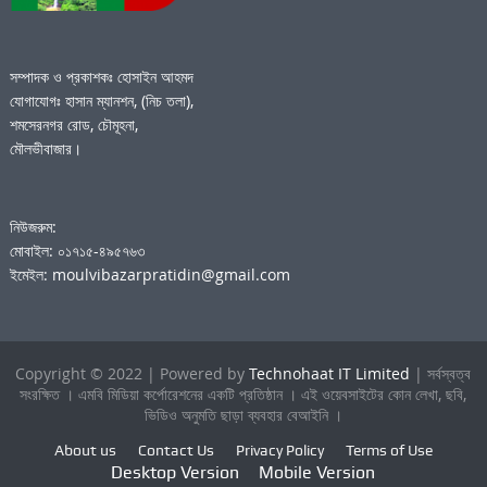
সম্পাদক ও প্রকাশকঃ হোসাইন আহমদ
যোগাযোগঃ হাসান ম্যানশন, (নিচ তলা),
শমসেরনগর রোড, চৌমূহনা,
মৌলভীবাজার।
নিউজরুম:
মোবাইল: ০১৭১৫-৪৯৫৭৬৩
ইমেইল: moulvibazarpratidin@gmail.com
Copyright © 2022 | Powered by
Technohaat IT Limited
| সর্বস্বত্ব
সংরক্ষিত । এমবি মিডিয়া কর্পোরেশনের একটি প্রতিষ্ঠান । এই ওয়েবসাইটের কোন লেখা, ছবি,
ভিডিও অনুমতি ছাড়া ব্যবহার বেআইনি ।
About us
Contact Us
Privacy Policy
Terms of Use
Desktop Version
Mobile Version