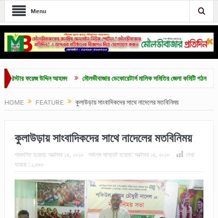
Menu
িস্টার ফয়েজ উদ্দিন আহমদ
মৌলভীবাজার ডেকোরেটার্স মালিক সমিতির জেলা কমিটি গঠন
মৌলভীব
HOME
FEATURE
কুলাউড়ায় সাংবাদিকদের সাথে নাদেলের মতবিনিময়
কুলাউড়ায় সাংবাদিকদের সাথে নাদেলের মতবিনিময়
প্রকাশিত হয়েছে:
অক্টোবর ১৫, ২০১৮
সর্বশেষ আপডেট হয়েছে:
অক্টোবর ১৫, ২০১৮
দেখা
হয়েছে :
১,৬৯৮