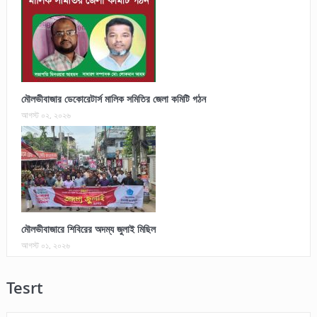
মৌলভীবাজার ডেকোরেটার্স মালিক সমিতির জেলা কমিটি গঠন
আগস্ট ০২, ২০২৬
মৌলভীবাজারে শিবিরের অদম্য জুলাই মিছিল
আগস্ট ০১, ২০২৬
Tesrt