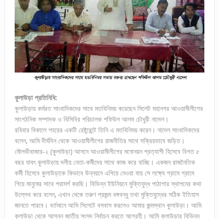
কুলাউড়া প্রতিনিধি:
কুলাউড়ায় কর্মরত সাংবাদিকদের সাথে মতবিনিময় করেছেন সিলেট মহানগর আওয়ামীলীগের
সাংগঠনিক সম্পাদক ও বিসিবির পরিচালক শফিউল আলম চৌধুরী নাদেল।
রবিবার বিকালে শহরের একটি রেষ্টুরেন্টে তিনি এ মতবিনিময় করেন। নাদেল সাংবাদিকদের
বলেন, আমি দীর্ঘদিন থেকে আওয়ামীলীগের রাজনীতির সাথে সক্রিয়ভাবে জড়িত।
মৌলভীবাজার-২ (কুলাউড়া) আসনে আওয়ামীলীগের মনোনয়ন প্রত্যাশী হিসেবে বিগত ৫
বছর যাবৎ কুলাউড়ায় দলীয় নেতা-কর্মীদের সাথে কাজ করে যাচ্ছি। একজন রাজনৈতিক
কর্মী হিসেবে কুলাউড়াকে কিভাবে উন্নয়নে এগিয়ে নেওয়া যায় সে লক্ষ্যে গ্রামে গ্রামে
গিয়ে মানুষের সাথে পরামর্শ করছি। বিভিন্ন ইউনিয়নে মুক্তিযুদ্ধ পাঠাগার স্থাপনের কথা
উল্লেখ করে বলেন, এখান থেকে তরুণ প্রজন্ম বঙ্গবন্ধু তথা মুক্তিযুদ্ধের সঠিক ইতিহাস
জানতে পারবে। বর্তমানে আমি সিলেটে বসবাস করলেও আমার জন্মস্থান কুলাউড়া। আমি
কুলাউড়া থেকে আসন্ন জাতীয় সংসদ নির্বাচন করতে আগ্রহী। আমি কুলাউড়ার বিভিন্ন