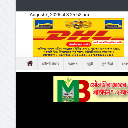
মৌলভীবাজার
বড়লেখা
জুড়ী
কুলাউড়া
রাজ