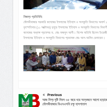
নিজস্ব প্রতিনিধি:
মৌলভীবাজার সরকারি কলেজের ইসলামের ইতিহাস ও সংস্কৃতি বিভাগের অনার্স ১ম বর
বৃহস্পতিবার (১১ অক্টোবর) দুপুরে ইসলামের ইতিহাস ও সংস্কৃতি বিভাগের বিভাগ
কলেজের অধ্যক্ষ প্রফেসর ড. মোঃ ফজলুল আলী। বিশেষ অতিথি ছিলেন ইংরেজী বি
ইসলামের ইতিহাস ও সংস্কৃতি বিভাগের প্রভাষক মোঃ আল-আমিন রেফায়েত।
Previous
আজ বিশ্ব দৃষ্টি দিবস ৩৫ বছর ধরে অন্ধজনে আলো ছড়াচ্
মৌলভীবাজার বিএনএসবি চক্ষু হাসপাতাল