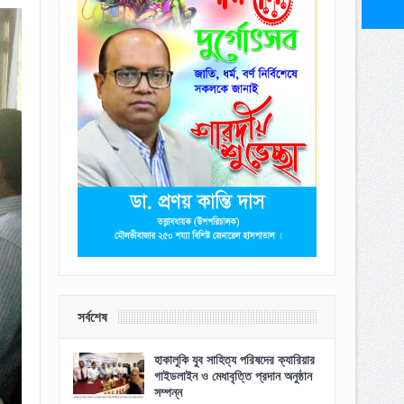
সর্বশেষ
হাকালুকি যুব সাহিত্য পরিষদের ক্যারিয়ার
গাইডলাইন ও মেধাবৃত্তি প্রদান অনুষ্ঠান
সম্পন্ন