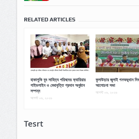
RELATED ARTICLES
হাকালুকি যুব সাহিত্য পরিষদের ক্যারিয়ার
কুলাউড়ায় জুলাই গনঅভূথান দিব
গাইডলাইন ও মেধাবৃত্তি প্রদান অনুষ্ঠান
আলোচনা সভা
সম্পন্ন
আগস্ট ০৬, ২০২৬
আগস্ট ০৬, ২০২৬
Tesrt