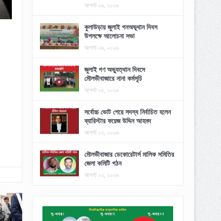
আগস্ট ০৬, ২০২৬
কুলাউড়ায় জুলাই গনঅভূথান দিবস
উপলক্ষে আলোচনা সভা
আগস্ট ০৬, ২০২৬
জুলাই গণ অভ্যুত্থান দিবসে
মৌলভীবাজারে নানা কর্মসূচি
আগস্ট ০৫, ২০২৬
সর্বোচ্চ ভোট পেয়ে সদস্য নির্বাচিত হলেন
ব্যারিস্টার ফয়েজ উদ্দিন আহমদ
আগস্ট ০৩, ২০২৬
মৌলভীবাজার ডেকোরেটার্স মালিক সমিতির
জেলা কমিটি গঠন
আগস্ট ০২, ২০২৬