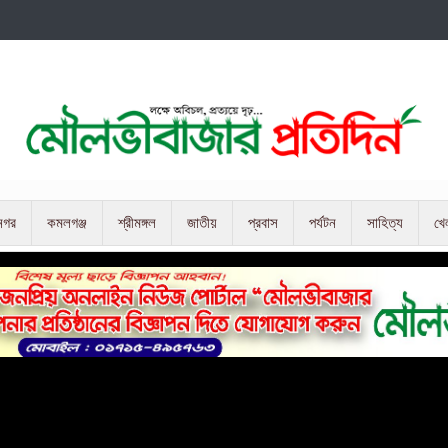
নগর
কমলগঞ্জ
শ্রীমঙ্গল
জাতীয়
প্রবাস
পর্যটন
সাহিত্য
খে