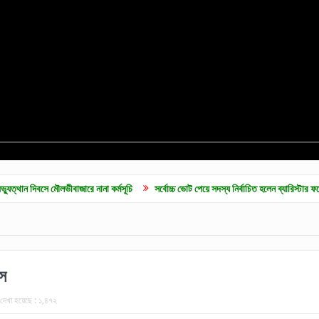
ৌলভীবাজারে নানা কর্মসূচি
সর্বোচ্চ ভোট পেয়ে সদস্য নির্বাচিত হলেন ব্যারিস্টার ফয়েজ উদ্দিন আহমদ
স
দেখা হয়েছে :
১,৪৭২