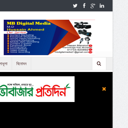
লাধূলা
বিনোদন