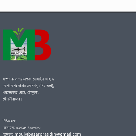
সম্পাদক ও প্রকাশকঃ হোসাইন আহমদ
যোগাযোগঃ হাসান ম্যানশন, (নিচ তলা),
শমসেরনগর রোড, চৌমূহনা,
মৌলভীবাজার।
নিউজরুম:
মোবাইল: ০১৭১৫-৪৯৫৭৬৩
ইমেইল: moulvibazarpratidin@gmail.com