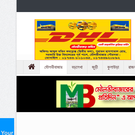
মৌলভীবাজার
বড়লেখা
জুড়ী
কুলাউড়া
রাজ