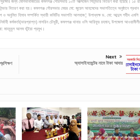
থ্য সুরক্ষার জন্য মৌলভীবাজারের কমলগঞ্জ পৌরসভায় ১০টি অক্সিজেন সিলিন্ডার বিতরণ করা হয়েছে। ১৫ র
্ডার বিতরণ করা হয়। কমলগঞ্জ পৌরসভার মেয়র মো: জুয়েল আহমেদের সভাপতিত্বে অনুষ্ঠানে প্রধান
প ও অনুমিত হিসাব সম্পর্কিত স্থায়ী কমিটির সভাপতি আলহাজ¦ উপাধ্যক্ষ ড. মো: আব্দুস শহীদ এমপি
বাহী কর্মকর্তা(ভারপ্রাপ্ত) নাসরিন চৌধুরী, কমলগঞ্জ থানার ওসি আরিফুর রহমান, উপজেলা আওয়ামীলী
ো: মাহবুবুল আলম ভুঁইয়া প্রমুখ।
Next
অ্যাসাইনমেন্টের নামে টাকা আদায়
্রশিক্ষণ