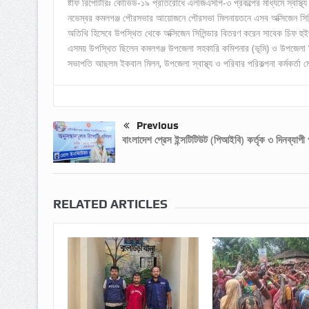
ষ্টাফ রিপোর্টারঃ কোভিড-১৯ প্রতিরোধে এলজিএসপি-৩ প্রকল্পের মাধ্যমে স্বাস্
নভেম্বর কমলগঞ্জ পৌরসভার আয়োজনে পৌরসভা মিলনায়তনে এসব অক্সিজেন সিলিন
অতিথি হিসেবে উপস্থিত থেকে অক্সিজেন সিলিন্ডার বিতরণ করেন সাবেক চিফ হুই
এসময় উপস্থিত ছিলেন কমলগঞ্জ উপজেলা সহকারি কমিশনার (ভূমি) ও উপজেলা নির্
সভাপতি আছলম ইকবাল মিলন, উপজেলা স্বাস্থ্য ও পরিবার পরিকল্পনা কর্মকর্তা ম
Previous
বাংলাদেশ প্রেস ইন্সটিটিউট (পিআইবি) কর্তৃক ৩ দিনব্যাপী প
RELATED ARTICLES