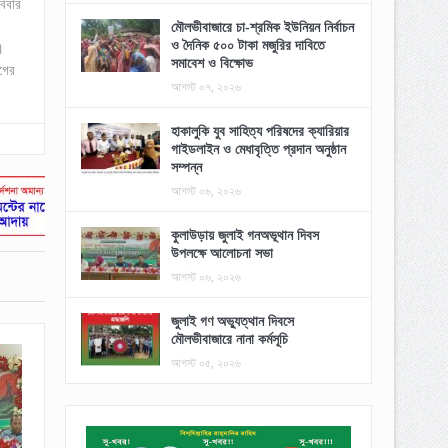
বিবার
মৌলভীবাজারে চা-শ্রমিক ইউনিয়ন নির্বাচন
ও দৈনিক ৫০০ টাকা মজুরির দাবিতে
।
সমাবেশ ও বিক্ষোভ
গের
আগস্ট ০৭, ২০২৬
হাকালুকি যুব সাহিত্য পরিষদের ক্যারিয়ার
গাইডলাইন ও মেধাবৃত্তি প্রদান অনুষ্ঠান
সম্পন্ন
আগস্ট ০৬, ২০২৬
কুলাউড়ায় জুলাই গনঅভূথান দিবস
উপলক্ষে আলোচনা সভা
আগস্ট ০৬, ২০২৬
জুলাই গণ অভ্যুত্থান দিবসে
মৌলভীবাজারে নানা কর্মসূচি
আগস্ট ০৫, ২০২৬