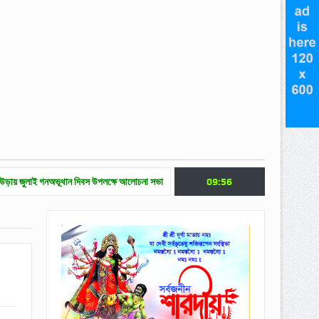
নঅভূথান দিবস উপলক্ষে আলোচনা সভা
জুলাই গণ অভ্যুত্থান দিবসে মৌলভীবাজারে নানা কর্মসূচি
09:56