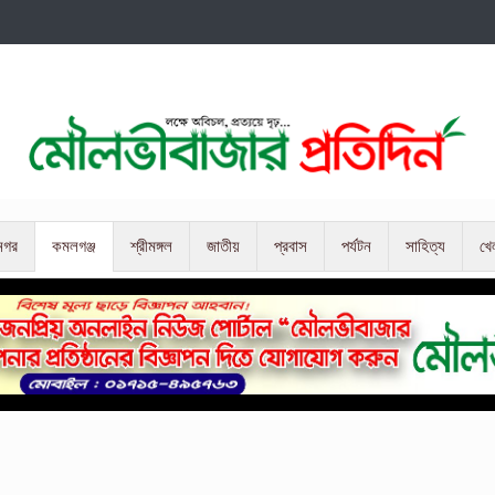
নগর
কমলগঞ্জ
শ্রীমঙ্গল
জাতীয়
প্রবাস
পর্যটন
সাহিত্য
খে