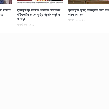
 নির্বাচন
হাকালুকি যুব সাহিত্য পরিষদের ক্যারিয়ার
কুলাউড়ায় জুলাই গনঅভূথান দিবস উপল
িতে
গাইডলাইন ও মেধাবৃত্তি প্রদান অনুষ্ঠান
আলোচনা সভা
সম্পন্ন
আগস্ট ০৬, ২০২৬
আগস্ট ০৬, ২০২৬