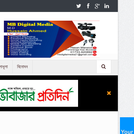
লাধূলা
বিনোদন