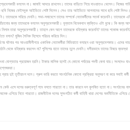
নুপ্রেবেশকারী বললেন না। জামাই আদরে রাখলেন। তাদের বাড়িতে গিয়ে দাওয়াতও খেলেন। নিজের গাড়
িক ছবি নিজের ফেইসবুক আইডিতে পোষ্ট দিলেন। সেও তার আইডিতে আপনাদের সাথে ছবি পোষ্ট দিলও
ি। তাদেরকে সরিয়ে দেননি। সভা-সমাবেশে তাদের সম্পর্কে নেতাকর্মীদের সতর্ক করেননি। তাদেরকে এ
চানোর জন্য তাদেরকে বললেন অনুপ্রবেশকারী। নূন্যতম বিবেকবান ব্যক্তিও এটা বুঝে। কি জন্য আপ
। ধরে নিলাম তারা অনুপ্রবেশকারী। তাহলে কেন আগে তাদেরকে বহিস্কার করেননি? তাদের শকোজ করেননি
বীতে বসান? মুজিব সৈনিক হিসেবে পরিচয় করিয়ে দিন।
ে ধর্ষণের ঘটনার পর আওয়ামীলীগরে একাধিক নেতাকর্মীরা মিডিয়াতে বলছেন ওরা অনুপ্রবেশকার। এদের দায়
নি থেকে বহিষ্কার করলেন না? পুলিশের হাতে তাদের তুলে দেননি। দলীয়ভাবে তাদের বিষয়ে ব্যবস্থা
ংবা যোগ্যতার প্রয়োজন হয়নি। টাকার মালিক হলেই যে কোনো পর্যায়ের পদবী কেনা যায়। সংসদেও যা
িশ্লেষকরা।
সহ প্রায় দুই তৃতীয়াংশ দলে। গ্রুপ ভারি করতে সাংগঠনিক কোনো প্রক্রিয়া অনুসরণ না করে সবাই কর্মী
ে কেউ এসে দলের গুরুত্বপূর্ণ পদে বসতে পারতো না। তার কারনে দল কুলষিত হতো না। সংগঠনের না
নেক এগিয়ে নিতে পারতো। রাজনীতিক দলের সুসংগঠিত কর্মী বাহিনী ধারা দেশের অর্থনীতিকে এগিয়ে ন