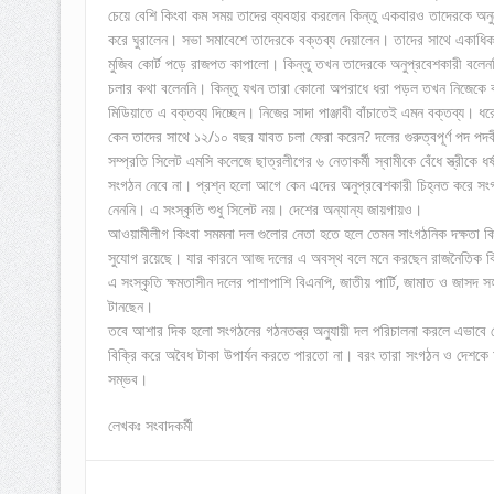
চেয়ে বেশি কিংবা কম সময় তাদের ব্যবহার করলেন কিন্তু একবারও তাদেরকে অ
করে ঘুরালেন। সভা সমাবেশে তাদেরকে বক্তব্য দেয়ালেন। তাদের সাথে একাধ
মুজিব কোর্ট পড়ে রাজপত কাপালো। কিন্তু তখন তাদেরকে অনুপ্রবেশকারী বলেনন
চলার কথা বলেননি। কিন্তু যখন তারা কোনো অপরাধে ধরা পড়ল তখন নিজেকে বাঁ
মিডিয়াতে এ বক্তব্য দিচ্ছেন। নিজের সাদা পাঞ্জাবী বাঁচাতেই এমন বক্তব্য
কেন তাদের সাথে ১২/১০ বছর যাবত চলা ফেরা করেন? দলের গুরুত্বপূর্ণ পদ পদ
সম্প্রতি সিলেট এমসি কলেজে ছাত্রলীগের ৬ নেতাকর্মী স্বামীকে বেঁধে স্ত্রীক
সংগঠন নেবে না। প্রশ্ন হলো আগে কেন এদের অনুপ্রবেশকারী চিহ্নত করে সংগঠ
নেননি। এ সংস্কৃতি শুধু সিলেট নয়। দেশের অন্যান্য জায়গায়ও।
আওয়ামীলীগ কিংবা সমমনা দল গুলোর নেতা হতে হলে তেমন সাংগঠনিক দক্ষতা কি
সুযোগ রয়েছে। যার কারনে আজ দলের এ অবস্থ বলে মনে করছেন রাজনৈতিক ব
এ সংস্কৃতি ক্ষমতাসীন দলের পাশাপাশি বিএনপি, জাতীয় পার্টি, জামাত ও জাসদ 
টানছেন।
তবে আশার দিক হলো সংগঠনের গঠনতন্ত্র অনুযায়ী দল পরিচালনা করলে এভাবে য
বিক্রি করে অবৈধ টাকা উপার্যন করতে পারতো না। বরং তারা সংগঠন ও দেশকে অ
সম্ভব।
লেখকঃ সংবাদকর্মী