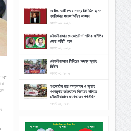
সর্বোচ্চ ভোট পেয়ে সদস্য নির্বাচিত হলেন
ব্যারিস্টার ফয়েজ উদ্দিন আহমদ
আগস্ট ০৩, ২০২৬
মৌলভীবাজার ডেকোরেটার্স মালিক সমিতির
জেলা কমিটি গঠন
আগস্ট ০২, ২০২৬
মৌলভীবাজারে শিবিরের অদম্য জুলাই
মিছিল
আগস্ট ০১, ২০২৬
ন ওরা
ীরা
গণভোটের রায় বাস্তবায়ন ও জুলাই
হরম
গণহত্যায় জড়িতদের বিচারের দাবিতে
মৌলভীবাজারে জামায়াতের গণমিছিল
আগস্ট ০১, ২০২৬
ৈধ
র