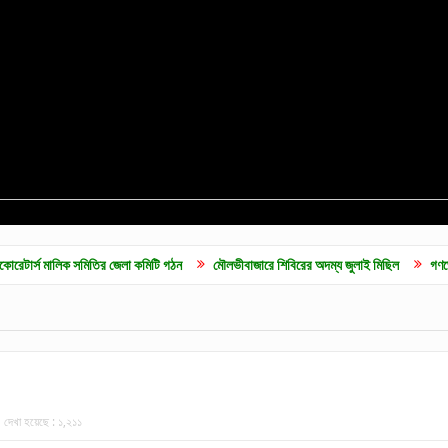
সমিতির জেলা কমিটি গঠন
মৌলভীবাজারে শিবিরের অদম্য জুলাই মিছিল
গণভোটের রায় বাস্তবা
দেখা হয়েছে :
১,২১১