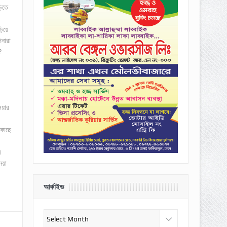
িতে
।
ড়িয়ে
নারা
?
ওয়ার
 কাছে
ম
েয়া
আর্কাইভ
আর্কাইভ