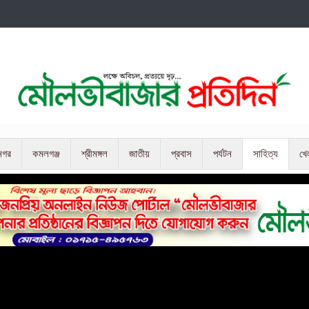
নগর
কমলগঞ্জ
শ্রীমঙ্গল
জাতীয়
প্রবাস
পর্যটন
সাহিত্য
খে