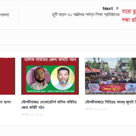
Next
ছুটি বাড়ল ৩১ অক্টোবর পর্যন্ত শিক্ষা প্রতিষ্ঠানের
 মামলা
চিত হলেন
মৌলভীবাজার ডেকোরেটার্স মালিক সমিতির
মৌলভীবাজারে শিবিরের অদম্য জুলাই 
জেলা কমিটি গঠন
আগস্ট ০১, ২০২৬
আগস্ট ০২, ২০২৬