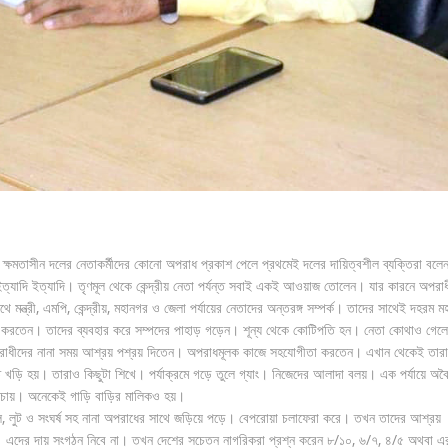
 ক্ষমতাসীন দলের নেতাকর্মীদের কোনো অপরাধ প্রকাশ পেলে প্রথমেই দলের দায়িত্বশীল ব্যক্তিরা বলে
যাদি ইত্যাদি। তৃণমূল থেকে কেন্দ্রীয় নেতা পর্যন্ত সবাই একই আওয়াজ তোলেন। যার কারনে অপরাধ
 মন্ত্রী, এমপি, কেন্দ্রীয়, মহানগর ও জেলা পর্যায়ের নেতাদের অন্তরঙ্গ সম্পর্ক। তাদের সাথেই দহরম ম
হার করতেন। তাদের ব্যবহার করে সম্পদের পাহাড় গড়েন। শূন্য থেকে কোটিপতি হন। নেতা কোথাও গেলে
রাধীদের নানা সময় আশ্রয় পশ্রয় দিতেন। অপরাধমূলক কাজে সহযোগীতা করতেন। এখান থেকেই তারা
ড়ি হয়। তারাও কিছুটা শিখে। পর্যাক্রমে গড়ে তুলে গ্যাং। নিজেদের আলাদা বলয়। এক পর্যায়ে অব
ে চায়। অনেকেই গাড়ি বাড়ির মালিকও হয়।
ি, দখল, লুট ও সংঘর্ষ সহ নানা অপরাধের সাথে জড়িয়ে পড়ে। বেপরোয়া চলাফেরা করে। তখন তাদের আশ্রয়
ছে। এদের দায় সংগঠন নিবে না। তখন দেশের সচেতন নাগরিকরা প্রশ্ন করেন ৮/১০, ৬/৭, ৪/৫ অথবা এ