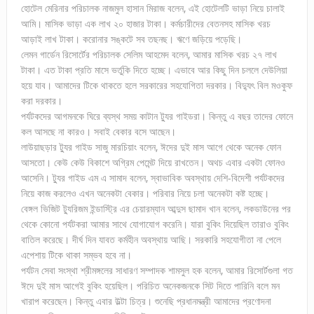
হোটেল মেরিনার পরিচালক নাজমুল হাসান মিরাজ বলেন, এই হোটেলটি ভাড়া নিয়ে চালাই
আমি। মাসিক ভাড়া এক লাখ ২০ হাজার টাকা। কর্মচারীদের বেতনসহ মাসিক খরচ
আড়াই লাখ টাকা। করোনার সঙ্কটে সব তছনছ। ঋণে জড়িয়ে পড়েছি।
লেমন গার্ডেন রিসোর্টের পরিচালক সেলিম আহমেদ বলেন, আমার মাসিক খরচ ২৭ লাখ
টাকা। এত টাকা প্রতি মাসে ভর্তুকি দিতে হচ্ছে। এভাবে আর কিছু দিন চললে দেউলিয়া
হয়ে যাব। আমাদের টিকে থাকতে হলে সরকারের সহযোগিতা দরকার। বিদ্যুৎ বিল মওকুফ
করা দরকার।
পর্যটকদের আগমনকে ঘিরে ব্যস্থ সময় কাটান ট্যুর গাইডরা। কিন্তু এ বছর তাদের ফোনে
কল আসছে না কারও। সবাই বেকার বসে আছেন।
লাউয়াছড়ার ট্যুর গাইড সাজু মারচিয়াং বলেন, ঈদের দুই মাস আগে থেকে অনেক ফোন
আসতো। কেউ কেউ বিকাশে অগ্রিম পেমেন্ট দিয়ে রাখতেন। অথচ এবার একটা ফোনও
আসেনি। ট্যুর গাইড এম এ সামাদ বলেন, স্বাভাবিক অবস্থায় দেশি-বিদেশী পর্যটকদের
নিয়ে কাজ করলেও এখন অনেকটা বেকার। পরিবার নিয়ে চলা অনেকটা কষ্ট হচ্ছে।
বেঙ্গল ভিজিট ট্যুরিজম ইন্ডাস্ট্রি এর চেয়ারম্যান আব্দুস ছামাদ খান বলেন, লকডাউনের পর
থেকে কোনো পর্যটকরা আমার সাথে যোগাযোগ করেনি। যারা বুকিং দিয়েছিল তারাও বুকিং
বাতিল করেছে। দীর্ঘ দিন যাবত কর্মহীন অবস্থায় আছি। সরকারি সহযোগীতা না পেলে
এপেশায় টিকে থাকা সম্ভব হবে না।
পর্যটন সেবা সংস্থা শ্রীমঙ্গলের সাধারণ সম্পাদক শামসুল হক বলেন, আমার রিসোর্টগুলা গত
ঈদে দুই মাস আগেই বুকিং হয়েছিল। পরিচিত অনেকজনকে সিট দিতে পারিনি বলে মন
খারাপ করেছেন। কিন্তু এবার উল্টা চিত্র। শুনেছি প্রধানমন্ত্রী আমাদের প্রণোদনা