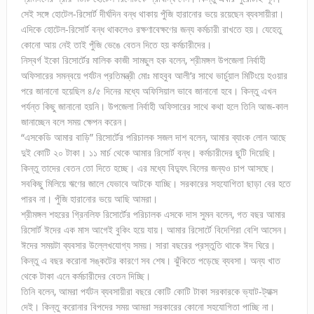
সেই সঙ্গে হোটেল-রিসোর্ট দীর্ঘদিন বন্ধ থাকায় পুঁজি হারানোর ভয়ে রয়েছেন ব্যবসায়ীরা।
এদিকে হোটেল-রিসোর্ট বন্ধ থাকলেও রক্ষণাবেক্ষণের জন্য কর্মচারী রাখতে হয়। যেহেতু
কোনো আয় নেই তাই পুঁজি ভেঙে বেতন দিতে হয় কর্মচারীদের।
নিস্বর্গ ইকো রিসোর্টের মালিক কাজী সামছুল হক বলেন, শ্রীমঙ্গল উপজেলা নির্বাহী
অফিসারের সমন্বয়ে পর্যটন প্রতিমন্ত্রী মোঃ মাহবুব আলী’র সাথে ভার্চুয়াল মিটিংয়ে হওয়ার
পরে জানানো হয়েছিল ৪/৫ দিনের মধ্যে অফিসিয়াল ভাবে জানানো হবে। কিন্তু এখন
পর্যন্ত কিছু জানানো হয়নি। উপজেলা নির্বাহী অফিসারের সাথে কথা হলে তিনি আজ-কাল
জানাচ্ছেন বলে সময় ক্ষেপন করেন।
“এসকেডি আমার বাড়ি” রিসোর্টের পরিচালক সজল দাশ বলেন, আমার ব্যাংক লোন আছে
দুই কোটি ২০ টাকা। ১১ মার্চ থেকে আমার রিসোর্ট বন্ধ। কর্মচারীদের ছুটি দিয়েছি।
কিন্তু তাদের বেতন তো দিতে হচ্ছে। এর মধ্যে বিদ্যুৎ বিলের জন্যও চাপ আসছে।
সবকিছু মিলিয়ে ঋণের জালে যেভাবে আটকে যাচ্ছি। সরকারের সহযোগিতা ছাড়া বের হতে
পারব না। পুঁজি হারানোর ভয়ে আছি আমরা।
শ্রীমঙ্গল শহরের গ্রিনলিফ রিসোর্টের পরিচালক এসকে দাস সুমন বলেন, গত বছর আমার
রিসোর্ট ঈদের এক মাস আগেই বুকিং হয়ে যায়। আমার রিসোর্টে বিদেশিরা বেশি আসেন।
ঈদের সময়টা ব্যবসার উল্লেখযোগ্য সময়। সারা বছরের প্রস্তুতি থাকে ঈদ ঘিরে।
কিন্তু এ বছর করোনা সঙ্কটের কারণে সব শেষ। ঝুঁকিতে পড়েছে ব্যবসা। অন্য খাত
থেকে টাকা এনে কর্মচারীদের বেতন দিচ্ছি।
তিনি বলেন, আমরা পর্যটন ব্যবসায়ীরা বছরে কোটি কোটি টাকা সরকারকে ভ্যাট-ট্যাক্স
দেই। কিন্তু করোনার বিপদের সময় আমরা সরকারের কোনো সহযোগিতা পাচ্ছি না।