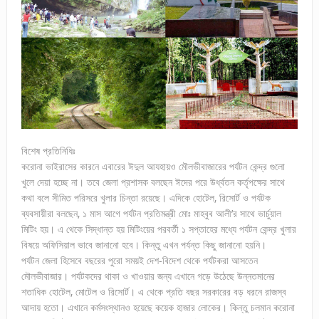
বিশেষ প্রতিনিধিঃ
করোনা ভাইরাসের কারনে এবারের ঈদুল আযহায়ও মৌলভীবাজারের পর্যটন কেন্দ্র গুলো
খুলে দেয়া হচ্ছে না। তবে জেলা প্রশাসক বলছেন ঈদের পরে উর্ধ্বতন কর্তৃপক্ষের সাথে
কথা বলে সীমিত পরিসরে খুলার চিন্তা রয়েছে। এদিকে হোটেল, রিসোর্ট ও পর্যটক
ব্যবসায়ীরা বলছেন, ১ মাস আগে পর্যটন প্রতিমন্ত্রী মোঃ মাহবুব আলী’র সাথে ভার্চুয়াল
মিটিং হয়। এ থেকে সিদ্ধান্ত হয় মিটিংয়ের পরবর্তী ১ সপ্তাহের মধ্যে পর্যটন কেন্দ্র খুলার
বিষয়ে অফিসিয়াল ভাবে জানানো হবে। কিন্তু এখন পর্যন্ত কিছু জানানো হয়নি।
পর্যটন জেলা হিসেবে বছরের পুরো সময়ই দেশ-বিদেশ থেকে পর্যটকরা আসতেন
মৌলভীবাজার। পর্যটকদের থাকা ও খাওয়ার জন্য এখানে গড়ে উঠেছে উন্নতমানের
শতাধিক হোটেল, মোটেল ও রিসোর্ট। এ থেকে প্রতি বছর সরকারের বড় ধরনে রাজস্ব
আদায় হতো। এখানে কর্মসংস্থানও হয়েছে কয়েক হাজার লোকের। কিন্তু চলমান করোনা