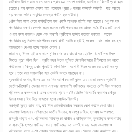
ভাইরাসে দীর্ঘ ৫ মাস যাবত জেলার প্রায় ৯০ শতাংশ হোটেল, মোটেল ও রিসোর্ট পুরো বন্ধ
রয়েছে। যার কারনে বেকার হয়ে পড়েছেন প্রায় ৫ হাজার কর্মকর্তা কর্মচারী। যার কারনে
বড় ধরনের ক্ষতির সম্মুখিন হয়েছেন পর্যটন ব্যবসায়ীরা।
খোঁজ নিয়ে জানা গেছে কর্মচারীদের বড় একটি অংশকে ছাটাই করা হয়েছে। শুধু বড় বড়
প্রতিষ্ঠানে রক্ষণা বেক্ষণের জন্য জনবল বেশী প্রয়োজন হয় তাদের কর্মচারীর একটি অংশ
এখনো কাজ করলেও ছোট এবং মাঝারি প্রতিষ্ঠান ছাটাই করেছে গণহারে। অনেক
প্রতিষ্ঠান শুধু নিরাপত্তারক্ষীদের রেখে বাকী সবাইকে ছাটাই করেছে। যারা কাজ করছেন
তাদেরকেও দেওয়া হচ্ছে অর্ধেক বেতন ।
জানা যায়, ঈদের দুই মাস আগে বুকিং শেষ হয়ে যাওয়া ৭০ হোটেল-রিসোর্ট গত ইদুল
ফিতরে পুরো ফাঁকা ছিল। প্রতি বছর ঈদের ছুটিতে মৌলভীবাজারে রীতিমতো ঢল নাতো
পর্যটকদের। কিন্তু এবার পুরোটাই ফাঁকা ছিল। আগামী ঈদুল আজহায়ও একই অবস্থা
হবে। তবে কবে স্বাভাবিক হবে কেউই বলতে পারছেন না।
ব্যবসায়ীরা জানান, ঈদের ১০-১৫ দিন আগে থেকেই বুকিং হয়ে যেতো জেলার প্রতিটি
হোটেল-রিসোর্ট। জেলার অন্য এলাকার পাশাপাশি পর্যটকদের সবচেয়ে বেশি ভীড় থাকতো
শ্রীমঙ্গল ও কমলগঞ্জে। এসব এলাকার প্রায় ৭০টি হোটেল-রিসোর্টের ব্যবসার মৌসুম
ঈদের সময়। ঈদ ঘিরে সাজানো হতো হোটেল-রিসোর্ট।
সংশ্লিষ্ট সূত্রে জানা যায়, দুই ঈদে মৌলভীবাজারে সবচেয়ে বেশি পর্যটক দেখা যায়।
কমলগঞ্জ উপজেলার লাউয়াছড়া জাতীয় উদ্যান, মাধবপুর লেইক, হামহাম জলপ্রপাত,
মনিপুরী পাড়ায় এবং শ্রীমঙ্গলের বিভিন্ন চা-বাগান ও বাইক্কাবিল, কুলাউড়ার কালাপাহাড়
ও হাকালুকি হাওরে পর্যটকরা যান। পর্যটকদের ৯৫ ভাগই থাকার জন্য কমলগঞ্জ ও
শ্রীমঙ্গলের প্রায় ৭০টি হোটেল-রিসোর্টকে প্রাধান্য দেন। কিন্তু এবার পুরোটাই শূন।