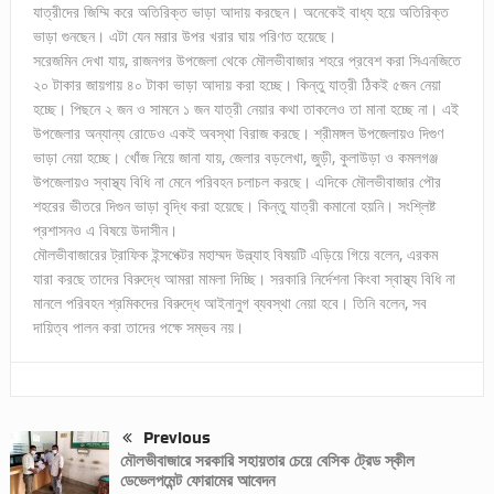
যাত্রীদের জিম্মি করে অতিরিক্ত ভাড়া আদায় করছেন। অনেকেই বাধ্য হয়ে অতিরিক্ত
ভাড়া গুনছেন। এটা যেন মরার উপর খরার ঘায় পরিণত হয়েছে।
সরেজমিন দেখা যায়, রাজনগর উপজেলা থেকে মৌলভীবাজার শহরে প্রবেশ করা সিএনজিতে
২০ টাকার জায়গায় ৪০ টাকা ভাড়া আদায় করা হচ্ছে। কিন্তু যাত্রী ঠিকই ৫জন নেয়া
হচ্ছে। পিছনে ২ জন ও সামনে ১ জন যাত্রী নেয়ার কথা তাকলেও তা মানা হচ্ছে না। এই
উপজেলার অন্যান্য রোডেও একই অবস্থা বিরাজ করছে। শ্রীমঙ্গল উপজেলায়ও দিগুণ
ভাড়া নেয়া হচ্ছে। খোঁজ নিয়ে জানা যায়, জেলার বড়লেখা, জুড়ী, কুলাউড়া ও কমলগঞ্জ
উপজেলায়ও স্বাস্থ্য বিধি না মেনে পরিবহন চলাচল করছে। এদিকে মৌলভীবাজার পৌর
শহরের ভীতরে দিগুন ভাড়া বৃদ্ধি করা হয়েছে। কিন্তু যাত্রী কমানো হয়নি। সংশ্লিষ্ট
প্রশাসনও এ বিষয়ে উদাসীন।
মৌলভীবাজারের ট্রাফিক ইন্সপেক্টর মহাম্মদ উল্ল্যাহ বিষয়টি এড়িয়ে গিয়ে বলেন, এরকম
যারা করছে তাদের বিরুদ্ধে আমরা মামলা দিচ্ছি। সরকারি নির্দেশনা কিংবা স্বাস্থ্য বিধি না
মানলে পরিবহন শ্রমিকদের বিরুদ্ধে আইনানুগ ব্যবস্থা নেয়া হবে। তিনি বলেন, সব
দায়িত্ব পালন করা তাদের পক্ষে সম্ভব নয়।
Previous
মৌলভীবাজারে সরকারি সহায়তার চেয়ে বেসিক ট্রেড স্কীল
ডেভেলপমেন্ট ফোরামের আবেদন