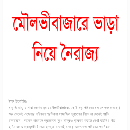
ষ্টাফ রিপোর্টারঃ
বাড়তি ভাড়ায় সারা দেশের ন্যায় মৌলভীবাজারেও ছোট-বড় পরিবহন চলাচল শুরু হয়েছে।
শুরু থেকেই এজেলার পরিবহন শ্রমিকরা সামাজিক দূরত্বের নিয়ম না মেনেই গাড়ি
চালাচ্ছেন। অনেক পরিবহন শ্রমিককে মুখে মাস্কও ব্যবহার করতে দেখা যায়নি। গত
২দিন যাবত স্বাস্থ্য’বিধি মানা হচ্ছেনা বললেই চলে। তারপরেও পরিবহন শ্রমিকরা