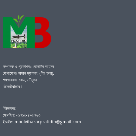
সম্পাদক ও প্রকাশকঃ হোসাইন আহমদ
যোগাযোগঃ হাসান ম্যানশন, (নিচ তলা),
শমসেরনগর রোড, চৌমূহনা,
মৌলভীবাজার।
নিউজরুম:
মোবাইল: ০১৭১৫-৪৯৫৭৬৩
ইমেইল: moulvibazarpratidin@gmail.com