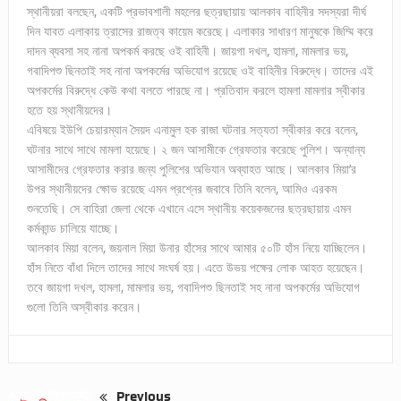
স্থানীয়রা বলছেন, একটি প্রভাবশালী মহলের ছত্রছায়ায় আলকাব বাহিনীর সদস্যরা দীর্ঘ
দিন যাবত এলাকায় ত্রাসের রাজত্ব কায়েম করেছে। এলাকার সাধারণ মানুষকে জিম্মি করে
দাদন ব্যবসা সহ নানা অপকর্ম করছে ওই বাহিনী। জায়গা দখল, হামলা, মামলার ভয়,
গবাদিপশু ছিনতাই সহ নানা অপকর্মের অভিযোগ রয়েছে ওই বাহিনীর বিরুদ্ধে। তাদের এই
অপকর্মের বিরুদ্ধে কেউ কথা বলতে পারছে না। প্রতিবাদ করলে হামলা মামলার স্বীকার
হতে হয় স্থানীয়দের।
এবিষয়ে ইউপি চেয়ারম্যান সৈয়দ এনামুল হক রাজা ঘটনার সত্যতা স্বীকার করে বলেন,
ঘটনার সাথে সাথে মামলা হয়েছে। ২ জন আসামীকে গ্রেফতার করেছে পুলিশ। অন্যান্য
আসামীদের গ্রেফতার করার জন্য পুলিশের অভিযান অব্যাহত আছে। আলকাব মিয়া’র
উপর স্থানীয়দের ক্ষোভ রয়েছে এমন প্রশ্নের জবাবে তিনি বলেন, আমিও এরকম
শুনতেছি। সে বাহিরা জেলা থেকে এখানে এসে স্থানীয় কয়েকজনের ছত্রছায়ায় এমন
কর্মকান্ড চালিয়ে যাচ্ছে।
আলকাব মিয়া বলেন, জয়নাল মিয়া উনার হাঁসের সাথে আমার ৫০টি হাঁস নিয়ে যাচ্ছিলেন।
হাঁস নিতে বাঁধা দিলে তাদের সাথে সংঘর্ষ হয়। এতে উভয় পক্ষের লোক আহত হয়েছেন।
তবে জায়গা দখল, হামলা, মামলার ভয়, গবাদিপশু ছিনতাই সহ নানা অপকর্মের অভিযোগ
গুলো তিনি অস্বীকার করেন।
Previous