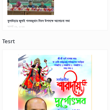
কুলাউড়ায় জুলাই গনঅভূথান দিবস উপলক্ষে আলোচনা সভা
আগস্ট ০৬, ২০২৬
Tesrt