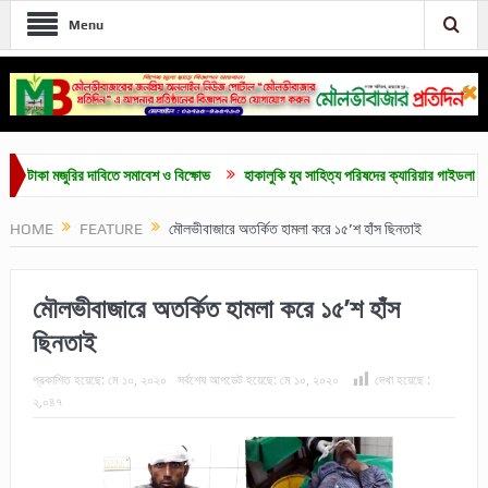
Menu
 মজুরির দাবিতে সমাবেশ ও বিক্ষোভ
হাকালুকি যুব সাহিত্য পরিষদের ক্যারিয়ার গাইডলাইন ও মেধাবৃত্
HOME
FEATURE
মৌলভীবাজারে অতর্কিত হামলা করে ১৫’শ হাঁস ছিনতাই
মৌলভীবাজারে অতর্কিত হামলা করে ১৫’শ হাঁস
ছিনতাই
প্রকাশিত হয়েছে:
মে ১০, ২০২০
সর্বশেষ আপডেট হয়েছে:
মে ১০, ২০২০
দেখা হয়েছে :
২,০৪৭