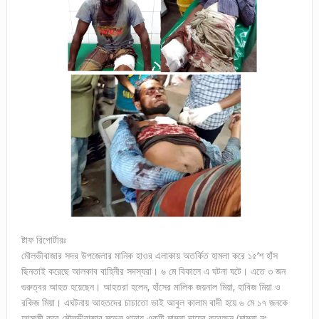
ষ্টাফ রিপোর্টারঃ
মৌলভীবাজার সদর উপজেলার মানিক হাওর এলাকায় অতর্কিত হামলা করে ১৫’শ হাঁস
ছিনতাই করেছে আলকাব বাহিনীর সদস্যরা। ৬ মে বিকালে এ ঘটনা ঘটে। এতে ৩ জন
গুরুত্বর আহত হয়েছেন। আহতরা হলেন, হাঁসের মালিক জয়নাল মিয়া, হাবিজ মিয়া ও
রকিজ মিয়া। এঘটনায় আহতদের চাচাতো ভাই আবুল কালাম বাদী হয়ে ৬ মে ১৭ জনকে
আসামী করে মৌলভীবাজার মডেল থানায় একটি মামলা দায়ের করেছেন (মামলা নং