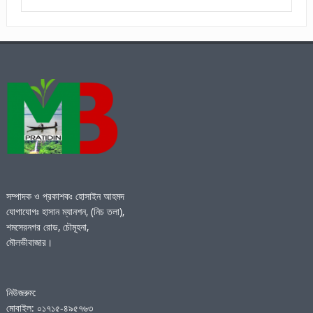
সম্পাদক ও প্রকাশকঃ হোসাইন আহমদ
যোগাযোগঃ হাসান ম্যানশন, (নিচ তলা),
শমসেরনগর রোড, চৌমূহনা,
মৌলভীবাজার।
নিউজরুম:
মোবাইল: ০১৭১৫-৪৯৫৭৬৩