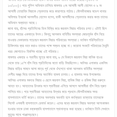
১০/১০০)। পরে পুলিশ অভিযান চালিয়ে মামলার ২নং আসামী আলী হোসেন ও ৯ নং
আসামী তোয়াহিদ মিয়াকে গ্রেফতার করে কারাগারে পাঠায়। মৌলভীবাজার মডেল থানার
অফিসার ইনচার্জ আলমগীর হোসেন বলেন, বাকী আসামীদের গ্রেফতার করার জন্য তাদের
অভিযান অব্যাহত আছে।
জানা যায়, হাঁসের প্রতিদিনের ডিম বিক্রি করে জয়নাল মিয়ার পরিবার চলত। এটাই ছিল
তাদের আয়ের একমাত্র উৎস। কিন্তু আলকাব বাহিনীর সদস্যরা জোরপূর্বক হাঁস নিয়ে
যাওয়ায় বেকায়দায় পড়েছেন জয়নাল মিয়ার পরিবারের সদস্যরা। বর্তমান পরিস্থিতিতে
চিকিৎসার ব্যয় বহন করাও তাদের পক্ষে সম্ভব হচ্ছে না। করোনা সংকটে পরিবারের দৈনন্দি
খরচ জোগাতেও হিমশিম খাচ্ছে এই পরিবার।
মামলার এজহার ও স্থানীয় সূত্রে জানা যায়, ৬ মে বিকালে জয়নাল মিয়া মানিক হাওর
থেকে তার ১৫’শ হাঁস নিয়ে প্রতিদিনের মতো বাড়ি ফিরছিলেন। আটঘর এলাকার একলিম
মিয়ার বাড়ির সামনে আসা মাত্র পূর্ব থেকে ওঁৎপেতে থাকা আলকাব বাহিনীর সদস্যরা
দেশীয় অস্ত্র দিয়ে তাদের উপর অতর্কিত হামলা চালায়। এ হামলায় সদর উপজেলার
আটঘর এলাকার মকতর মিয়ার ৩ ছেলে জয়নাল মিয়া, হাবিজ মিয়া ও রকিজ মিয়া গুরুত্ব
আহত হন। আহতদের চিৎকার শুনে স্থানীয়রা এগিয়ে আসলে আসামীরা হাঁস নিয়ে দ্রুত
পালিয়ে যায়। পরে স্থানীয়রা আহতদের উদ্ধার করে প্রথমে মৌলভীবাজার সদর
হাসপাতালে ভর্তি করেন। তাদের অবস্থার অবনতি হলে কর্তব্যরত ডাক্তার তাদেরকে
সিলেট ওসমানী হাসপাতলে রেফার্ড করেন। এদের মধ্যে জয়নাল মিয়ার অবস্থা আশংকাজন
হওয়ায় তাকে ঢাকা বক্কব্যাধি হাসপাতালে স্থানান্তর করা হয়েছে। বর্তমানে তিনি সেখানে
মৃত্যুর সাথে পাঞ্জালড়ছেন।