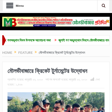
Menu
গনঅভূথান দিবস উপলক্ষে আলোচনা সভা
জুলাই গণ অভ্যুত্থান দিবসে মৌলভীবাজারে নানা কর্মসূচি
HOME
FEATURE
মৌলভীবাজারে ক্রিকেট টুর্নামেন্টের উদ্বোধন
মৌলভীবাজারে ক্রিকেট টুর্নামেন্টের উদ্বোধন
প্রকাশিত হয়েছে:
জানুয়ারি ২৩, ২০২০
সর্বশেষ আপডেট হয়েছে:
জানুয়ারি ২৩, ২০২০
দেখা
হয়েছে :
১,৪৩৬