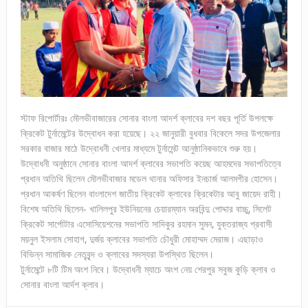
স্টাফ রিপোর্টারঃ মৌলভীবাজারের সোনার বাংলা আদর্শ ক্লাবের দশ বছর পূর্তি উপলক্ষে
ক্রিকেট টুর্নামেন্টের উদ্বোধন করা হয়েছে। ২২ জানুয়ারী বুধবার বিকেলে সদর উপজেলার
সরকার বাজার মাঠে উদ্বোধনী খেলার মাধ্যমে টুর্নামেন্ট আনুষ্ঠানিকভাবে শুরু হয়।
উদ্বোধনী অনুষ্ঠানে সোনার বাংলা আদর্শ ক্লাবের সভাপতি কয়েছ আহমদের সভাপতিত্বে
প্রধান অতিথি ছিলেন মৌলভীবাজার মডেল থানার অফিসার ইনচার্জ আলমগীর হোসেন।
প্রধান আকর্ষণ ছিলেন বাংলাদেশ জাতীয় ক্রিকেট ক্লাবের ক্রিকেটার আবু জায়েদ রাহী।
বিশেষ অতিথি ছিলেন- খালিলপুর ইউনিয়নের চেয়ারম্যান অরবিন্দু পোদ্দার বাচ্চু, সিলেট
ক্রিকেট সার্পোটার এসোসিয়েশনের সভাপতি সাদিকুর রহমান সুমন, যুক্তরাজ্য প্রবাসী
ময়নুল ইসলাম সোহাগ, দুর্জয় ক্লাবের সভাপতি চৌধুরী মোহাম্মদ মেরাজ। এছাড়াও
বিভিন্ন সামাজিক নেতৃবৃন্দ ও ক্লাবের সদস্যরা উপস্থিত ছিলেন।
টুর্নামেন্টে ৮টি টিম অংশ নিবে। উদ্বোধনী ম্যাচে অংশ নেয় শেরপুর সবুজ কুড়ি ক্লাব ও
সোনার বাংলা আর্দশ ক্লাব।