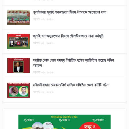
কুলাউড়ায় জুলাই গনঅভূথান দিবস উপলক্ষে আলোচনা সভা
আগস্ট ০৬, ২০২৬
জুলাই গণ অভ্যুত্থান দিবসে মৌলভীবাজারে নানা কর্মসূচি
আগস্ট ০৫, ২০২৬
সর্বোচ্চ ভোট পেয়ে সদস্য নির্বাচিত হলেন ব্যারিস্টার ফয়েজ উদ্দিন
আহমদ
আগস্ট ০৩, ২০২৬
মৌলভীবাজার ডেকোরেটার্স মালিক সমিতির জেলা কমিটি গঠন
আগস্ট ০২, ২০২৬