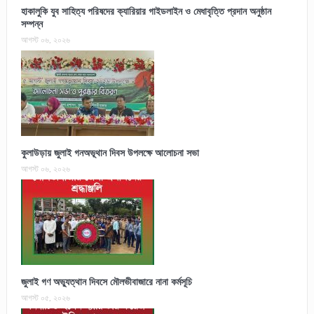
হাকালুকি যুব সাহিত্য পরিষদের ক্যারিয়ার গাইডলাইন ও মেধাবৃত্তি প্রদান অনুষ্ঠান
সম্পন্ন
আগস্ট ০৬, ২০২৬
কুলাউড়ায় জুলাই গনঅভূথান দিবস উপলক্ষে আলোচনা সভা
আগস্ট ০৬, ২০২৬
জুলাই গণ অভ্যুত্থান দিবসে মৌলভীবাজারে নানা কর্মসূচি
আগস্ট ০৫, ২০২৬