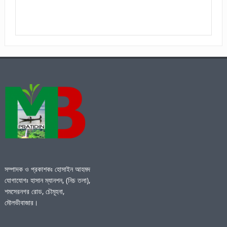
সম্পাদক ও প্রকাশকঃ হোসাইন আহমদ
যোগাযোগঃ হাসান ম্যানশন, (নিচ তলা),
শমসেরনগর রোড, চৌমূহনা,
মৌলভীবাজার।