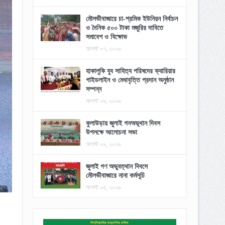
মৌলভীবাজারে চা-শ্রমিক ইউনিয়ন নির্বাচন
ও দৈনিক ৫০০ টাকা মজুরির দাবিতে
সমাবেশ ও বিক্ষোভ
আগস্ট ০৭, ২০২৬
হাকালুকি যুব সাহিত্য পরিষদের ক্যারিয়ার
গাইডলাইন ও মেধাবৃত্তি প্রদান অনুষ্ঠান
সম্পন্ন
আগস্ট ০৬, ২০২৬
কুলাউড়ায় জুলাই গনঅভূথান দিবস
উপলক্ষে আলোচনা সভা
আগস্ট ০৬, ২০২৬
জুলাই গণ অভ্যুত্থান দিবসে
মৌলভীবাজারে নানা কর্মসূচি
আগস্ট ০৫, ২০২৬