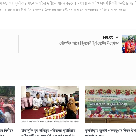
য মহানগর যুবলীগের সহ-সভাপতির দায়িত্ব পালন করছে। বাংলায় অনার্স ও মাষ্টার্স ডিগ্রী অর্জনের পর 
শে থাকাবস্থায় দীর্ঘ দিন রাজনগর উপজেলা ছাত্রলীগের সাধারন সম্পাদকের দায়িত্ব পালন করেন।
Next
মৌলভীবাজারে ক্রিকেট টুর্নামেন্টের উদ্বোধন
 নির্বাচন
হাকালুকি যুব সাহিত্য পরিষদের ক্যারিয়ার
কুলাউড়ায় জুলাই গনঅভূথান দিবস উপল
িতে
গাইডলাইন ও মেধাবৃত্তি প্রদান অনুষ্ঠান
আলোচনা সভা