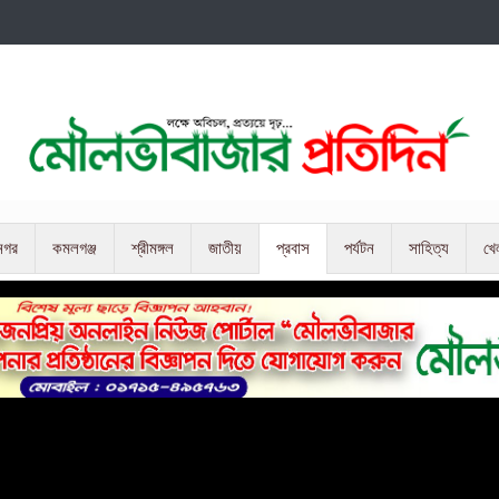
নগর
কমলগঞ্জ
শ্রীমঙ্গল
জাতীয়
প্রবাস
পর্যটন
সাহিত্য
খে