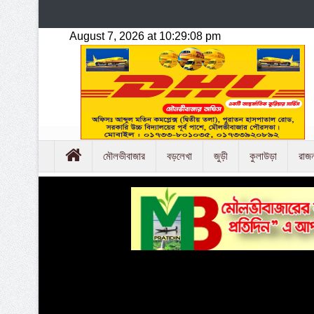
মৌলভীবাজার
বড়লেখা
জুড়ী
কুলাউড়া
রাজ