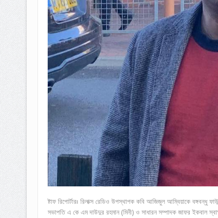
ষ্টাফ রিপোর্টারঃ রিলাক্স রেডিও উপস্থাপক কবি আজিজুল আম্বিয়াকে বঙ্গবন্ধু
সভাপতি এ কে এম দাউদুর রহমান (মিনী) ও সাধারন সম্পাদক জাফর ইকবাল স্ব