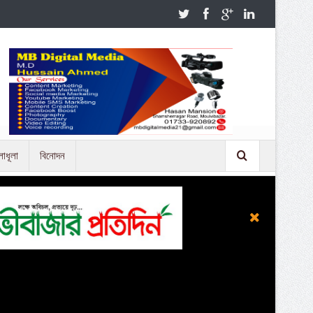
লাধূলা
বিনোদন