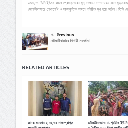
এছাড়াও তিনি ইউকে বাংলা প্রেসক্লাবের যুগ্ম সাধারন সম্পাদকের এবং যুক্তরাজ্
মৌলভীবাজারে লেখালেখি ও সাংস্কৃতিক অঙ্গনে পরিচিত মুখ হয়ে উঠেন। তিনি দে
Previous
মৌলভীবাজারে বিদায়ী সংবর্ধনা
RELATED ARTICLES
মাদক মামলার ২ বছরের সাজাপ্রাপ্ত
মৌলভীবাজারে চা-শ্রমিক ইউনিয়ন
আসামি গ্রেপ্তার
ও দৈনিক ৫০০ টাকা মজুরির দাব