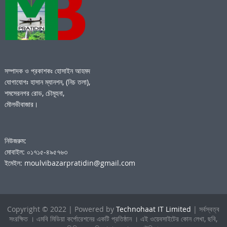
সম্পাদক ও প্রকাশকঃ হোসাইন আহমদ
যোগাযোগঃ হাসান ম্যানশন, (নিচ তলা),
শমসেরনগর রোড, চৌমূহনা,
মৌলভীবাজার।
নিউজরুম:
মোবাইল: ০১৭১৫-৪৯৫৭৬৩
ইমেইল: moulvibazarpratidin@gmail.com
Copyright © 2022 | Powered by
Technohaat IT Limited
| সর্বস্বত্ব
সংরক্ষিত । এমবি মিডিয়া কর্পোরেশনের একটি প্রতিষ্ঠান । এই ওয়েবসাইটের কোন লেখা, ছবি,