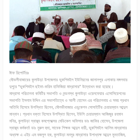
ষ্টাফ রিপোর্টারঃ
মৌভলীবাজারের কুলাউড়া উপজেলার ভুকশিমইল ইউনিয়নের জালালপুর এলাকায় মঙ্গলবার
দুপুরে “ভুকশিমইল ছইফা-করিম হাফিজিয়া মাদ্রাসার” উদ্বোধন করা হয়েছে।
মাদ্রাসা পরিচালনা কমিটির সভাপতি ও লন্ডনস্থ কুলাউড়া ওয়েলফেয়ার এসোসিয়েশনের
সভাপতি ইসলাম উদ্দিন এর সভাপতিত্বে ও আলী হোসেন এর পরিচালনায় এ সময় প্রধান
অতিথি হিসেবে উপস্থিত ছিলেন, মৌলভীবাজার এডুকেশন সোসাইটির চেয়ারম্যান আব্দুল
মান্নান। প্রধান বক্তা হিসেবে উপস্থিত ছিলেন, ইউপি চেয়ারম্যান আজিজুর রহমান
মনির, কুলাউড়া স্বাস্থ্য কমপ্লেক্সের মেডিকেল অফিসার ডাঃ জাকির হোসেন, উপজেলা
স্বাস্থ্য কর্মকর্তা ডাঃ নুরুল হুদা, সাবেক শিক্ষক আব্দুল বারী, ভুকশিমইল আলিম মাদ্রাসার
অধ্যক্ষ এ এইচ এম বজলুল হক, কুলাউড়া মনসুর মাদ্রাসার উপাধ্যক্ষ আব্দুল মুনতাজিম,