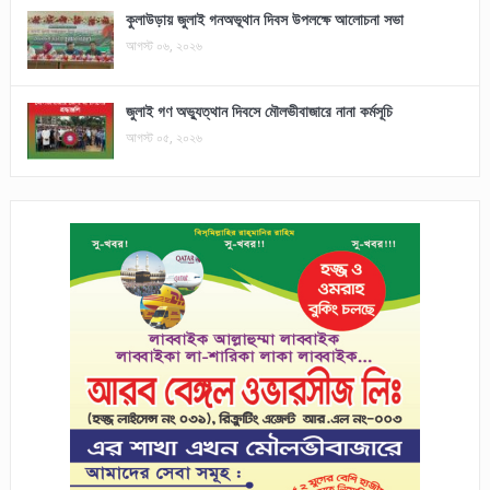
কুলাউড়ায় জুলাই গনঅভূথান দিবস উপলক্ষে আলোচনা সভা
আগস্ট ০৬, ২০২৬
জুলাই গণ অভ্যুত্থান দিবসে মৌলভীবাজারে নানা কর্মসূচি
আগস্ট ০৫, ২০২৬