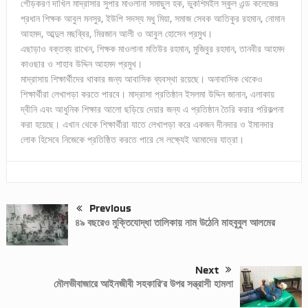
গৌড়করণ দাখিল মাদ্রাসার সুপার মাওলানা সমাছুল হক, ভুকশিমইল স্কুল এন্ড কলেজের
প্রধান শিক্ষক আবুল মনসুর, ইউপি সদস্য মধু মিয়া, সমাজ সেবক আতিকুর রহমান, নোমান
আহমদ, আব্দুল মছব্বির, মিরজান আলী ও আবুল হোসেন প্রমুখ।
এছাড়াও বক্তব্য রাখেন, শিক্ষক মাওলানা মতিউর রহমান, মুজিবুর রহমান, তানবীর আহমদ
কাওছার ও শাহাব উদ্দিন আহমদ প্রমুখ।
মাদ্রাসায় শিক্ষার্থীদের থাকার জন্য আবাসিক ব্যবস্থা রয়েছে। অনাবাসিক থেকেও
শিক্ষার্থীরা লেখাপড়া করতে পারবে। মাদ্রাসা প্রতিষ্ঠান ইসলমা উদ্দিন জানান, এলাকায়
দ্বীনি এবং আধুনিক শিক্ষার আলো ছড়িয়ে দেয়ার জন্য এ প্রতিষ্ঠান তৈরি করার পরিকল্পনা
করা হয়েছে। এখান থেকে শিক্ষার্থীরা যাতে লেখাপড়া করে একজন দীনদার ও ইমানদার
লোক হিসেবে নিজেকে প্রতিষ্ঠিত করতে পারে সে লক্ষ্যেই আমাদের যাত্রা।
Previous
৪৯ বছরেও মুক্তিযোদ্ধা তালিকায় নাম উঠেনি মাহবুবুল আলমের
Next
মৌলভীবাজারে আইনজীবী সহকারি’র উপর সন্ত্রাসী হামলা