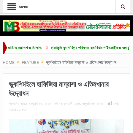
Menu
াবিতে সমাবেশ ও বিক্ষোভ
হাকালুকি যুব সাহিত্য পরিষদের ক্যারিয়ার গাইডলাইন ও মেধাবৃত্তি প্রদান 
HOME
FEATURE
ভুকশিমইলে হাফিজিয়া মাদ্রাসা ও এতিমখানার উদ্বোধন
ভুকশিমইলে হাফিজিয়া মাদ্রাসা ও এতিমখানার
উদ্বোধন
প্রকাশিত হয়েছে:
জানুয়ারি ০৮, ২০২০
সর্বশেষ আপডেট হয়েছে:
জানুয়ারি ০৮, ২০২০
দেখা
হয়েছে :
১,৪৩৯