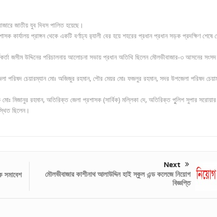
ীবাজারে জাতীয় যুব দিবস পালিত হয়েছে।
কার্যালয় প্রাঙ্গন থেকে একটি বর্ণাঢ্য র‌্যালী বের হয়ে শহরের প্রধান প্রধান সড়ক প্রদক্ষিণ শেষে 
্মকর্তা জসীম উদ্দিনের পরিচালনায় আলোচনা সভায় প্রধান অতিথি ছিলেন মৌলভীবাজার-৩ আসনের সংসদ
েলা পরিষদ চেয়ারম্যান মোঃ অজিজুর রহমান, পৌর মেয়র মোঃ ফজলুর রহমান, সদর উপজেলা পরিষদ চেয়াম
মোঃ মিজানুর রহমান, অতিরিক্ত জেলা প্রশাসক (সার্বিক) মল্লিকা দে, অতিরিক্ত পুুলিশ সুপার সরোয়ার
স্থিত ছিলেন।
Next
মৌলভীবাজার কাশীনাথ আলাউদ্দিন হাই স্কুল এন্ড কলেজে নিয়োগ
ক সমাবেশ
বিজ্ঞপ্তি