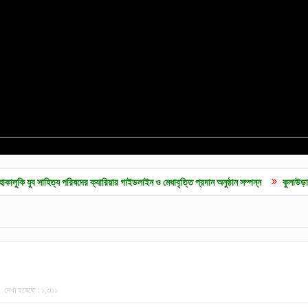
িত্য পরিষদের ক্যারিয়ার গাইডলাইন ও মেধাবৃত্তি প্রদান অনুষ্ঠান সম্পন্ন
কুলাউড়ায় জুলাই গনঅভূ
দেখা হয়েছে :
১,৩১১