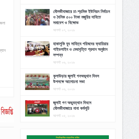
মৌলভীবাজারে চা-শ্রমিক ইউনিয়ন নির্বাচন
ও দৈনিক ৫০০ টাকা মজুরির দাবিতে
সমাবেশ ও বিক্ষোভ
জেলা
আগস্ট ০৭, ২০২৬
হাকালুকি যুব সাহিত্য পরিষদের ক্যারিয়ার
গাইডলাইন ও মেধাবৃত্তি প্রদান অনুষ্ঠান
্যান
সম্পন্ন
আগস্ট ০৬, ২০২৬
কুলাউড়ায় জুলাই গনঅভূথান দিবস
উপলক্ষে আলোচনা সভা
আগস্ট ০৬, ২০২৬
জুলাই গণ অভ্যুত্থান দিবসে
মৌলভীবাজারে নানা কর্মসূচি
আগস্ট ০৫, ২০২৬