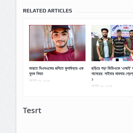
RELATED ARTICLES
ভারতে বিএসএফের গুলিতে কুলাউড়ার এক
ছড়িয়ে পড়া ভিডিওকে ‘এআই’ দ
যুবক নিহত
নাসেরের: সাইবার মামলায় গ্রে
১
আগস্ট ০৯, ২০২৬
আগস্ট ০৮, ২০২৬
Tesrt