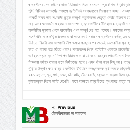
ছাত্রলীগের নেতাকর্মীদের হাতে নির্মমভাবে নিহত বাংলাদেশ প্রকৌশল বিশ্ববি
তুষ্ট? বিভিন্ন অপকর্মের মাধ্যমে প্রতিদিনই সংবাদপত্রে শিরোনামা হচ্ছে। এ
পরবর্তী সময়ে নানা সংকটের মুহূর্তে জনমুখী আন্দোলনের নেতৃত্ব দেয়ার ইতিহা
না। এসব অপকর্মের মাধ্যমে বাংলাদেশের ছাত্ররাজনীতির ইতিহাসকে ছাত্রলীগ
রাজনীতির মূলধারা থেকে ছাত্রলীগ এখন সম্পূর্ণ বের হয়ে পড়েছে। সমাজের ক
সংগঠনটির সঙ্গে জড়িত ছিলেন তারা আজ সবাই বর্তমান ছাত্রলীগের কর্মকান্ডের
নির্বাচনে বিজয়ী হয়ে আওয়ামী লীগ ক্ষমতা গ্রহণের পর থেকেই নেতাকর্মীরা খুন, হত্
তারা বেপরোয়া হয়ে উঠতে থাকে। সারাদেশের শিক্ষা প্রতিষ্ঠান গুলোতে ছাত্রলীগের
ভবিষ্যৎ গড়ার স্থান শিক্ষা প্রতিষ্ঠানকে তারা মাদক ও অস্ত্রের গোডাউনে পরি
শিক্ষকরা পর্যন্ত তাদের হাতে নির্যাতনের হচ্ছে। এসব ঘটনা নতুন কিছু নয়। ছা
পুঁড়িয়ে উল্লাস করে ছাত্র রাজনীতির ইতিহাসে কলঙ্কজনক সৃষ্টি করেছে ছাত্রল
রক্ত ঝড়ানো, খুন, ধর্ষণ, দখল, চাঁদাবাজি, টেন্ডারবাজি, কোন্দল ও সন্ত্রাস 
দৃষ্টান্তমূলক বিচার জাতি দেখেনি। ফলে বর্তমানে ছাত্রলীগের নৃশংসতার মাত্রা
Previous
মৌলভীবাজারে মা সমাবেশ