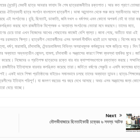
দ্যালয়ের (বুয়েট) মেধাবী ছাত্র আবরার ফাহাদ কি শেষ ছাত্ররাজনীতির রক্তপাত। আর কত প্রাণে তোমরা
কসময়ের ঐতিহ্যবাহী ছাত্র সংগঠন বাংলাদেশ ছাত্রলীগ। ভাষা আন্দোলন থেকে শুরু করে স্বাধীনতার আগে
স রয়েছে এই সংগঠনের। চুরি, ছিনতাই, ডাকাতি, জমি দখল ও ধর্ষণসহ এমন কোনো অপকর্ম নেই যা তারা ক
 কলঙ্কিত করছে বলে রাজনীতিক বিশ্লেষক ও অন্যান্য সংগঠনের নেতারা মনে করছেন। তাদের মতে,
ল্যাণের চেয়ে তারা এখন নিজেদের আখের গোছানোর কাজেই বেশি ব্যস্ত। জানা গেছে, অতীতে যারা এই
 ওপর চরমভাবে ক্ষিপ্ত। ছাত্রলীগ নেতাকর্মীদের এসব অপকর্ম দীর্ঘদিন ধরেই চলে আসছে। বিশেষ করে 
যা, ধর্ষণ, মারামারি, চাঁদাবাজি, টেন্ডারবাজিসহ বিভিন্ন অপরাধমূলক কর্মকান্ডের সঙ্গে জড়িয়ে পড়ে। দিন 
 অব্যাহত অভ্যন্তরীন কোন্দল, হামলা, চাঁদাবাজী ও সন্ত্রাসের কারণে শিক্ষা ব্যবস্থা হুমকির মুখে। জা
ণত করেছে। নিজেদের ও প্রতিপক্ষ ছাত্রদের রক্তে বার বার ক্যাম্পাসগুলোকে রক্তাক্ত করছে। সম্মানি
ত্র রাজনীতির ইতিহাসকে বারবার কলঙ্কিত করেছে তারা। জবি’তে ধর্ষণের সেঞ্চুরি ও এমসি কলেজের ছাত্
ীগই। একই ভাবে শিক্ষা প্রতিষ্ঠানের বাইরেও সমানভাবে চলছে তাদের অব্যাহত তান্ডব। ছাত্র-শিক্ষকের
দিয়ে ছাত্রলীগের ইতিহাস পরিপূর্ণ। যা জনগণ বছরের পর বছর দেখে আসছে। অথচ এসব সন্ত্রাসের জন্য কোন
 আরো বেড়ে যাচ্ছে।
Next
মৌলভীবাজারে ছিনতাইকারী চক্রের ৬ সদস্য আটক