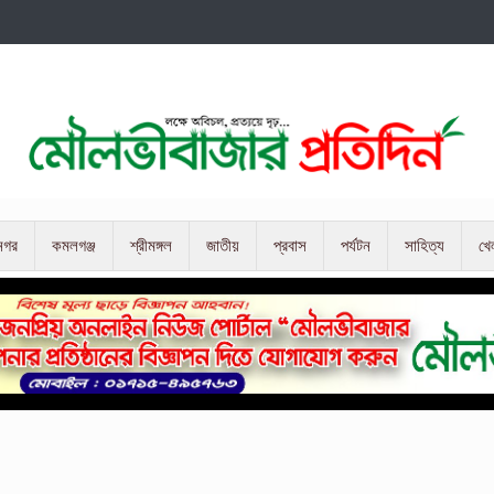
নগর
কমলগঞ্জ
শ্রীমঙ্গল
জাতীয়
প্রবাস
পর্যটন
সাহিত্য
খে