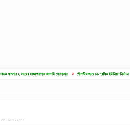
 ২ বছরের সাজাপ্রাপ্ত আসামি গ্রেপ্তার
মৌলভীবাজারে চা-শ্রমিক ইউনিয়ন নির্বাচন ও দৈনিক ৫০০ 
দেখা হয়েছে :
১,৩৭৯