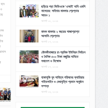
 হবে
ছড়িয়ে পড়া ভিডিওকে ‘এআই’ দাবি এমপি
 ও
নাসেরের: সাইবার মামলায় গ্রেপ্তার
রছে
আরও ১
আগস্ট ০৮, ২০২৬
সংসদ
মাদক মামলার ২ বছরের সাজাপ্রাপ্ত
দিন
আসামি গ্রেপ্তার
তির
আগস্ট ০৭, ২০২৬
ত
রাবাস
মৌলভীবাজারে চা-শ্রমিক ইউনিয়ন নির্বাচন
ও দৈনিক ৫০০ টাকা মজুরির দাবিতে
সমাবেশ ও বিক্ষোভ
ো
আগস্ট ০৭, ২০২৬
হাকালুকি যুব সাহিত্য পরিষদের ক্যারিয়ার
গাইডলাইন ও মেধাবৃত্তি প্রদান অনুষ্ঠান
সম্পন্ন
আগস্ট ০৬, ২০২৬