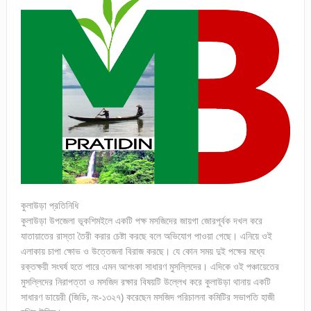
কুলাউড়া প্রতিনিধি
কুলাউড়া উপজেলা ভূকশিমইলে একটি পক্ষ মসজিদের জায়গা জোরপূর্বক দখল করে
যাতায়াতের রাস্তা তৈরী করার চেষ্টা করছে বলে অভিযোগ পাওয়া গেছে। এনিয়ে ওই
এলাকায় চাপা ক্ষোভ ও উত্তেজনা বিরাজ করছে। যে কোন সময় দুই পক্ষের মধ্যে
রক্তক্ষয়ী সংঘর্ষ হতে পারে এমন আশংকা সাধারণ মুসল্লিদের। এদিকে ওই পঞ্চায়েতের
মুসল্লিদের নিরাপত্তা ও মসজিদ রক্ষার বিষয়টি উল্লেখ করে কুলাউড়া থানায় একটি
সাধারণ ডায়েরী (জিডি, নং-১৩২৭) করেছেন মসজিদ পরিচালনা কমিটির সভাপতি হাজী