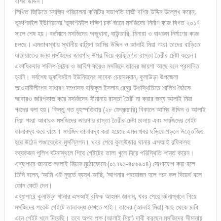
বশির উদ্দিন।
লিখিত জিডিতে মসজিদ পরিচালনা কমিটির সভাপতি হাজী বশির উদ্দিন উল্লেখ করেন,
ভূকশিমইল ইউনিয়নের ‘ভূকশিমইল দক্ষিণ চক’ জামে মসজিদের নির্মাণ কাজ বিগত ২০১৭
সালে শেষ হয়। বর্তমানে মসজিদের অজুখানা, বাউন্ডারি, মিনারা ও বাথরুম নির্মাণের কাজ
চলছে। এমতাবস্থায় স্থানীয় বাসিন্দা আমির উদ্দিন ও আলাই মিয়া গংরা তাদের বাড়িতে
যাতায়াতের জন্য মসজিদের জায়গার উপর দিয়ে ব্যক্তিগত রাস্তা তৈরীর চেষ্টা করেন।
একাধিকবার শালিশ-বৈঠক ও জারিপ করেও মসজিদে তাদের জায়গা আছে বলে প্রমানিত
হয়নি। সর্বশেষ ভূকশিমইল ইউনিয়নের সাবেক চেয়ারম্যান, কুলাউড়া উপজেলা
আওয়ামীলীগের সাধারণ সম্পাদক রফিকুল ইসলাম রেনুর উপস্থিতিতে শালিশ বৈঠকে
আবারও জরিপকাজ করে মসজিদের সীমানায় রাস্তা তৈরী না করার জন্য আলাই মিয়া
গংদের বলা হয়। কিন্তু গত বৃহস্পতিবার (২৮ ফেব্রুয়ারি) বিকালে আমির উদ্দিন ও আলাই
মিয়া গংরা আবারও মসজিদের জায়গায় রাস্তা তৈরীর চেষ্টা চালায় এবং মসজিদের গেইট
তালাবদ্ধ করে রাখে। মসজিদ তালাবদ্ধ করা হয়েছে এমন খবর ছড়িয়ে পড়লে উত্তেজিত
হয়ে উঠেন পঞ্চায়েতের মুসল্লিগন। খবর পেয়ে কুলাউড়ার থানার এসআই রফিকসহ
কয়েকজন পুলিশ ঘটনাস্থলে গিয়ে গেইটের তালা খুলে দিয়ে পরিস্থিতি শান্ত করেন।
এব্যাপারে জানতে আলাই মিয়ার মুঠোফোনে (০১৭৯১-৪৫৬৯০৪) যোগাযোগ করা হলে
তিনি বলেন, ‘আমি এই মুহুর্তে ব্যস্থ আছি, ‘আপনার প্রয়োজন হলে পরে কল দিয়েন’ বলে
ফোন কেটে দেন।
এব্যাপারে কুলাউড়া থানার এসআই রফিক আহমদ জানান, খবর পেয়ে ঘটনাস্থলে গিয়ে
মসজিদের পকেট গেইটে তালাবদ্ধ দেখতে পাই। তাদের (আলাই মিয়া) কাছ থেকে চাবি
এনে গেইট খুলে দিয়েছি। তবে অপর পক্ষ (আলাই মিয়া) দাবী করছেন মসজিদের সীমানায়