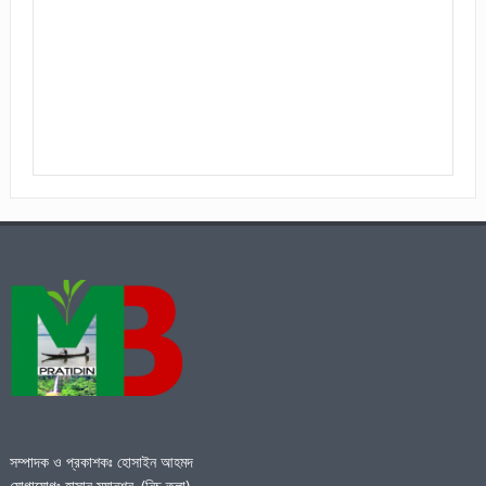
সম্পাদক ও প্রকাশকঃ হোসাইন আহমদ
যোগাযোগঃ হাসান ম্যানশন, (নিচ তলা),