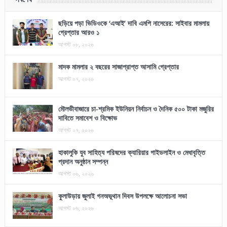
ছড়িয়ে পড়া ভিডিওকে ‘এআই’ দাবি এমপি নাসেরের: সাইবার মামলায়
গ্রেপ্তার আরও ১
আগস্ট ০৮, ২০২৬
মাদক মামলার ২ বছরের সাজাপ্রাপ্ত আসামি গ্রেপ্তার
আগস্ট ০৭, ২০২৬
মৌলভীবাজারে চা-শ্রমিক ইউনিয়ন নির্বাচন ও দৈনিক ৫০০ টাকা মজুরির
দাবিতে সমাবেশ ও বিক্ষোভ
আগস্ট ০৭, ২০২৬
হাকালুকি যুব সাহিত্য পরিষদের ক্যারিয়ার গাইডলাইন ও মেধাবৃত্তি
প্রদান অনুষ্ঠান সম্পন্ন
আগস্ট ০৬, ২০২৬
কুলাউড়ায় জুলাই গনঅভূথান দিবস উপলক্ষে আলোচনা সভা
আগস্ট ০৬, ২০২৬