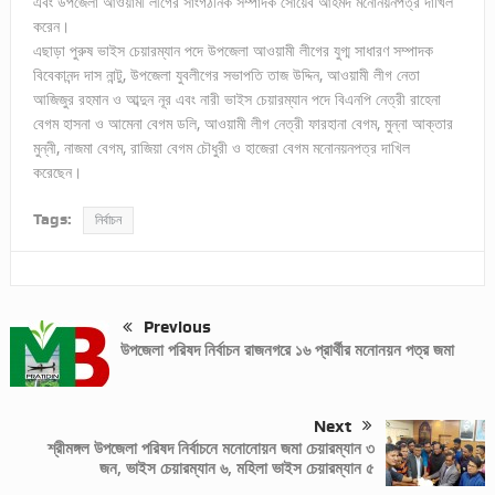
এবং উপজেলা আওয়ামী লীগের সাংগঠনিক সম্পাদক সোয়েব আহমদ মনোনয়নপত্র দাখিল
করেন।
এছাড়া পুরুষ ভাইস চেয়ারম্যান পদে উপজেলা আওয়ামী লীগের যুগ্ম সাধারণ সম্পাদক
বিবেকানন্দ দাস নান্টু, উপজেলা যুবলীগের সভাপতি তাজ উদ্দিন, আওয়ামী লীগ নেতা
আজিজুর রহমান ও আব্দুন নূর এবং নারী ভাইস চেয়ারম্যান পদে বিএনপি নেত্রী রাহেনা
বেগম হাসনা ও আমেনা বেগম ডলি, আওয়ামী লীগ নেত্রী ফারহানা বেগম, মুন্না আক্তার
মুন্নী, নাজমা বেগম, রাজিয়া বেগম চৌধুরী ও হাজেরা বেগম মনোনয়নপত্র দাখিল
করেছেন।
Tags:
নির্বাচন
Previous
উপজেলা পরিষদ নির্বাচন রাজনগরে ১৬ প্রার্থীর মনোনয়ন পত্র জমা
Next
শ্রীমঙ্গল উপজেলা পরিষদ নির্বাচনে মনোনোয়ন জমা চেয়ারম্যান ৩
জন, ভাইস চেয়ারম্যান ৬, মহিলা ভাইস চেয়ারম্যান ৫