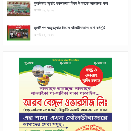
কুলাউড়ায় জুলাই গনঅভূথান দিবস উপলক্ষে আলোচনা সভা
আগস্ট ০৬, ২০২৬
জুলাই গণ অভ্যুত্থান দিবসে মৌলভীবাজারে নানা কর্মসূচি
আগস্ট ০৫, ২০২৬