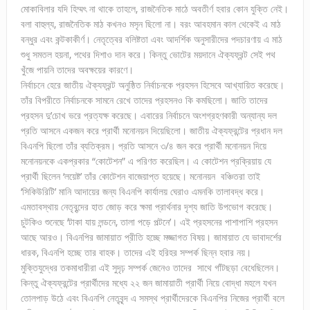
মোকাবিলার যদি হিম্মৎ না থাকে তাহলে, রাজনৈতিক মাঠে অবতীর্ণ হবার কোন যুক্তি নেই।
বলা বাহুল্য, রাজনৈতিক মাঠ কখনও মসৃন ছিলো না। বরং আবহমান কাল থেকেই এ মাঠ
বন্ধুর এবং কন্টকাকীর্ণ। নেতৃত্বের বলিষ্টতা এবং আদর্শিক অনুসারীদের পদচারণায় এ মাঠ
শুধু সমতল হয়না, পথের দিশাও দান করে। কিন্তু ভোটের ময়দানে ঐক্যফ্রন্ট সেই পথ
খুঁজে পায়নি তাদের অবক্ষয়ের কারণে।
নির্বাচনে হেরে জাতীয় ঐক্যফ্রন্ট অনুষ্ঠিত নির্বাচনকে প্রহসন হিসেবে আখ্যায়িত করেছে।
তাঁর বিপরীতে নির্বাচনকে সামনে রেখে তাদের প্রহসনও কি কমছিলো। জাতি তাদের
প্রহসন দু’চোখ ভরে প্রত্যক্ষ করেছে। এবারের নির্বাচনে অংশগ্রহণকারী অন্যান্য দল
প্রতি আসনে একজন করে প্রার্থী মনোনয়ন দিয়েছিলো। জাতীয় ঐক্যফ্রন্টের প্রধান দল
বিএনপি ছিলো তাঁর ব্যতিক্রম। প্রতি আসনে ৩/৪ জন করে প্রার্থী মনোনয়ন দিয়ে
মনোনয়নকে একপ্রকার “কোটেশন” এ পরিণত করেছিল। এ কোটেশন প্রক্রিয়ায় যে
প্রার্থী ছিলেন ‘লয়েষ্ট’ তাঁর কোটেশন বাজেয়াপ্ত হয়েছে। মনোনয়ন বঞ্চিতরা তাই
‘সিকিউরিটি’ মানি আদায়ের জন্য বিএনপি কার্যালয় ঘেরাও এমনকি তালাবদ্ধ করে।
এমতাবস্থায় নেতৃবৃন্দের হাত জোড় করে ক্ষমা প্রার্থনার দৃশ্য জাতি উপভোগ করেছে।
চুটকিও শুনেছে ‘টাকা যায় লন্ডনে, তালা পড়ে পল্টনে’। এই প্রহসনের পাশাপাশি প্রহসন
আছে আরও। বিএনপির জামায়াত প্রীতি হচ্ছে মজ্জাগত বিষয়। জামায়াত যে ভাবাদর্শের
ধারক, বিএনপি হচ্ছে তার বাহক। তাদের এই হরিহর সম্পর্ক ছিন্ন হবার নয়।
মুক্তিযুদ্ধের তকমাধারীরা এই সুদৃঢ় সম্পর্ক জেনেও তাদের সাথে গাঁটছড়া বেধেছিলেন।
কিন্তু ঐক্যফ্রন্টের প্রার্থীদের মধ্যে ২২ জন জামায়াতী প্রার্থী নিয়ে বোদ্ধা মহলে যখন
তোলপাড় উঠে এবং বিএনপি নেতৃবৃন্দ এ সমস্থ প্রার্থীদেরকে বিএনপির নিজের প্রার্থী বলে