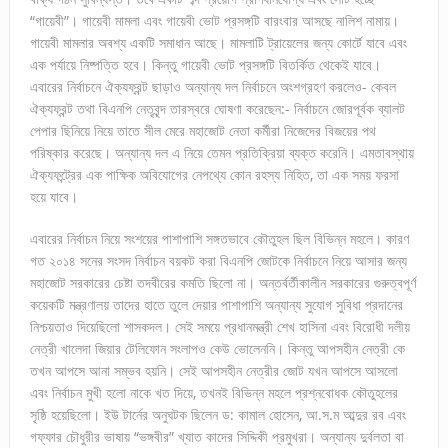
“গায়েবী”। গায়েবী মামলা এবং গায়েবী ভোট প্রসঙ্গটি বারংবার আসছে নালিশ নামায়।
গায়েবী মামলার অবশ্য একটি সমাধান আছে। মামলাটি ট্রায়েলের জন্য কোর্টে যাবে এবং
এক পর্যায়ে নিষ্পত্তি হবে। কিন্তু গায়েবী ভোট প্রসঙ্গটি বিতর্কিত থেকেই যাবে।
এবারের নির্বাচনে ঐক্যফ্রন্ট ছাড়াও অন্যান্য দল নির্বাচনে অংশগ্রহণ করলেও- কেবল
ঐক্যফ্রন্ট তথা বিএনপি নেতৃবৃন্দ তারস্বরে ঘোষণা করেছেন:- নির্বাচনে জোরপূর্বক ব্যালট
পেপার ছিনিয়ে নিয়ে তাতে সীল মেরে মহাজোট নেতা কর্মীরা নিজেদের বিজয়ের পথ
পরিষ্কার করেছে। অন্যান্য দল এ নিয়ে তেমন প্রতিক্রিয়া ব্যক্ত করেনি। এমতাবস্থায়
ঐক্যফন্ট্রের এক পাক্ষিক অবিযোগের নেপথ্যে কোন রহস্য নিহিত, তা এক সময় ফরসা
হয়ে যাবে।
এবারের নির্বাচন নিয়ে সংশয়ের পাশাপাশি সঙ্গতভাবে কৌতুহল ছিল বিভিন্ন মহলে। কারণ
গত ২০১৪ সনের সংসদ নির্বাচন বয়কট করা বিএনপি জোটকে নির্বাচনে নিয়ে আসার জন্য
মহাজোট সরকারের চেষ্টা তদবীরের কমতি ছিলো না। অন্তর্বর্তীকালীন সরকারের গুরুত্বপূর্ণ
কয়েকটি মন্ত্রণালয় তাদের হাতে তুলে দেয়ার পাশাপাশি অন্যান্য সুযোগ সুবিধা প্রদানের
নিশ্চয়তাও দিয়েছিলো শাসকদল। সেই সময়ে প্রধানমন্ত্রী শেখ হাসিনা এবং বিরোধী দলীয়
নেত্রী খালেদা জিয়ার টেলিফোন সংলাপও কেউ ভোলেননি। কিন্তু আপসহীন নেত্রী কে
তখন আপসে আনা সম্ভব হয়নি। সেই আপসহীন নেত্রীর জোট যখন আপসে আসলো
এবং নির্বাচন মুখী হলো নাকে খত দিয়ে, তখনই বিভিন্ন মহলে প্রশ্নবোধক কৌতুহলের
সৃষ্ঠি হয়েছিলো। ইউ টার্নের অনুঘটক ছিলেন ড: কামাল হোসেন, আ.স.ম আব্দুর রব এবং
গফ্ফার চৌধুরীর ভাষায় “ভঙ্গবীর” খ্যাত কাদের সিদ্দিকী প্রমুখরা। অন্যান্য দুর্বলতা বা