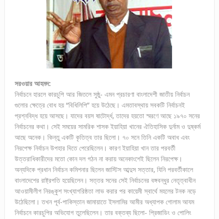
সরওয়ার আহমদ:
নির্বাচনে হারলে কারচুপি আর জিতলে সুষ্ঠু- এমন প্রচারণা বাংলাদেশী জাতীয় নির্বাচন
গুলোর ক্ষেত্রে বোধ হয় “বিধিলিপি” হয়ে উঠেছে। এমতাবস্থায় সবকটি নির্বাচনই
প্রশ্নবিদ্ধ হয়ে আসছে। যাদের বয়স ষাটোর্দ্ধ, তাদের হয়তো স্মরণে আছে ১৯৭০ সনের
নির্বাচনের কথা। সেই সময়ের সামরিক শাসক ইয়াহিয়া খানের ঐতিহাসিক দুর্নাম ও দুষ্কর্ম
আছে অনেক। কিন্তু একটি কৃতিত্ব তার ছিলো। ৭০ সনে তিনি একটি অবাধ এবং
নিরপেক্ষ নির্বাচন উপহার দিতে পেরেছিলেন। কারণ ইয়াহিয়া খান তার পরবর্তী
উত্তরাধিকারীদের মতো কোন দল গঠন না করায় অনেকাংশেই ছিলেন নিরপেক্ষ।
অন্যদিকে প্রধান নির্বাচন কমিশনার ছিলেন জাস্টিস আব্দুস সত্তার, যিনি পরবর্তীকালে
বাংলাদেশের রাষ্ট্রপতি হয়েছিলেন। সত্তর সনের সেই নির্বাচনের বঙ্গবন্ধুর নেতৃত্বাধীন
আওয়ামীলীগ নিরঙ্কুশ সংখ্যাগরিষ্ঠতা লাভ করার পর কায়েমী স্বার্থে মহলের টনক নড়ে
উঠেছিলো। তখন পূর্ব-পাকিস্তান জামায়াতে ইসলামির আমীর অধ্যাপক গোলাম আযম
নির্বাচনে কারচুপির অভিযোগ তুলেছিলেন। তার বক্তব্য ছিলো- প্রিজাডিং ও পোলিং