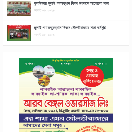
কুলাউড়ায় জুলাই গনঅভূথান দিবস উপলক্ষে আলোচনা সভা
আগস্ট ০৬, ২০২৬
জুলাই গণ অভ্যুত্থান দিবসে মৌলভীবাজারে নানা কর্মসূচি
আগস্ট ০৫, ২০২৬