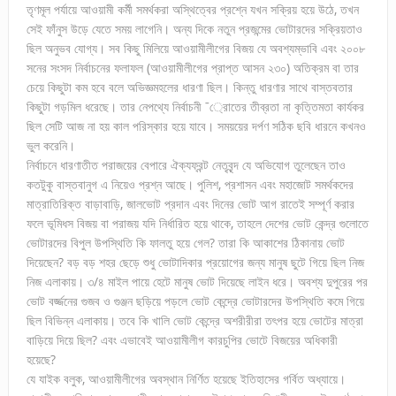
তৃণমূল পর্যায়ে আওয়ামী কর্মী সমর্থকরা অস্থিত্বের প্রশ্নে যখন সক্রিয় হয়ে উঠে, তখন
সেই ফাঁনুস উড়ে যেতে সময় লাগেনি। অন্য দিকে নতুন প্রজন্মের ভোটারদের সক্রিয়তাও
ছিল অনুভব যোগ্য। সব কিছু মিলিয়ে আওয়ামীলীগের বিজয় যে অবশ্যম্ভাবি এবং ২০০৮
সনের সংসদ নির্বাচনের ফলাফল (আওয়ামীলীগের প্রাপ্ত আসন ২৩০) অতিক্রম বা তার
চেয়ে কিছুটা কম হবে বলে অভিজ্ঞমহলের ধারণা ছিল। কিন্তু ধারণার সাথে বাস্তবতার
কিছুটা গড়মিল ধরেছে। তার নেপথ্যে নির্বাচনী ¯্রােতের তীব্রতা না কৃত্তিমতা কার্যকর
ছিল সেটি আজ না হয় কাল পরিস্কার হয়ে যাবে। সময়য়ের দর্পণ সঠিক ছবি ধারনে কখনও
ভুল করেনি।
নির্বাচনে ধারণাতীত পরাজয়ের বেপারে ঐক্যফ্রন্ট নেতৃবৃন্দ যে অভিযোগ তুলেছেন তাও
কতটুকু বাস্তবানুগ এ নিয়েও প্রশ্ন আছে। পুলিশ, প্রশাসন এবং মহাজোট সমর্থকদের
মাত্রাতিরিক্ত বাড়াবাড়ি, জালভোট প্রদান এবং দিনের ভোট আগ রাতেই সম্পূর্ণ করার
ফলে ভূমিধস বিজয় বা পরাজয় যদি নির্ধারিত হয়ে থাকে, তাহলে দেশের ভোট কেন্দ্র গুলোতে
ভোটারদের বিপুল উপস্থিতি কি ফালতু হয়ে গেল? তারা কি আকাশের ঠিকানায় ভোট
দিয়েছেন? বড় বড় শহর ছেড়ে শুধু ভোটাদিকার প্রয়োগের জন্য মানুষ ছুটে গিয়ে ছিল নিজ
নিজ এলাকায়। ৩/৪ মাইল পায়ে হেটে মানুষ ভোট দিয়েছে লাইন ধরে। অবশ্য দুপুরের পর
ভোট বর্জ্জনের গুজব ও গুঞ্জন ছড়িয়ে পড়লে ভোট কেন্দ্রে ভোটারদের উপস্থিতি কমে গিয়ে
ছিল বিভিন্ন এলাকায়। তবে কি খালি ভোট কেন্দ্রে অশরীরীরা তৎপর হয়ে ভোটের মাত্রা
বাড়িয়ে দিয়ে ছিল? এবং এভাবেই আওয়ামীলীগ কারচুপির ভোটে বিজয়ের অধিকারী
হয়েছে?
যে যাইক বলুক, আওয়ামীলীগের অবস্থান নির্ণিত হয়েছে ইতিহাসের গর্বিত অধ্যায়ে।