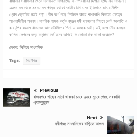
বাঙালীর স্বাধিকার থেকে স্বাধীনতা সংগ্রামের ঘটনাপ্রবাহের দিশারী হচ্ছে এই সংগঠন।
১৯৫৪ সন থেকে ২০১৮ সন পর্যন্ত যথাযথ জাতীয় নির্বাচনের ইতিহাসে আওয়ামীলীগ
ধ্রোব জ্যোতির মতই গণ্য। বীর দর্পে লড়ে নির্বাচনে হারার পাশাপাশি বিজয়ের ক্ষেত্রে
আওয়ামীলীগ অনন্য। সামরিক শাসক কর্তৃক ব্যঞ্জন ধর্মী দলগুলোর পিছনে ভোট ডাকাতি ও
কারচুপির বদনাম থাকলেও আওয়ামীলীগের পিঠে এ কলঙ্ক নেই। এই অমোচনীয় কলঙ্ক
কালিমা লেপনের জন্য অনুষ্ঠিত নির্বাচনের আগইে কি কোনো ছঁক আঁকা হয়েছিল?
লেখক: সিনিয়র সাংবাদিক
Tags:
নিতাইগঞ্জ
Previous
রাজনগরে গাছের সাথে ধাক্কা মেরে দুমরে মুচরে গেছে সরকারি
এ্যাম্বুলেন্স
Next
নবীগঞ্জে সাংবাদিকের বাড়িতে আগুন