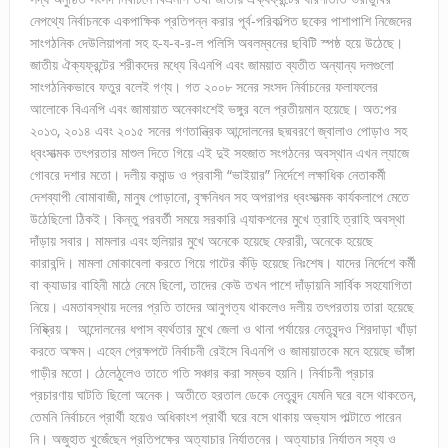
নেপথ্যে নির্বাচনকে একপাক্ষিক প্রতিপন্ন করার পূর্ব-পরিকল্পিত ছকের পাশাপাশি নিজেদের
সাংগঠনিক দেউলিয়াপনা সহ হ-য-ব-র-ল পলিসি অবলম্বনের ছবিটি স্পষ্ঠ হয়ে উঠেছে।
জাতীয় ঐক্যফ্রন্টের শরীকদের মধ্যে বিএনপি এবং জাময়াত ব্যতীত অন্যান্য দলগুলো
সাংগঠনিকভাবে ফতুর বলেই গণ্য। গত ২০০৮ সনের সংসদ নির্বাচনের ফলাফলের
আলোকে বিএনপি এবং জামায়াত অনেকাংশেই ভঙ্গুর বলে প্রতীয়মান হয়েছে। অত:পর
২০১৩, ২০১৪ এবং ২০১৫ সনের গণতান্ত্রিক আন্দোলনের ছদ্মবরণে জ্বালাও পোড়াও সহ
ধ্বংসাত্মক তৎপরতার মাশুল দিতে গিয়ে এই দুই সহজাত সংগঠনের অবস্থান এখন ল্যাজে
গোবরে দশার মতো। দলীয় কমান্ড ও প্রবাসী “ভাইয়ার” নির্দেশে লক্ষাধিক নেতাকর্মী
দেশব্যাপী বোমাবাজী, মানুষ পোড়ানো, বৃক্ষনিধন সহ অপরাপর ধ্বংসাত্মক কার্যকলাপে মেতে
উঠেছিলো ঠিকই। কিন্তু পরবর্তী সময়ে সরকারি এ্যাকশনের মুখে ত্রাহি ত্রাহি অবস্থা
দাঁড়ায় সবার। মামলার এবং হুলিয়ার মুখে অনেকে হয়েছে ফেরারী, অনেকে হয়েছে
কারাবন্দি। মামলা মোকাবেলা করতে গিয়ে গাটের কঁড়ি হয়েছে নিঃশেষ। যাদের নির্দেশে কর্মী
বা ক্যাডার বাহিনী মাঠে নেমে ছিলো, তাদের কেউ তখন পাশে দাঁড়ায়নি সার্বিক সহযোগিতা
নিয়ে। এমতাবস্থায় দলের প্রতি তাদের আনুগত্য থাকলেও দলীয় তৎপরতায় তারা হয়েছে
নিষ্ক্রিয়। আন্দোলনের ধপাস ব্যর্থতার মুখে জেলা ও থানা পর্যায়ের নেতৃবৃন্দও শিরদাড়া খাঁড়া
করতে অক্ষম। এহেন প্রেক্ষপটে নির্বাচনী রেইসে বিএনপি ও জামায়াতকে মনে হয়েছে ভাঁঙ্গা
গাড়ীর মতো। ঠেলেঠুলেও তাতে গতি সঞ্চার করা সম্ভব হয়নি। নির্বাচনী প্রচার
প্রচারণায় ঘাটতি ছিলো অনেক। অতীতে হরতাল ডেকে নেতৃবৃন্দ যেমনি ঘরে বসে থাকতেন,
তেমনি নির্বাচনে প্রার্থী হয়েও অধিকাংশ প্রার্থী ঘরে বসে থাকায় অভ্যাস পাল্টাতে পারেন
নি। অজুহাত খুজেঁছেন প্রতিপক্ষের অত্যাচার নির্যাতনের। অত্যাচার নির্যাতন সহ্য ও