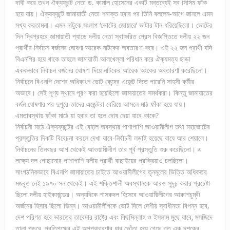
দাবী করে তখন ঐক্যফ্রন্ট নেতা ড. কামাল হোসেনের একটি মন্তব্যেই সব সিসিম ফাঁক
হয়ে যায়। ঐক্যফ্রন্টে জামায়াতী নেতা শনাক্ত হবার পর তিনি বললেন-আগে জানলে এমন
সখ্য করতামনা। এমন নাটুকে সংলাপ ‘ভোটের জোয়ারে’ ভাটার টান ধরিয়েছিলো। ভোটের
দিন দ্বিপ্রহরে জামায়াতী প্যাডে দলীয় নেতা স্বাক্ষরিত প্রেস বিজ্ঞপ্তিতে দলীয় ২২ জন
প্রার্থীর নির্বাচন বর্জনের ঘোষণা আরেক নাটকের অবতারণা করে। এই ২২ জন প্রার্থী যদি
বিএনপির হয়ে থাকে তাহলে জামায়াতী আলখেল্লা পরিধান করে ঐক্যমত্য ছাড়া
এককভাবে নির্বাচন বর্জনের ঘোষণা দিয়ে নাটকের আরেক অংকের অবতারণা করেছিলো।
নির্বাচনে বিএনপি দেশের অধিকাংশ ভোট কেন্দ্রে এজেন্ট দিতে পারেনি সাহসী কর্মীর
অভাবে। সেই শূণ্য স্থানে পূরণ করা হয়েছিলো জামায়াতের সমর্থকরা। কিন্তু জামায়াতের
বর্জন ঘোষণার পর দুপুরে তাদের এজেন্টরা বেরিয়ে আসলে মাঠ ফাঁকা হয়ে যায়।
এমতাবস্থায় ফাঁকা মাঠে যা হবার তা হলে দোষ দেয়া যাবে কাকে?
নির্বাচনী মাঠে ঐক্যফ্রন্টের এই বেহাল অবস্থার পাশাপাশি আওয়ামীলীগ তথা মহাজোটের
প্রস্তুতির দিকটি বিবেচনা করলে দেখা যাবে-নির্বাচনী লড়াই হয়েছে বাঘে আর শেয়ালে।
নির্বাচনের তিনবছর আগ থেকেই আওয়ামীলীগ তার পূর্ব প্রস্তুতি শুরু করেছিলো। এ
লক্ষ্যে দল গোছানোর পাশাপাশি দলীয় প্রার্থী বাছাইয়ের প্রক্রিয়াও চলছিলো।
সাংগঠনিকভাবে বিএনপি জামায়াতের চাইতে আওয়ামীলীগের তৃনমূলের ভিত্তি অধিকতর
মজবুত নেই ১৯৭০ সন থেকেই। এই শক্তিশালী অবস্থানকে আরও সুদৃঢ় করার প্রচেষ্টা
ছিলো দলীয় হাইকমান্ডের। অন্যদিকে শাসকদল হিসেবে আওয়ামীলীগের আকাশচুম্বী
অর্জনের হিসাব ছিলো ভিন্ন। আওয়ামীলীগকে ভোট দিলে দেশীয় স্বাধীনতা বিপন্ন হবে,
দেশ পরিণত হবে ভারতের তাবেদার রাষ্ট্রে এবং বিছমিল্লাহ ও ইসলাম মুছে যাবে, মসজিদে
তালা পড়বে, প্রতিপক্ষের এই অপপ্রচারণার ধার ভোঁতা হয়ে গেছে গত এক দশকের