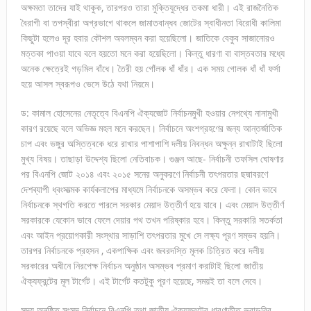
অক্ষমতা তাদের যাই থাকুক, তারপরও তারা মুক্তিযুদ্ধের তকমা ধারী। এই রাজনৈতিক
বৈরাগী বা তপস্বীরা অগ্রভাগে থাকলে জামাতবান্ধব জোটের স্বাধীনতা বিরোধী কালিমা
কিছুটা হলেও দূর হবার কৌশল অবলম্বন করা হয়েছিলো। জাতিকে বেকুব সাজানোরও
মত্তকা পাওয়া যাবে বলে হয়তো মনে করা হয়েছিলো। কিন্তু ধারণা বা বাস্তবতার মধ্যে
অনেক ক্ষেত্রেই গড়মিল বাঁধে। তৈরী হয় গোঁলক ধাঁ ধাঁর। এক সময় গোলক ধাঁ ধাঁ ফর্সা
হয়ে আসল স্বরূপও ভেসে উঠে যথা নিয়মে।
ড: কামাল হোসেনের নেতৃত্বে বিএনপি ঐক্যজোট নির্বাচনমুখী হওয়ার নেপথ্যে নানামুখী
কারণ রয়েছে বলে অভিজ্ঞ মহল মনে করছেন। নির্বাচনে অংশগ্রহণের জন্য আন্তর্জাতিক
চাপ এবং ভঙ্গুর অস্তিত্বকে ধরে রাখার পাশাপাশি দলীয় নিবন্ধন অক্ষুন্ন রাখাটাই ছিলো
মুখ্য বিষয়। তাছাড়া উদ্দেশ্য ছিলো নেতিবাচক। গুঞ্জন আছে- নির্বাচনী তফসিল ঘোষণার
পর বিএনপি জোট ২০১৪ এবং ২০১৫ সনের অনুকরণে নির্বাচনী তৎপরতার ছদ্মাবরণে
দেশব্যাপী ধ্বংসাত্মক কার্যকলাপের মাধ্যমে নির্বাচনকে অসম্ভব করে ফেলা। কোন ভাবে
নির্বাচনকে স্থগতি করতে পারলে সরকার মেয়াদ উত্তীর্ণ হয়ে যাবে। এবং মেয়াদ উত্তীর্ণ
সরকারকে যেকোন ভাবে ফেলে দেয়ার পথ তখন পরিষ্কার হবে। কিন্তু সরকারি সতর্কতা
এবং আইন প্রয়োগকারী সংস্থার সাড়াশি তৎপরতার মুখে সে লক্ষ্য পূরণ সম্ভব হয়নি।
তারপর নির্বাচনকে প্রহসন , একপাক্ষিক এবং জবরদস্তি মূলক চিত্রিত করে দলীয়
সরকারের অধীনে নিরপেক্ষ নির্বাচন অনুষ্ঠান অসম্ভব প্রমাণ করাটাই ছিলো জাতীয়
ঐক্যফ্রন্টের মূল টার্গেট। এই টার্গেট কতটুকু পূরণ হয়েছে, সময়ই তা বলে দেবে।
সদ্য অনুষ্ঠিত সংসদ নির্বাচনে বিএনপি তথা জাতীয় ঐক্যফ্রন্টের ধারণাতীত ভরাডুবির