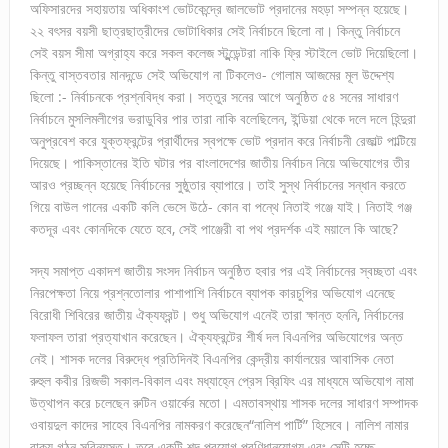
অফিসারদের সহায়তায় অধিকাংশ ভোটকেন্দ্রে জালভোট প্রদানের মহড়া সম্পন্ন হয়েছে।
২২ বৎসর বয়সী ছাত্রছাত্রীদের ভোটাধিকার সেই নির্বাচনে ছিলো না। কিন্তু নির্বাচনে
সেই বয়স সীমা অগ্রাহ্য করে সকল কলেজ স্টুন্ডেন্টরা নাকি ফ্রি স্টাইলে ভোট দিয়েছিলো।
কিন্তু বাস্তবতার মানদন্ডে সেই অভিযোগ না টিকলেও- গোলাম আজমের মূল উদ্দেশ্য
ছিলো :- নির্বাচনকে প্রশ্নবিদ্ধ করা। সত্তুর সনের আগে অনুষ্ঠিত ৫৪ সনের সাধারণ
নির্বাচনে মুসলিমলীগের ভরাডুবির পার তারা নাকি বলেছিলেন, ইন্ডিয়া থেকে দলে দলে হিন্দুরা
অনুপ্রবেশ করে যুক্তফ্রন্টের প্রার্থীদের স্বপক্ষে ভোট প্রদান করে নির্বাচনী রেজাল্ট পাল্টিয়ে
দিয়েছে। পাকিস্তানের ইতি ঘটার পর বাংলাদেশের জাতীয় নির্বাচন নিয়ে অভিযোগের তীর
আরও প্রচ্ছন্ন হয়েছে নির্বাচনের সুষ্ঠুতার ব্যাপারে। তাই সুস্থ নির্বাচনের সন্ধান করতে
গিয়ে বাউল গানের একটি কলি ভেসে উঠে- কোন বা পন্থে নিতাই গঞ্জে যাই। নিতাই গঞ্জ
কতদূর এবং কোনদিকে যেতে হবে, সেই পাঞ্জেরী বা পথ প্রদর্শক এই ময়ালে কি আছে?
সদ্য সমাপ্ত একাদশ জাতীয় সংসদ নির্বাচন অনুষ্ঠিত হবার পর এই নির্বাচনের স্বচ্ছতা এবং
নিরপেক্ষতা নিয়ে প্রশ্নতোলার পাশাপাশি নির্বাচনে ব্যাপক কারচুপির অভিযোগ এনেছে
বিরোধী শিবিরের জাতীয় ঐক্যফ্রন্ট। শুধু অভিযোগ এনেই তারা ক্ষান্ত হননি, নির্বাচনের
ফলাফল তারা প্রত্যাখান করেছেন। ঐক্যফ্রন্টের শীর্ষ দল বিএনপির অভিযোগের অন্ত
নেই। শাসক দলের বিরুদ্ধে প্রতিদিনই বিএনপির কেন্দ্রীয় কার্যালয়ের আবাসিক নেতা
রুহুল কবীর রিজভী সকাল-বিকাল এবং মধ্যাহ্নে প্রেস ব্রিফিং এর মাধ্যমে অভিযোগ নামা
উত্থাপন করে চলেছেন রুটিন ওয়ার্কের মতো। এমতাবস্থায় শাসক দলের সাধারণ সম্পাদক
ওবায়দুল কাদের সাহেব বিএনপির নামকরণ করেছেন“নালিশ পার্টি” হিসেবে। নালিশ নামার
বাক্য গঠন সুবিন্যস্ত। তবে একটি শব্দ প্রয়োগ প্রণিধানযোগ্য এবং সেটি হচ্ছে