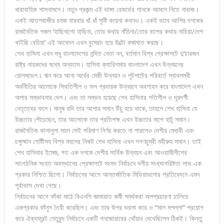
ধারাবাহিক শাসনামলে। নতুন প্রজন্ম এই ভাঙ্গা রেকর্ডের গানকে আমলে নিতে নারাজ।
একই আতশবাজীর চমক বারবার ধাঁ ধাঁ সৃষ্টি করেনা কখনও। একই ভাবে আশির দশকের
রাজনৈতিক গজল ’হাছিনাগো হাছিনা, তোর কথায় নাঁচিনা/তোর বাপের কথায় নাচিয়া/দেশ
খাইছি বেচিয়া’ এই আবেদন এখন বুমেরাং হয়ে উল্টো কষাঘাত করছে।
শেখ হাসিনা এখন শুধু বাংলাদেশের নন্দিত নেতা নন, বর্তমান বিশ্ব প্রেক্ষাপটে দু’চারজন
রাষ্ট্র নায়কদের মধ্যে অন্যতম। হাসিনা ক্যারিশমায় বাংলাদেশ এখন উন্নয়নের
রোলমডেল। ঋন করে আনা অর্থের মেকী উন্নয়ন ও লুটপাটের পরিবর্তে স্বাবলম্বী
অর্থনীতির আলোকে স্থিতিশীল ও ফল প্রদায়ক উন্নয়নে অবগাহন করে বাংলাদেশ এখন
অপার সম্ভাবনার দেশ। এবং তা সম্ভব হয়েছে শেখ হাসিনার গতিশীল ও দূরদর্শী
নেতৃত্বের ফলে। মানুষ যদি তার আশার সমান উঁচু হয়ে থাকে, তাহলে শেখ হাসিনা যে
উচ্চতায় পৌচেছেন, তার আলোকে তার প্রতিপক্ষ এখন উচ্চতার মাপে হাটু সমান।
রাজনৈতিক কানালুলা মহল সেই পরিমাণ নির্ণয় করতে না পারলেও দেশীয় মেধাবী এবং
চক্ষুষ্মান গোষ্টীসহ বিশ্ব মহলের নিকট শেখ হাসিনা এখন গগণচুম্বী মহীরুহ সমান। তাই
শেখ হাসিনার ইমেজ, গত এক দশকে দেশীয় সার্বিক উন্নয়ন এবং আওয়ামীলীগের
সাংগঠনিক সংহত অবস্থানের প্রেক্ষাপটে সংসদ নির্বাচনে দলীয় সংখ্যাগরিষ্টতা লাভ এক
প্রকার নিশ্চিত ছিলো। নির্বাচনের আগে আন্তর্জাতিক মিডিয়াগুলোর প্রতিবেদনে এমন
পূর্বাভাস দেখা গেছে।
নির্বাচনের আগে ফাঁকা মাঠে বিএনপি জামায়াত কর্মী সমর্থকরা অপপ্রচারণা চালিয়ে
একপ্রকার ফাঁনুস তৈরী করেছিল। এবং তার উপর ভরসা করে ও “মাল মশল্লা” প্রয়োগ
করে ঐক্যফ্রন্ট নেতৃবৃন্দ নির্বাচনে একটি গনজোয়ারের খোঁয়াব দেখেছিলেন ঠিকই। কিন্তু