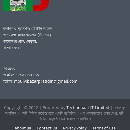
সম্পাদক ও প্রকাশকঃ হোসাইন আহমদ
যোগাযোগঃ হাসান ম্যানশন, (নিচ তলা),
শমসেরনগর রোড, চৌমূহনা,
মৌলভীবাজার।
নিউজরুম:
মোবাইল: ০১৭১৫-৪৯৫৭৬৩
ইমেইল: moulvibazarpratidin@gmail.com
Copyright © 2022 | Powered by
Technohaat IT Limited
| সর্বস্বত্ব
সংরক্ষিত । এমবি মিডিয়া কর্পোরেশনের একটি প্রতিষ্ঠান । এই ওয়েবসাইটের কোন লেখা, ছবি,
ভিডিও অনুমতি ছাড়া ব্যবহার বেআইনি ।
About us
Contact Us
Privacy Policy
Terms of Use