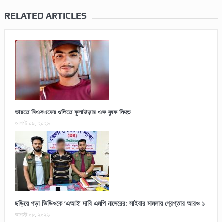
RELATED ARTICLES
ভারতে বিএসএফের গুলিতে কুলাউড়ার এক যুবক নিহত
আগস্ট ০৯, ২০২৬
ছড়িয়ে পড়া ভিডিওকে ‘এআই’ দাবি এমপি নাসেরের: সাইবার মামলায় গ্রেপ্তার আরও ১
আগস্ট ০৮, ২০২৬