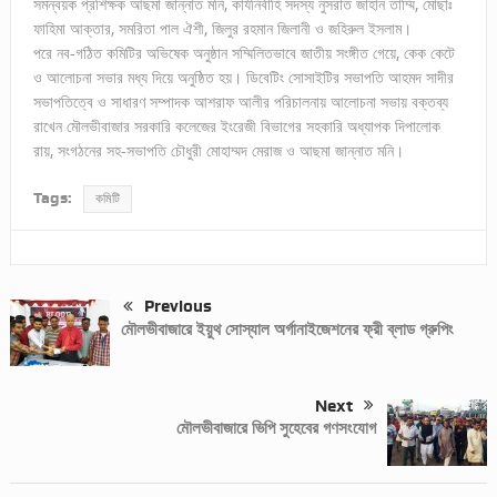
সমন্বয়ক প্রশিক্ষক আছমা জান্নাত মনি, কার্যনির্বাহি সদস্য নুসরাত জাহান তাম্মি, মোছাঃ
ফাহিমা আক্তার, সমরিতা পাল ঐশী, জিলুর রহমান জিলানী ও জহিরুল ইসলাম।
পরে নব-গঠিত কমিটির অভিষেক অনুষ্ঠান সম্মিলিতভাবে জাতীয় সংঙ্গীত গেয়ে, কেক কেটে
ও আলোচনা সভার মধ্য দিয়ে অনুষ্ঠিত হয়। ডিবেটিং সোসাইটির সভাপতি আহমদ সাদীর
সভাপতিত্বে ও সাধারণ সম্পাদক আশরাফ আলীর পরিচালনায় আলোচনা সভায় বক্তব্য
রাখেন মৌলভীবাজার সরকারি কলেজের ইংরেজী বিভাগের সহকারি অধ্যাপক দিপালোক
রায়, সংগঠনের সহ-সভাপতি চৌধুরী মোহাম্মদ মেরাজ ও আছমা জান্নাত মনি।
Tags:
কমিটি
Previous
মৌলভীবাজারে ইয়ুথ সোস্যাল অর্গানাইজেশনের ফ্রী ব্লাড গ্রুপিং
Next
মৌলভীবাজারে ভিপি সুহেবের গণসংযোগ