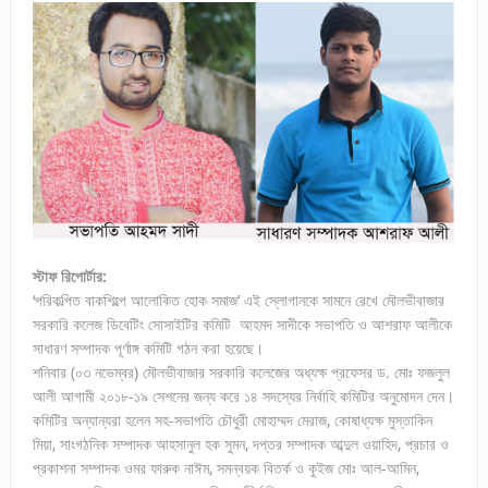
স্টাফ রিপোর্টার:
‘পরিকল্পিত বাকশিল্পে আলোকিত হোক সমাজ’ এই স্লোগানকে সামনে রেখে মৌলভীবাজার
সরকারি কলেজ ডিবেটিং সোসাইটির কমিটি আহমদ সাদীকে সভাপতি ও আশরাফ আলীকে
সাধারণ সম্পাদক পূর্ণাঙ্গ কমিটি গঠন করা হয়েছে।
শনিবার (০৩ নভেম্বর) মৌলভীবাজার সরকারি কলেজের অধ্যক্ষ প্রফেসর ড. মোঃ ফজলুল
আলী আগামী ২০১৮-১৯ সেশনের জন্য করে ১৪ সদস্যের নির্বাহি কমিটির অনুমোদন দেন।
কমিটির অন্যান্যরা হলেন সহ-সভাপতি চৌধুরী মোহাম্মদ মেরাজ, কোষাধ্যক্ষ মুস্তাকিন
মিয়া, সাংগঠনিক সম্পাদক আহসানুল হক সুমন, দপ্তর সম্পাদক আব্দুল ওয়াহিদ, প্রচার ও
প্রকাশনা সম্পাদক ওমর ফারুক নাঈম, সমন্বয়ক বিতর্ক ও কুইজ মোঃ আল-আমিন,