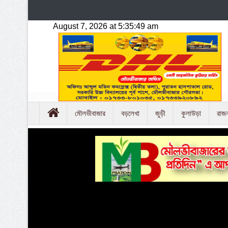
মৌলভীবাজার
বড়লেখা
জুড়ী
কুলাউড়া
রাজ