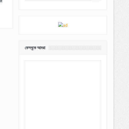
েন
ফেসবুকে আমরা