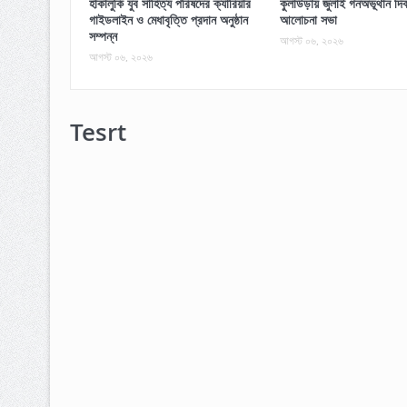
হাকালুকি যুব সাহিত্য পরিষদের ক্যারিয়ার
কুলাউড়ায় জুলাই গনঅভূথান দিব
গাইডলাইন ও মেধাবৃত্তি প্রদান অনুষ্ঠান
আলোচনা সভা
সম্পন্ন
আগস্ট ০৬, ২০২৬
আগস্ট ০৬, ২০২৬
Tesrt