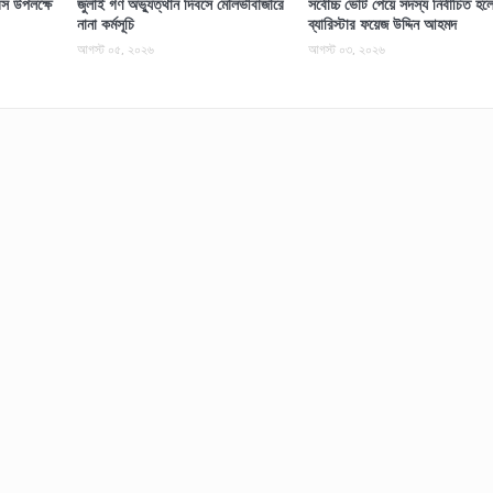
স উপলক্ষে
জুলাই গণ অভ্যুত্থান দিবসে মৌলভীবাজারে
সর্বোচ্চ ভোট পেয়ে সদস্য নির্বাচিত হল
নানা কর্মসূচি
ব্যারিস্টার ফয়েজ উদ্দিন আহমদ
আগস্ট ০৫, ২০২৬
আগস্ট ০৩, ২০২৬