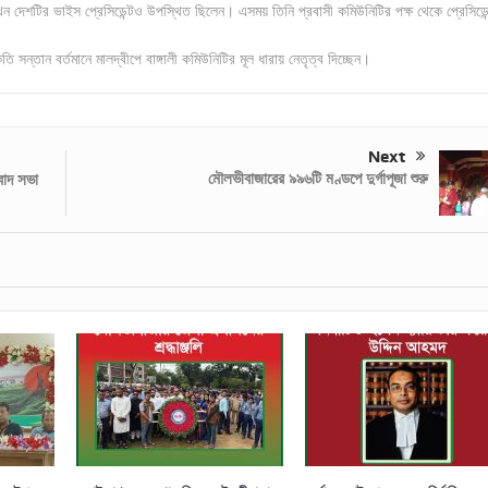
খন দেশটির ভাইস প্রেসিডেন্টও উপস্থিত ছিলেন। এসময় তিনি প্রবাসী কমিউনিটির পক্ষ থেকে প্রেসিডেন
ন্তান বর্তমানে মালদ্বীপে বাঙ্গালী কমিউনিটির মূল ধারায় নেতৃত্ব দিচ্ছেন।
Next
মৌলভীবাজারের ৯৯৬টি মণ্ডপে দুর্গাপূজা শুরু
বাদ সভা