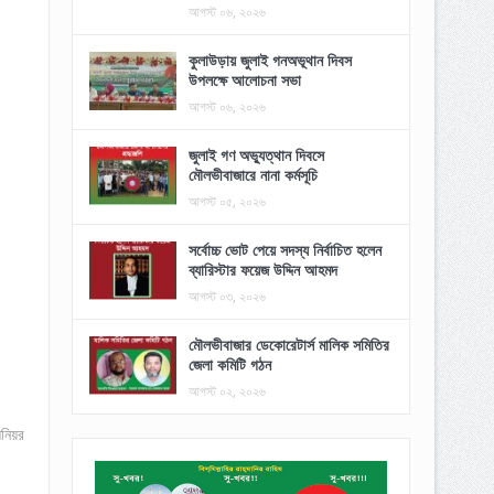
আগস্ট ০৬, ২০২৬
কুলাউড়ায় জুলাই গনঅভূথান দিবস
উপলক্ষে আলোচনা সভা
আগস্ট ০৬, ২০২৬
জুলাই গণ অভ্যুত্থান দিবসে
মৌলভীবাজারে নানা কর্মসূচি
আগস্ট ০৫, ২০২৬
সর্বোচ্চ ভোট পেয়ে সদস্য নির্বাচিত হলেন
ব্যারিস্টার ফয়েজ উদ্দিন আহমদ
আগস্ট ০৩, ২০২৬
মৌলভীবাজার ডেকোরেটার্স মালিক সমিতির
জেলা কমিটি গঠন
আগস্ট ০২, ২০২৬
িনিয়র