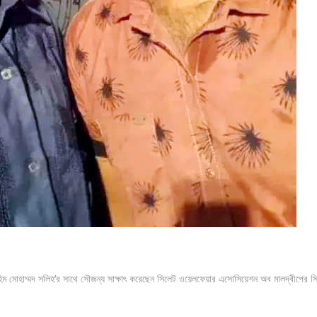
্রাহিম মোহাম্মদ সলিহ’র সাথে সৌজন্য সাক্ষাৎ করেছেন সিলেট ওয়েলফেয়ার এসোসিয়েশন অব মালদ্বীপের স