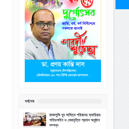
সর্বশেষ
হাকালুকি যুব সাহিত্য পরিষদের ক্যারিয়ার
গাইডলাইন ও মেধাবৃত্তি প্রদান অনুষ্ঠান
সম্পন্ন