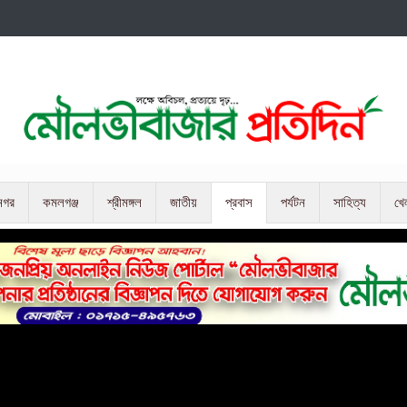
নগর
কমলগঞ্জ
শ্রীমঙ্গল
জাতীয়
প্রবাস
পর্যটন
সাহিত্য
খে