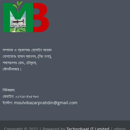
সম্পাদক ও প্রকাশকঃ হোসাইন আহমদ
যোগাযোগঃ হাসান ম্যানশন, (নিচ তলা),
শমসেরনগর রোড, চৌমূহনা,
মৌলভীবাজার।
নিউজরুম:
মোবাইল: ০১৭১৫-৪৯৫৭৬৩
ইমেইল: moulvibazarpratidin@gmail.com
Copyright © 2022 | Powered by
Technohaat IT Limited
| সর্বস্বত্ব