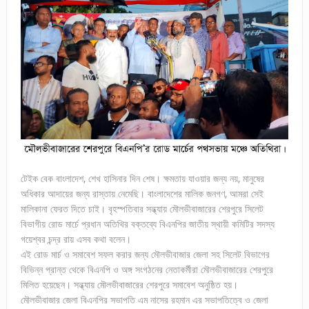
টেইক বেক বাংলাদেশ, শেখ হাসিনার দিন শেষ। ক্ষমতায় যাওয়ার জন্য নয়, মানুষের
অধিকার আদায়ের জন্য রাস্তায় নেমেছি। বাংলাদেশের মালিক জনগণ, আমরা সেই
মালিকানা ফেরত দিতে চাই। বৃহস্পতিবার সন্ধ্যায় মৌলভীবাজারের শেরপুরে সিলেট
বিভাগীয় রোড মার্চে প্রধান অতিথির বক্তব্যে বিএনপির জাতীয় স্থায়ী কমিটির সদস্য
গয়েশ্বর চন্দ্র রায় এসব কথা বলেন।
এই রোড মার্চ ও সমাবেশ সফল করার জন্য মৌলভীবাজার জেলা সহ সিলেট বিভাগের
বিভিন্ন প্রান্ত থেকে বিএনপি ও অঙ্গ সংগঠনের নেতাকর্মীরা মৌলভীবাজারের শেরপুরে
মিলিত হয়েছেন। সন্ধ্যায় মৌলভীবাজারের শেরপুরে সমাবেশ অনুষ্ঠিত হয়।
মৌলভীবাজার জেলা বিএনপির সভাপতি এম নাসের রহমান এর সভাপতিত্বে ও জেলা