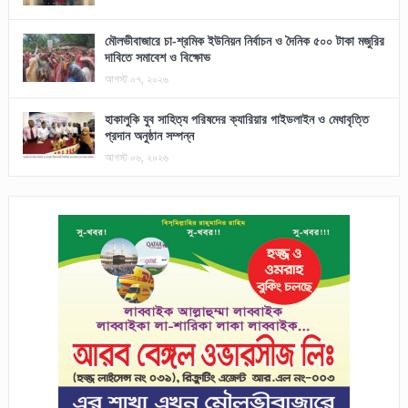
মৌলভীবাজারে চা-শ্রমিক ইউনিয়ন নির্বাচন ও দৈনিক ৫০০ টাকা মজুরির
দাবিতে সমাবেশ ও বিক্ষোভ
আগস্ট ০৭, ২০২৬
হাকালুকি যুব সাহিত্য পরিষদের ক্যারিয়ার গাইডলাইন ও মেধাবৃত্তি
প্রদান অনুষ্ঠান সম্পন্ন
আগস্ট ০৬, ২০২৬