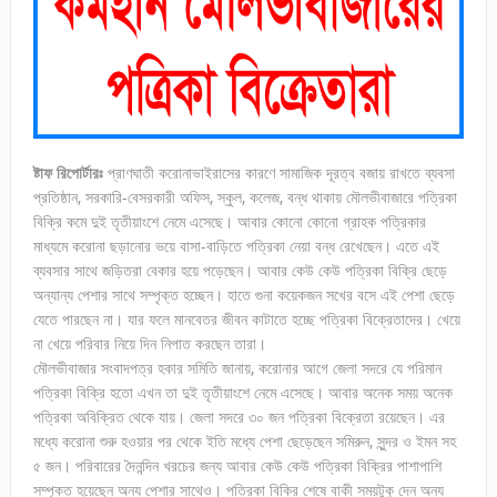
ষ্টাফ রিপোর্টারঃ
প্রাণঘাতী করোনাভাইরাসের কারণে সামাজিক দূরত্ব বজায় রাখতে ব্যবসা
প্রতিষ্ঠান, সরকারি-বেসরকারী অফিস, স্কুল, কলেজ, বন্ধ থাকায় মৌলভীবাজারে পত্রিকা
বিক্রি কমে দুই তৃতীয়াংশে নেমে এসেছে। আবার কোনো কোনো গ্রাহক পত্রিকার
মাধ্যমে করোনা ছড়ানোর ভয়ে বাসা-বাড়িতে পত্রিকা নেয়া বন্ধ রেখেছেন। এতে এই
ব্যবসার সাথে জড়িতরা বেকার হয়ে পড়েছেন। আবার কেউ কেউ পত্রিকা বিক্রি ছেড়ে
অন্যান্য পেশার সাথে সম্পৃক্ত হচ্ছেন। হাতে গুনা কয়েকজন সখের বসে এই পেশা ছেড়ে
যেতে পারছেন না। যার ফলে মানবেতর জীবন কাটাতে হচ্ছে পত্রিকা বিক্রেতাদের। খেয়ে
না খেয়ে পরিবার নিয়ে দিন নিপাত করছেন তারা।
মৌলভীবাজার সংবাদপত্র হকার সমিতি জানায়, করোনার আগে জেলা সদরে যে পরিমান
পত্রিকা বিক্রি হতো এখন তা দুই তৃতীয়াংশে নেমে এসেছে। আবার অনেক সময় অনেক
পত্রিকা অবিক্রিত থেকে যায়। জেলা সদরে ৩০ জন পত্রিকা বিক্রেতা রয়েছেন। এর
মধ্যে করোনা শুরু হওয়ার পর থেকে ইতি মধ্যে পেশা ছেড়েছেন সমিরুন, সুন্দর ও ইমন সহ
৫ জন। পরিবারের দৈনন্দিন খরচের জন্য আবার কেউ কেউ পত্রিকা বিক্রির পাশাপাশি
সম্পৃক্ত হয়েছেন অন্য পেশার সাথেও। পত্রিকা বিক্রি শেষে বাকী সময়টুকু দেন অন্য