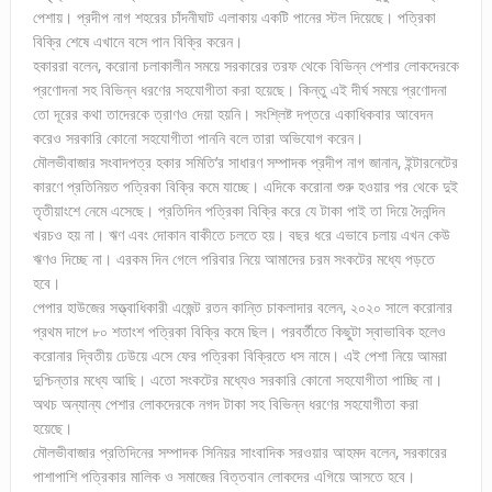
পেশায়। প্রদীপ নাগ শহরের চাঁদনীঘাট এলাকায় একটি পানের স্টল দিয়েছে। পত্রিকা
বিক্রি শেষে এখানে বসে পান বিক্রি করেন।
হকাররা বলেন, করোনা চলাকালীন সময়ে সরকারের তরফ থেকে বিভিন্ন পেশার লোকদেরকে
প্রণোদনা সহ বিভিন্ন ধরণের সহযোগীতা করা হয়েছে। কিন্তু এই দীর্ঘ সময়ে প্রণোদনা
তো দূরের কথা তাদেরকে ত্রাণও দেয়া হয়নি। সংশ্লিষ্ট দপ্তরে একাধিকবার আবেদন
করেও সরকারি কোনো সহযোগীতা পাননি বলে তারা অভিযোগ করেন।
মৌলভীবাজার সংবাদপত্র হকার সমিতি’র সাধারণ সম্পাদক প্রদীপ নাগ জানান, ইন্টারনেটের
কারণে প্রতিনিয়ত পত্রিকা বিক্রি কমে যাচ্ছে। এদিকে করোনা শুরু হওয়ার পর থেকে দুই
তৃতীয়াংশে নেমে এসেছে। প্রতিদিন পত্রিকা বিক্রি করে যে টাকা পাই তা দিয়ে দৈনন্দিন
খরচও হয় না। ঋণ এবং দোকান বাকীতে চলতে হয়। বছর ধরে এভাবে চলায় এখন কেউ
ঋণও দিচ্ছে না। এরকম দিন গেলে পরিবার নিয়ে আমাদের চরম সংকটের মধ্যে পড়তে
হবে।
পেপার হাউজের সত্ত্বাধিকারী এজেন্ট রতন কান্তি চাকলাদার বলেন, ২০২০ সালে করোনার
প্রথম দাপে ৮০ শতাংশ পত্রিকা বিক্রি কমে ছিল। পরবর্তীতে কিছুটা স্বাভাবিক হলেও
করোনার দ্বিতীয় ঢেউয়ে এসে ফের পত্রিকা বিক্রিতে ধস নামে। এই পেশা নিয়ে আমরা
দুশ্চিন্তার মধ্যে আছি। এতো সংকটের মধ্যেও সরকারি কোনো সহযোগীতা পাচ্ছি না।
অথচ অন্যান্য পেশার লোকদেরকে নগদ টাকা সহ বিভিন্ন ধরণের সহযোগীতা করা
হয়েছে।
মৌলভীবাজার প্রতিদিনের সম্পাদক সিনিয়র সাংবাদিক সরওয়ার আহমদ বলেন, সরকারের
পাশাপাশি পত্রিকার মালিক ও সমাজের বিত্তবান লোকদের এগিয়ে আসতে হবে।