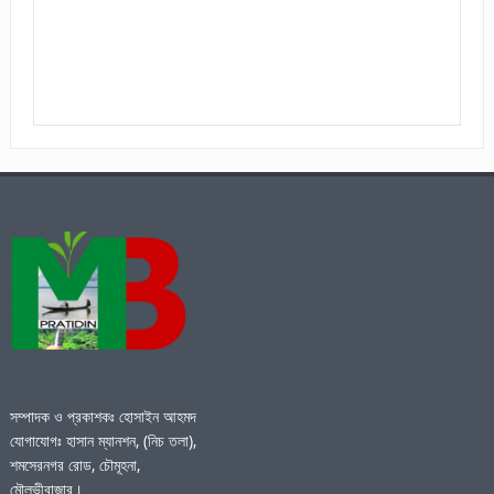
সম্পাদক ও প্রকাশকঃ হোসাইন আহমদ
যোগাযোগঃ হাসান ম্যানশন, (নিচ তলা),
শমসেরনগর রোড, চৌমূহনা,
মৌলভীবাজার।